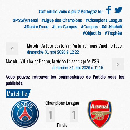
Cet article vous a plu ? Partagez le :
#PSG/Arsenal
#Ligue des Champions
#Champions League
#Desire Doue
#Luis Campos
#Campos
#Al-Khelaïfi
#Objectifs
#Trophée
Match : Arteta peste sur l'arbitre, mais s'incline face à « la meilleure équipe du monde »
dimanche 31 mai 2026 à 12:22
Match : Vitinha et Pacho, la vidéo frisson après PSG/Arsenal
dimanche 31 mai 2026 à 11:15
Vous pouvez retrouver les commentaires de l'article sous les
publicités.
Match lié
Champions League
1
1
Finale