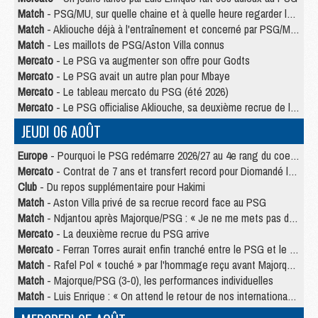
Match
- PSG/MU, sur quelle chaine et à quelle heure regarder le match ?
Match
- Akliouche déjà à l'entraînement et concerné par PSG/MU ?
Match
- Les maillots de PSG/Aston Villa connus
Mercato
- Le PSG va augmenter son offre pour Godts
Mercato
- Le PSG avait un autre plan pour Mbaye
Mercato
- Le tableau mercato du PSG (été 2026)
Mercato
- Le PSG officialise Akliouche, sa deuxième recrue de l’été
JEUDI 06 AOÛT
Europe
- Pourquoi le PSG redémarre 2026/27 au 4e rang du coefficient UEFA
Mercato
- Contrat de 7 ans et transfert record pour Diomandé loin du PSG
Club
- Du repos supplémentaire pour Hakimi
Match
- Aston Villa privé de sa recrue record face au PSG
Match
- Ndjantou après Majorque/PSG : « Je ne me mets pas de plafond »
Mercato
- La deuxième recrue du PSG arrive
Mercato
- Ferran Torres aurait enfin tranché entre le PSG et le Barça
Match
- Rafel Pol « touché » par l'hommage reçu avant Majorque/PSG
Match
- Majorque/PSG (3-0), les performances individuelles
Match
- Luis Enrique : « On attend le retour de nos internationaux »