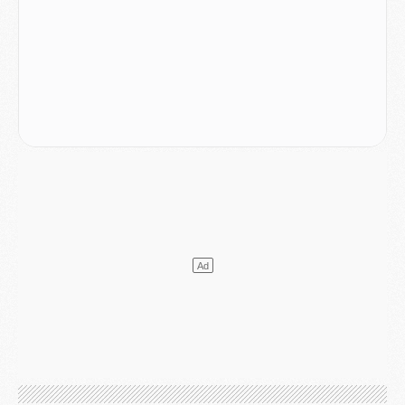
Mercato
- L'Ajax refuse la première offre du PSG pour Godts
Mercato
- Le PSG veut accélérer, Ferran Torres temporise
Mercato
- Liverpool encore très loin du compte pour Barcola
LUNDI 03 AOÛT
Match
- Podcast CulturePSG : Mercato (Godts, Suzuki, Akliouche, Barcola, etc)
Mercato
- L'Ajax attend bien plus de 45M pour Mika Godts
Club
- Quatre retours importants dans le groupe du PSG, et un plus discret
Mercato
- Ayari file en Ligue 2
Club
- Le PSG s'associe avec un géant de la tech
Mercato
- Vu d'Italie, le transfert de Suzuki au PSG est bien engagé
Mercato
- Ferran Torres ne serait pas à vendre, mais...
Europe
- Gros coup dur pour Aston Villa avant de croiser le PSG
DIMANCHE 02 AOÛT
Mercato
- Le transfert de Kolo Muani à la Juventus est officiel
Mercato
- [MAJ] Le PSG a fait une grosse offre à Parme pour Suzuki
Mercato
- Le PSG a envoyé une première offre pour Mika Godts
Club
- Après Pacho, d'autres retours en vue
Mercato
- Changement de dernière minute pour Kolo Muani