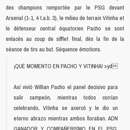
des champions remportée par le PSG devant
Arsenal (1-1, 4 t.a.b. 3), le milieu de terrain Vitinha et
le défenseur central équatorien Pacho se sont
enlacés au coup de sifflet final, dès la fin de la
séance de tirs au but. Séquence émotions.
¡QUÉ MOMENTO EN PACHO Y VITINHA! >yd
Así vivió Willian Pacho el panel decisivo para
salir campeón, mientras todos corrían
celebrando, Vitinha se acercó y le dio un
eterno abrazo mientras ambos lloraban. ADN
GANADOR Y COMPAÑERISMO EN EL PSG.