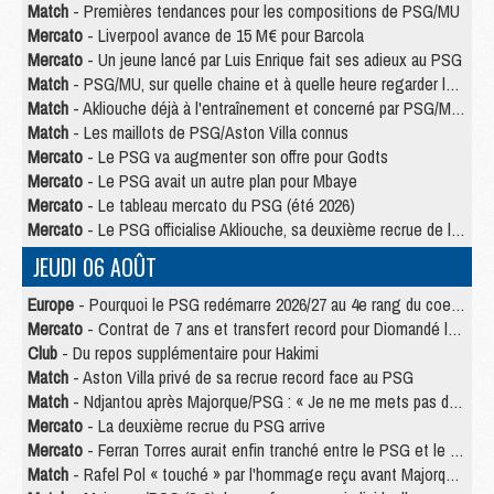
Match
- Premières tendances pour les compositions de PSG/MU
Mercato
- Liverpool avance de 15 M€ pour Barcola
Mercato
- Un jeune lancé par Luis Enrique fait ses adieux au PSG
Match
- PSG/MU, sur quelle chaine et à quelle heure regarder le match ?
Match
- Akliouche déjà à l'entraînement et concerné par PSG/MU ?
Match
- Les maillots de PSG/Aston Villa connus
Mercato
- Le PSG va augmenter son offre pour Godts
Mercato
- Le PSG avait un autre plan pour Mbaye
Mercato
- Le tableau mercato du PSG (été 2026)
Mercato
- Le PSG officialise Akliouche, sa deuxième recrue de l’été
JEUDI 06 AOÛT
Europe
- Pourquoi le PSG redémarre 2026/27 au 4e rang du coefficient UEFA
Mercato
- Contrat de 7 ans et transfert record pour Diomandé loin du PSG
Club
- Du repos supplémentaire pour Hakimi
Match
- Aston Villa privé de sa recrue record face au PSG
Match
- Ndjantou après Majorque/PSG : « Je ne me mets pas de plafond »
Mercato
- La deuxième recrue du PSG arrive
Mercato
- Ferran Torres aurait enfin tranché entre le PSG et le Barça
Match
- Rafel Pol « touché » par l'hommage reçu avant Majorque/PSG