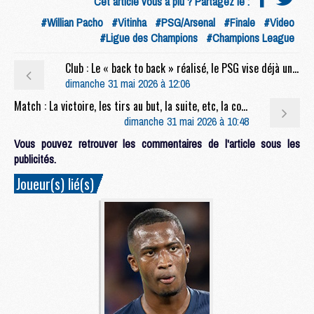
Cet article vous a plu ? Partagez le :
#Willian Pacho
#Vitinha
#PSG/Arsenal
#Finale
#Video
#Ligue des Champions
#Champions League
Club : Le « back to back » réalisé, le PSG vise déjà une 3e étoile
dimanche 31 mai 2026 à 12:06
Match : La victoire, les tirs au but, la suite, etc, la conf' complète de Luis Enrique après PSG/Arsenal (1-1, 4-3 t.a.b.)
dimanche 31 mai 2026 à 10:48
Vous pouvez retrouver les commentaires de l'article sous les
publicités.
Joueur(s) lié(s)