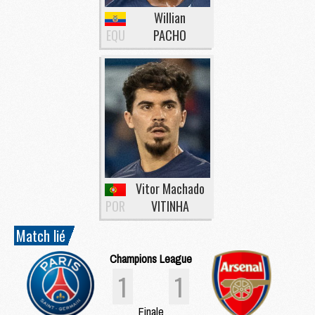
Willian
EQU
PACHO
Vitor Machado
POR
VITINHA
Match lié
Champions League
1
1
Finale