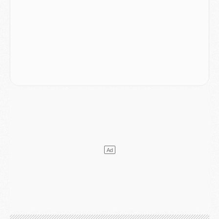
Discipline
- Un arbitre inattendu, mais porte-bonheur pour Lens/PSG
Match
- Majorque/PSG, sur quelle chaine et à quelle heure regarder le match ?
Mercato
- Le plan du PSG pour Suzuki et Chevalier se précise
Mercato
- L'Ajax refuse la première offre du PSG pour Godts
Mercato
- Le PSG veut accélérer, Ferran Torres temporise
Mercato
- Liverpool encore très loin du compte pour Barcola
LUNDI 03 AOÛT
Match
- Podcast CulturePSG : Mercato (Godts, Suzuki, Akliouche, Barcola, etc)
Mercato
- L'Ajax attend bien plus de 45M pour Mika Godts
Club
- Quatre retours importants dans le groupe du PSG, et un plus discret
Mercato
- Ayari file en Ligue 2
Club
- Le PSG s'associe avec un géant de la tech
Mercato
- Vu d'Italie, le transfert de Suzuki au PSG est bien engagé
Mercato
- Ferran Torres ne serait pas à vendre, mais...
Europe
- Gros coup dur pour Aston Villa avant de croiser le PSG
DIMANCHE 02 AOÛT
Mercato
- Le transfert de Kolo Muani à la Juventus est officiel
Mercato
- [MAJ] Le PSG a fait une grosse offre à Parme pour Suzuki
Mercato
- Le PSG a envoyé une première offre pour Mika Godts