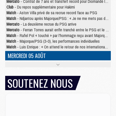
Mercato
- Contrat de 7 ans et transfert record pour Diomandé loin du PSG
Club
- Du repos supplémentaire pour Hakimi
Match
- Aston Villa privé de sa recrue record face au PSG
Match
- Ndjantou après Majorque/PSG : « Je ne me mets pas de plafond »
Mercato
- La deuxième recrue du PSG arrive
Mercato
- Ferran Torres aurait enfin tranché entre le PSG et le Barça
Match
- Rafel Pol « touché » par l'hommage reçu avant Majorque/PSG
Match
- Majorque/PSG (3-0), les performances individuelles
Match
- Luis Enrique : « On attend le retour de nos internationaux »
MERCREDI 05 AOÛT
Match
- Majorque/PSG (3-0), le résumé et les buts en video
Match
- Majorque/PSG (3-0), reprise compliquée pour Paris
Match
- Les compositions officielles de Majorque/PSG avec Kvara et de nombreux jeunes
SOUTENEZ NOUS
Club
- Casquettes, maillots de bain, padel, le PSG lance sa collection été
Match
- Un des nouveaux maillots pour Majorque/PSG
Mercato
- Le PSG prépare une nouvelle offre pour Suzuki
Mercato
- Le transfert de Ferran Torres au PSG réglé avant le 12 août ?
Match
- Le groupe pour Majorque/PSG avec 11 absents
Mercato
- Le PSG officialise un quatrième prêt
Mercato
- Liverpool ne veut pas que Barcola au PSG