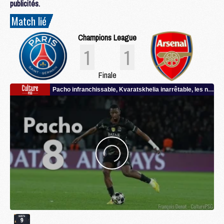
publicités.
Match lié
Champions League
1
1
Finale