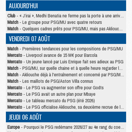
AUJOURD'HUI
Club
- « J’irai », Medhi Benatia ne ferme pas la porte à une arrivée au PSG
Match
- Le groupe pour PSG/MU avec quatre retours
Match
- Quelques cadres prêts pour PSG/MU, mais pas Akliouche ?
VENDREDI 07 AOÛT
Match
- Premières tendances pour les compositions de PSG/MU
Mercato
- Liverpool avance de 15 M€ pour Barcola
Mercato
- Un jeune lancé par Luis Enrique fait ses adieux au PSG
Match
- PSG/MU, sur quelle chaine et à quelle heure regarder le match ?
Match
- Akliouche déjà à l'entraînement et concerné par PSG/MU ?
Match
- Les maillots de PSG/Aston Villa connus
Mercato
- Le PSG va augmenter son offre pour Godts
Mercato
- Le PSG avait un autre plan pour Mbaye
Mercato
- Le tableau mercato du PSG (été 2026)
Mercato
- Le PSG officialise Akliouche, sa deuxième recrue de l’été
JEUDI 06 AOÛT
Europe
- Pourquoi le PSG redémarre 2026/27 au 4e rang du coefficient UEFA