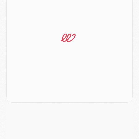
Match
- Majorque/PSG, quelle compo pour le premier match de la saison 2026/27 ?
MARDI 04 AOÛT
Europe
- Les chapeaux provisoires de la Ligue des champions 2026/27
Podcast
- Podcast CulturePSG : Akliouche présenté par un fan de Monaco
Club
- Le PSG dévoile sa première collection d'entraînement pour 2026/2027
Discipline
- Un arbitre inattendu, mais porte-bonheur pour Lens/PSG
Match
- Majorque/PSG, sur quelle chaine et à quelle heure regarder le match ?
Mercato
- Le plan du PSG pour Suzuki et Chevalier se précise
Mercato
- L'Ajax refuse la première offre du PSG pour Godts
Mercato
- Le PSG veut accélérer, Ferran Torres temporise
Mercato
- Liverpool encore très loin du compte pour Barcola
LUNDI 03 AOÛT
Match
- Podcast CulturePSG : Mercato (Godts, Suzuki, Akliouche, Barcola, etc)
Mercato
- L'Ajax attend bien plus de 45M pour Mika Godts
Club
- Quatre retours importants dans le groupe du PSG, et un plus discret
Mercato
- Ayari file en Ligue 2
Club
- Le PSG s'associe avec un géant de la tech
Mercato
- Vu d'Italie, le transfert de Suzuki au PSG est bien engagé