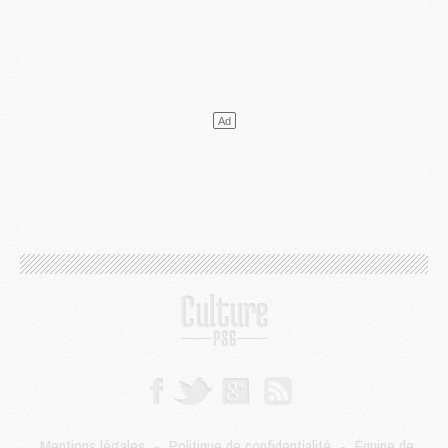
Mercato
- L'agent de Mika Godts confirme un accord avec le PSG
Club
- Quels numéros de maillot pour Akliouche et Digne au PSG ?
Match
- Un hommage prévu lors de Brest/PSG
Mercato
- Le PSG et le Barça ont rendez-vous pour Ferran Torres
Mercato
- Guéla Doué dans les listes du PSG
Mercato
- Le transfert de Mika Godts au PSG en bonne voie
VENDREDI 31 JUILLET
Match
- Un diffuseur annoncé pour les deux premiers matchs amicaux du PSG
Mercato
- Le transfert d'Akliouche au PSG bouclé, le montant se précise
Club
- Un retour majeur dans le groupe du PSG
Club
- [MAJ] Ndjantou et deux jeunes du PSG annoncés dans un tournoi U21
Mercato
- L'étonnante piste Suzuki confirmée et onéreuse
JEUDI 30 JUILLET
Sélections
- Ancelotti fait le ménage au Brésil mais veut garder Marquinhos
Mercato
- Le statu quo du milieu du PSG se précise
Club
- Le PSG plutôt que la FIFA pour Al-Khelaïfi, poussé par l'UEFA ?
Mercato
- Le PSG presserait Ferran Torres de se décider, deux pistes de secours
Club
- Déguisements, shopping, double scouting, Luis Campos dévoile ses méthodes
Mentions légales
-
Politique de confidentialité
-
Équipe de