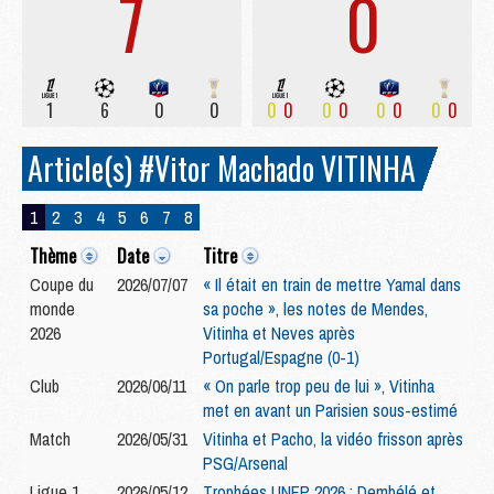
7
0
1
6
0
0
0
0
0
0
0
0
0
0
Article(s) #Vitor Machado VITINHA
1
2
3
4
5
6
7
8
Thème
Date
Titre
Coupe du
2026/07/07
« Il était en train de mettre Yamal dans
monde
sa poche », les notes de Mendes,
2026
Vitinha et Neves après
Portugal/Espagne (0-1)
Club
2026/06/11
« On parle trop peu de lui », Vitinha
met en avant un Parisien sous-estimé
Match
2026/05/31
Vitinha et Pacho, la vidéo frisson après
PSG/Arsenal
Ligue 1
2026/05/12
Trophées UNFP 2026 : Dembélé et