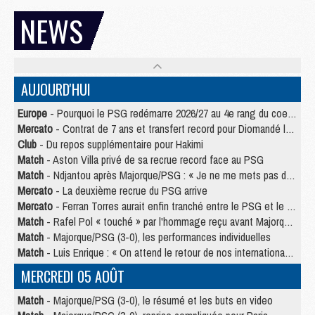
NEWS
AUJOURD'HUI
Europe
- Pourquoi le PSG redémarre 2026/27 au 4e rang du coefficient UEFA
Mercato
- Contrat de 7 ans et transfert record pour Diomandé loin du PSG
Club
- Du repos supplémentaire pour Hakimi
Match
- Aston Villa privé de sa recrue record face au PSG
Match
- Ndjantou après Majorque/PSG : « Je ne me mets pas de plafond »
Mercato
- La deuxième recrue du PSG arrive
Mercato
- Ferran Torres aurait enfin tranché entre le PSG et le Barça
Match
- Rafel Pol « touché » par l'hommage reçu avant Majorque/PSG
Match
- Majorque/PSG (3-0), les performances individuelles
Match
- Luis Enrique : « On attend le retour de nos internationaux »
MERCREDI 05 AOÛT
Match
- Majorque/PSG (3-0), le résumé et les buts en video