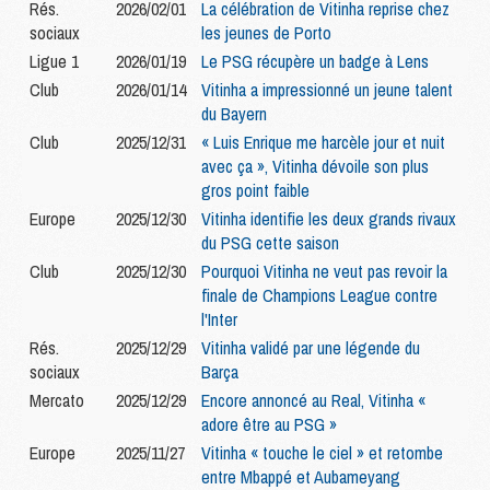
Rés.
2026/02/01
La célébration de Vitinha reprise chez
sociaux
les jeunes de Porto
Ligue 1
2026/01/19
Le PSG récupère un badge à Lens
Club
2026/01/14
Vitinha a impressionné un jeune talent
du Bayern
Club
2025/12/31
« Luis Enrique me harcèle jour et nuit
avec ça », Vitinha dévoile son plus
gros point faible
Europe
2025/12/30
Vitinha identifie les deux grands rivaux
du PSG cette saison
Club
2025/12/30
Pourquoi Vitinha ne veut pas revoir la
finale de Champions League contre
l'Inter
Rés.
2025/12/29
Vitinha validé par une légende du
sociaux
Barça
Mercato
2025/12/29
Encore annoncé au Real, Vitinha «
adore être au PSG »
Europe
2025/11/27
Vitinha « touche le ciel » et retombe
entre Mbappé et Aubameyang