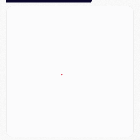
Mercato
- Liverpool encore très loin du compte pour Barcola
LUNDI 03 AOÛT
Match
- Podcast CulturePSG : Mercato (Godts, Suzuki, Akliouche, Barcola, etc)
Mercato
- L'Ajax attend bien plus de 45M pour Mika Godts
Club
- Quatre retours importants dans le groupe du PSG, et un plus discret
Mercato
- Ayari file en Ligue 2
Club
- Le PSG s'associe avec un géant de la tech
Mercato
- Vu d'Italie, le transfert de Suzuki au PSG est bien engagé
Mercato
- Ferran Torres ne serait pas à vendre, mais...
Europe
- Gros coup dur pour Aston Villa avant de croiser le PSG
DIMANCHE 02 AOÛT
Mercato
- Le transfert de Kolo Muani à la Juventus est officiel
Mercato
- [MAJ] Le PSG a fait une grosse offre à Parme pour Suzuki
Mercato
- Le PSG a envoyé une première offre pour Mika Godts
Club
- Après Pacho, d'autres retours en vue
Mercato
- Changement de dernière minute pour Kolo Muani
SAMEDI 01 AOÛT