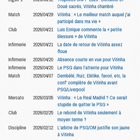
Doué sacrés, Vitinha chambré
Match
2026/04/29
Vitinha : « Le meilleur match auquel j'ai
participé dans ma vie »
Club
2026/04/21
Luis Enrique commente la « petite
blessure » de Vitinha
Infirmerie
2026/04/21
La date de retour de Vitinha assez
floue
Infirmerie
2026/04/20
Absence courte en vue pour Vitinha
Infirmerie
2026/04/20
Le PSG dans l'attente pour Vitinha
Match
2026/04/07
Dembélé, Ruiz, Ekitike, favori, etc, la
conf' complète de Vitinha avant
PSG/Liverpool
Mercato
2026/03/05
Vitinha : « Le Real Madrid ? Ce serait
stupide de quitter le PSG »
Club
2026/02/25
Le rebond de Vitinha seulement à
moyen terme ?
Discipline
2026/02/12
L'arbitre de PSG/OM justifie son jaune
à Vitinha