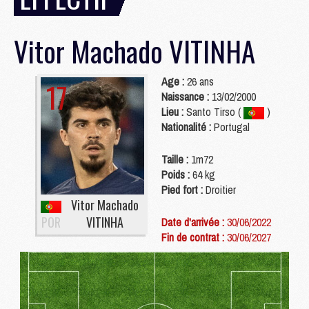
Vitor Machado
VITINHA
Age :
26 ans
17
Naissance :
13/02/2000
Lieu :
Santo Tirso (
)
Nationalité :
Portugal
Taille :
1m72
Poids :
64 kg
Pied fort :
Droitier
Vitor Machado
POR
VITINHA
Date d'arrivée :
30/06/2022
Fin de contrat :
30/06/2027