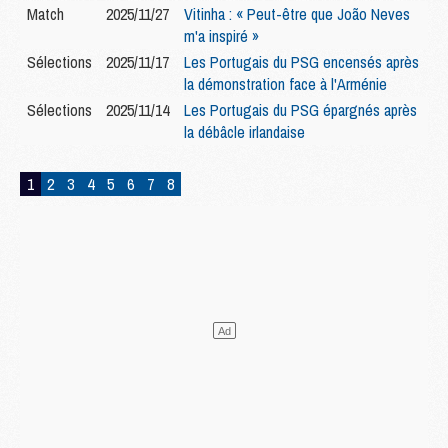
Match
2025/11/27
Vitinha : « Peut-être que João Neves
m'a inspiré »
Sélections
2025/11/17
Les Portugais du PSG encensés après
la démonstration face à l'Arménie
Sélections
2025/11/14
Les Portugais du PSG épargnés après
la débâcle irlandaise
1
2
3
4
5
6
7
8