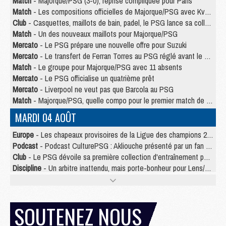
Match
- Majorque/PSG (3-0), reprise compliquée pour Paris
Match
- Les compositions officielles de Majorque/PSG avec Kvara et de nombreux jeunes
Club
- Casquettes, maillots de bain, padel, le PSG lance sa collection été
Match
- Un des nouveaux maillots pour Majorque/PSG
Mercato
- Le PSG prépare une nouvelle offre pour Suzuki
Mercato
- Le transfert de Ferran Torres au PSG réglé avant le 12 août ?
Match
- Le groupe pour Majorque/PSG avec 11 absents
Mercato
- Le PSG officialise un quatrième prêt
Mercato
- Liverpool ne veut pas que Barcola au PSG
Match
- Majorque/PSG, quelle compo pour le premier match de la saison 2026/27 ?
MARDI 04 AOÛT
Europe
- Les chapeaux provisoires de la Ligue des champions 2026/27
Podcast
- Podcast CulturePSG : Akliouche présenté par un fan de Monaco
Club
- Le PSG dévoile sa première collection d'entraînement pour 2026/2027
Discipline
- Un arbitre inattendu, mais porte-bonheur pour Lens/PSG
Match
- Majorque/PSG, sur quelle chaine et à quelle heure regarder le match ?
Mercato
- Le plan du PSG pour Suzuki et Chevalier se précise
Mercato
- Le tableau mercato du PSG (été 2026)
SOUTENEZ NOUS
Mercato
- L'Ajax refuse la première offre du PSG pour Godts
Mercato
- Le PSG veut accélérer, Ferran Torres temporise