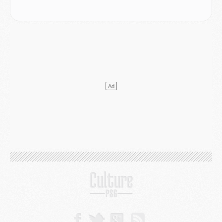
Match
- Majorque/PSG (3-0), le résumé et les buts en video
Match
- Majorque/PSG (3-0), reprise compliquée pour Paris
Match
- Les compositions officielles de Majorque/PSG avec Kvara et de nombreux jeunes
Club
- Casquettes, maillots de bain, padel, le PSG lance sa collection été
Match
- Un des nouveaux maillots pour Majorque/PSG
Mercato
- Le PSG prépare une nouvelle offre pour Suzuki
Mercato
- Le transfert de Ferran Torres au PSG réglé avant le 12 août ?
Match
- Le groupe pour Majorque/PSG avec 11 absents
Mercato
- Le PSG officialise un quatrième prêt
Mercato
- Liverpool ne veut pas que Barcola au PSG
Match
- Majorque/PSG, quelle compo pour le premier match de la saison 2026/27 ?
MARDI 04 AOÛT
Europe
- Les chapeaux provisoires de la Ligue des champions 2026/27
Podcast
- Podcast CulturePSG : Akliouche présenté par un fan de Monaco
Club
- Le PSG dévoile sa première collection d'entraînement pour 2026/2027
Discipline
- Un arbitre inattendu, mais porte-bonheur pour Lens/PSG
Match
- Majorque/PSG, sur quelle chaine et à quelle heure regarder le match ?
Mercato
- Le plan du PSG pour Suzuki et Chevalier se précise
Mercato
- L'Ajax refuse la première offre du PSG pour Godts
Mercato
- Le PSG veut accélérer, Ferran Torres temporise