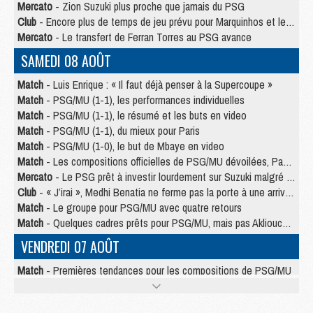
Mercato
- Zion Suzuki plus proche que jamais du PSG
Club
- Encore plus de temps de jeu prévu pour Marquinhos et les Portugais en Supercoupe
Mercato
- Le transfert de Ferran Torres au PSG avance
SAMEDI 08 AOÛT
Match
- Luis Enrique : « Il faut déjà penser à la Supercoupe »
Match
- PSG/MU (1-1), les performances individuelles
Match
- PSG/MU (1-1), le résumé et les buts en video
Match
- PSG/MU (1-1), du mieux pour Paris
Match
- PSG/MU (1-0), le but de Mbaye en video
Match
- Les compositions officielles de PSG/MU dévoilées, Pacho titulaire
Mercato
- Le PSG prêt à investir lourdement sur Suzuki malgré Safonov et Chevalier
Club
- « J’irai », Medhi Benatia ne ferme pas la porte à une arrivée au PSG
Match
- Le groupe pour PSG/MU avec quatre retours
Match
- Quelques cadres prêts pour PSG/MU, mais pas Akliouche ?
VENDREDI 07 AOÛT
Match
- Premières tendances pour les compositions de PSG/MU
Mercato
- Liverpool avance de 15 M€ pour Barcola
Mercato
- Un jeune lancé par Luis Enrique fait ses adieux au PSG