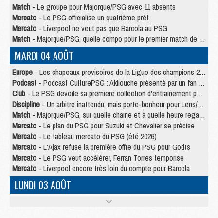
Match
- Le groupe pour Majorque/PSG avec 11 absents
Mercato
- Le PSG officialise un quatrième prêt
Mercato
- Liverpool ne veut pas que Barcola au PSG
Match
- Majorque/PSG, quelle compo pour le premier match de la saison 2026/27 ?
MARDI 04 AOÛT
Europe
- Les chapeaux provisoires de la Ligue des champions 2026/27
Podcast
- Podcast CulturePSG : Akliouche présenté par un fan de Monaco
Club
- Le PSG dévoile sa première collection d'entraînement pour 2026/2027
Discipline
- Un arbitre inattendu, mais porte-bonheur pour Lens/PSG
Match
- Majorque/PSG, sur quelle chaine et à quelle heure regarder le match ?
Mercato
- Le plan du PSG pour Suzuki et Chevalier se précise
Mercato
- Le tableau mercato du PSG (été 2026)
Mercato
- L'Ajax refuse la première offre du PSG pour Godts
Mercato
- Le PSG veut accélérer, Ferran Torres temporise
Mercato
- Liverpool encore très loin du compte pour Barcola
LUNDI 03 AOÛT
Match
- Podcast CulturePSG : Mercato (Godts, Suzuki, Akliouche, Barcola, etc)
Mercato
- L'Ajax attend bien plus de 45M pour Mika Godts