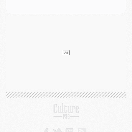
Mercato
- Le transfert de Mika Godts au PSG en bonne voie
VENDREDI 31 JUILLET
Match
- Un diffuseur annoncé pour les deux premiers matchs amicaux du PSG
Mercato
- Le transfert d'Akliouche au PSG bouclé, le montant se précise
Club
- Un retour majeur dans le groupe du PSG
Club
- [MAJ] Ndjantou et deux jeunes du PSG annoncés dans un tournoi U21
Mercato
- L'étonnante piste Suzuki confirmée et onéreuse
JEUDI 30 JUILLET
Sélections
- Ancelotti fait le ménage au Brésil mais veut garder Marquinhos
Mercato
- Le statu quo du milieu du PSG se précise
Club
- Le PSG plutôt que la FIFA pour Al-Khelaïfi, poussé par l'UEFA ?
Mercato
- Le PSG presserait Ferran Torres de se décider, deux pistes de secours
Club
- Déguisements, shopping, double scouting, Luis Campos dévoile ses méthodes
Mercato
- Kroupi retiré du mercato
Mercato
- Enfin une avancée dans le transfert d'Akliouche
MERCREDI 29 JUILLET
Mercato
- Ferran Torres priorité du PSG, mais ouvert à tout