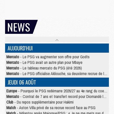
NEWS
AUJOURD'HUI
Mercato
- Le PSG va augmenter son offre pour Godts
Mercato
- Le PSG avait un autre plan pour Mbaye
Mercato
- Le tableau mercato du PSG (été 2026)
Mercato
- Le PSG officialise Akliouche, sa deuxième recrue de l’été
JEUDI 06 AOÛT
Europe
- Pourquoi le PSG redémarre 2026/27 au 4e rang du coefficient UEFA
Mercato
- Contrat de 7 ans et transfert record pour Diomandé loin du PSG
Club
- Du repos supplémentaire pour Hakimi
Match
- Aston Villa privé de sa recrue record face au PSG
Match
- Ndjantou après Majorque/PSG : « Je ne me mets pas de plafond »