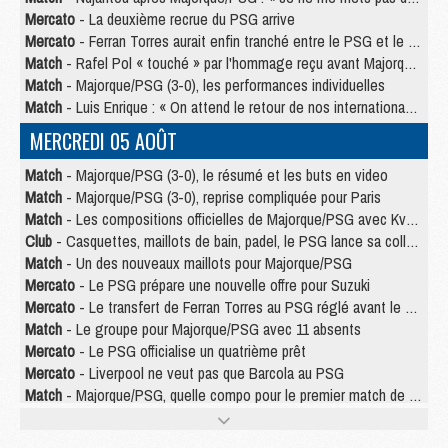
Mercato
- La deuxième recrue du PSG arrive
Mercato
- Ferran Torres aurait enfin tranché entre le PSG et le Barça
Match
- Rafel Pol « touché » par l'hommage reçu avant Majorque/PSG
Match
- Majorque/PSG (3-0), les performances individuelles
Match
- Luis Enrique : « On attend le retour de nos internationaux »
MERCREDI 05 AOÛT
Match
- Majorque/PSG (3-0), le résumé et les buts en video
Match
- Majorque/PSG (3-0), reprise compliquée pour Paris
Match
- Les compositions officielles de Majorque/PSG avec Kvara et de nombreux jeunes
Club
- Casquettes, maillots de bain, padel, le PSG lance sa collection été
Match
- Un des nouveaux maillots pour Majorque/PSG
Mercato
- Le PSG prépare une nouvelle offre pour Suzuki
Mercato
- Le transfert de Ferran Torres au PSG réglé avant le 12 août ?
Match
- Le groupe pour Majorque/PSG avec 11 absents
Mercato
- Le PSG officialise un quatrième prêt
Mercato
- Liverpool ne veut pas que Barcola au PSG
Match
- Majorque/PSG, quelle compo pour le premier match de la saison 2026/27 ?
MARDI 04 AOÛT