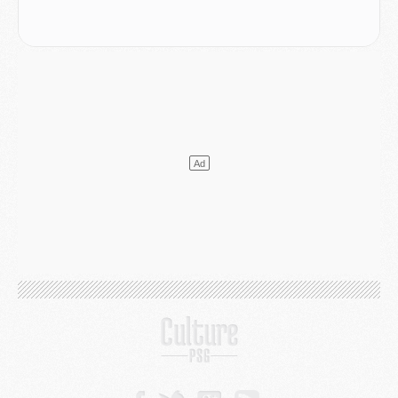
Mercato
- Le transfert de Kolo Muani à la Juventus est officiel
Mercato
- [MAJ] Le PSG a fait une grosse offre à Parme pour Suzuki
Mercato
- Le PSG a envoyé une première offre pour Mika Godts
Club
- Après Pacho, d'autres retours en vue
Mercato
- Changement de dernière minute pour Kolo Muani
SAMEDI 01 AOÛT
Mercato
- L'agent de Mika Godts confirme un accord avec le PSG
Club
- Quels numéros de maillot pour Akliouche et Digne au PSG ?
Match
- Un hommage prévu lors de Brest/PSG
Mercato
- Le PSG et le Barça ont rendez-vous pour Ferran Torres
Mercato
- Guéla Doué dans les listes du PSG
Mercato
- Le transfert de Mika Godts au PSG en bonne voie
VENDREDI 31 JUILLET
Match
- Un diffuseur annoncé pour les deux premiers matchs amicaux du PSG
Mercato
- Le transfert d'Akliouche au PSG bouclé, le montant se précise
Club
- Un retour majeur dans le groupe du PSG
Club
- [MAJ] Ndjantou et deux jeunes du PSG annoncés dans un tournoi U21