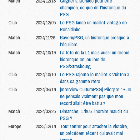
Match
2024/12/18
Gagner à Monaco pour être
champion, ce que dit l'historique du
PSG
Club
2024/12/05
Le PSG lance un maillot vintage de
Ronaldinho
Match
2024/11/26
Bayern/PSG, un historique presque à
l'équilibre
Match
2024/10/19
La tête de la L1 mais aussi un record
historique en jeu lors de
PSG/Strasbourg
Club
2024/10/10
Le PSG rajoute le maillot « Vuitton »
dans sa gamme rétro
Club
2024/04/14
[Interview CulturePSG] Pilorget : « Je
ne pensais vraiment pas que mon
record allait être battu »
Match
2024/02/25
Dimanche, 17h05, l'horaire maudit du
PSG ?
Europe
2023/12/14
Tout tenter pour arracher la victoire,
un précédent récent qui avait mal