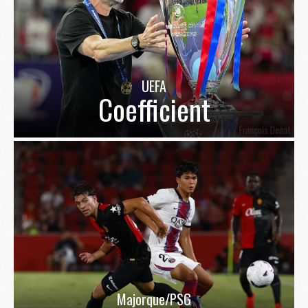
UEFA
Coefficient
Majorque/PSG