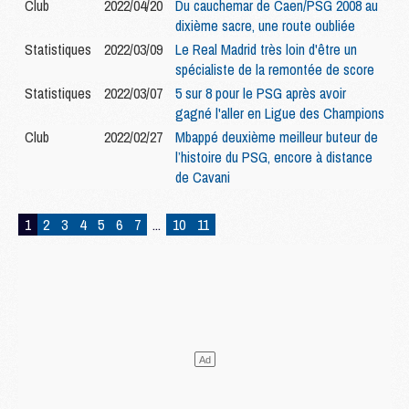
Club
2022/04/20
Du cauchemar de Caen/PSG 2008 au
dixième sacre, une route oubliée
Statistiques
2022/03/09
Le Real Madrid très loin d'être un
spécialiste de la remontée de score
Statistiques
2022/03/07
5 sur 8 pour le PSG après avoir
gagné l'aller en Ligue des Champions
Club
2022/02/27
Mbappé deuxième meilleur buteur de
l’histoire du PSG, encore à distance
de Cavani
1
2
3
4
5
6
7
...
10
11