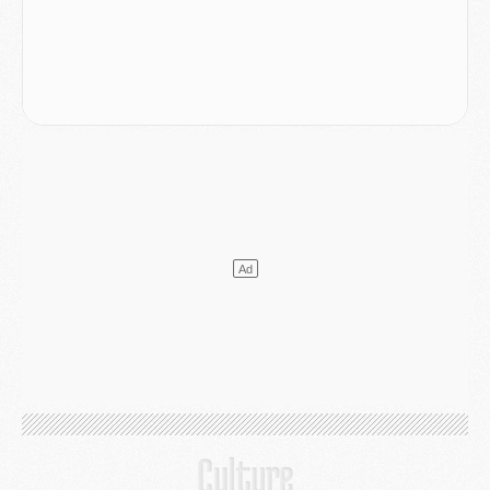
Europe
- Les chapeaux provisoires de la Ligue des champions 2026/27
Podcast
- Podcast CulturePSG : Akliouche présenté par un fan de Monaco
Club
- Le PSG dévoile sa première collection d'entraînement pour 2026/2027
Discipline
- Un arbitre inattendu, mais porte-bonheur pour Lens/PSG
Match
- Majorque/PSG, sur quelle chaine et à quelle heure regarder le match ?
Mercato
- Le plan du PSG pour Suzuki et Chevalier se précise
Mercato
- L'Ajax refuse la première offre du PSG pour Godts
Mercato
- Le PSG veut accélérer, Ferran Torres temporise
Mercato
- Liverpool encore très loin du compte pour Barcola
LUNDI 03 AOÛT
Match
- Podcast CulturePSG : Mercato (Godts, Suzuki, Akliouche, Barcola, etc)
Mercato
- L'Ajax attend bien plus de 45M pour Mika Godts
Club
- Quatre retours importants dans le groupe du PSG, et un plus discret
Mercato
- Ayari file en Ligue 2
Club
- Le PSG s'associe avec un géant de la tech
Mercato
- Vu d'Italie, le transfert de Suzuki au PSG est bien engagé
Mercato
- Ferran Torres ne serait pas à vendre, mais...
Europe
- Gros coup dur pour Aston Villa avant de croiser le PSG