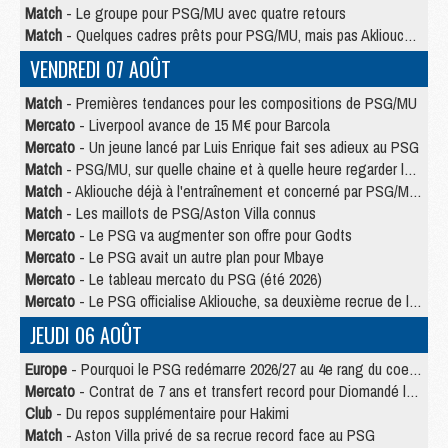
Match
- Le groupe pour PSG/MU avec quatre retours
Match
- Quelques cadres prêts pour PSG/MU, mais pas Akliouche ?
VENDREDI 07 AOÛT
Match
- Premières tendances pour les compositions de PSG/MU
Mercato
- Liverpool avance de 15 M€ pour Barcola
Mercato
- Un jeune lancé par Luis Enrique fait ses adieux au PSG
Match
- PSG/MU, sur quelle chaine et à quelle heure regarder le match ?
Match
- Akliouche déjà à l'entraînement et concerné par PSG/MU ?
Match
- Les maillots de PSG/Aston Villa connus
Mercato
- Le PSG va augmenter son offre pour Godts
Mercato
- Le PSG avait un autre plan pour Mbaye
Mercato
- Le tableau mercato du PSG (été 2026)
Mercato
- Le PSG officialise Akliouche, sa deuxième recrue de l’été
JEUDI 06 AOÛT
Europe
- Pourquoi le PSG redémarre 2026/27 au 4e rang du coefficient UEFA
Mercato
- Contrat de 7 ans et transfert record pour Diomandé loin du PSG
Club
- Du repos supplémentaire pour Hakimi
Match
- Aston Villa privé de sa recrue record face au PSG