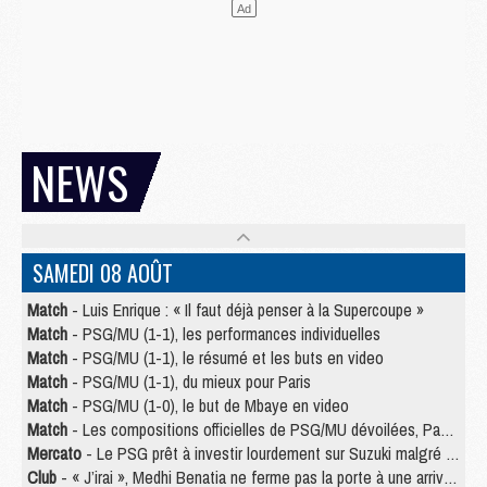
NEWS
SAMEDI 08 AOÛT
Match
- Luis Enrique : « Il faut déjà penser à la Supercoupe »
Match
- PSG/MU (1-1), les performances individuelles
Match
- PSG/MU (1-1), le résumé et les buts en video
Match
- PSG/MU (1-1), du mieux pour Paris
Match
- PSG/MU (1-0), le but de Mbaye en video
Match
- Les compositions officielles de PSG/MU dévoilées, Pacho titulaire
Mercato
- Le PSG prêt à investir lourdement sur Suzuki malgré Safonov et Chevalier
Club
- « J’irai », Medhi Benatia ne ferme pas la porte à une arrivée au PSG