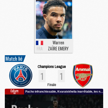
Warren
FRA
ZAÏRE EMERY
Match lié
Champions League
1
1
Finale