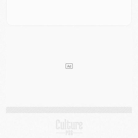
Club
- Quatre retours importants dans le groupe du PSG, et un plus discret
Mercato
- Ayari file en Ligue 2
Club
- Le PSG s'associe avec un géant de la tech
Mercato
- Vu d'Italie, le transfert de Suzuki au PSG est bien engagé
Mercato
- Ferran Torres ne serait pas à vendre, mais...
Europe
- Gros coup dur pour Aston Villa avant de croiser le PSG
DIMANCHE 02 AOÛT
Mercato
- Le transfert de Kolo Muani à la Juventus est officiel
Mercato
- [MAJ] Le PSG a fait une grosse offre à Parme pour Suzuki
Mercato
- Le PSG a envoyé une première offre pour Mika Godts
Club
- Après Pacho, d'autres retours en vue
Mercato
- Changement de dernière minute pour Kolo Muani
SAMEDI 01 AOÛT
Mercato
- L'agent de Mika Godts confirme un accord avec le PSG
Club
- Quels numéros de maillot pour Akliouche et Digne au PSG ?
Match
- Un hommage prévu lors de Brest/PSG
Mercato
- Le PSG et le Barça ont rendez-vous pour Ferran Torres
Mercato
- Guéla Doué dans les listes du PSG