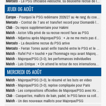
Mercato
- Le PSG officialise Akliouche, sa deuxième recrue de l’été
JEUDI 06 AOÛT
Europe
- Pourquoi le PSG redémarre 2026/27 au 4e rang du coefficient UEFA
Mercato
- Contrat de 7 ans et transfert record pour Diomandé loin du PSG
Club
- Du repos supplémentaire pour Hakimi
Match
- Aston Villa privé de sa recrue record face au PSG
Match
- Ndjantou après Majorque/PSG : « Je ne me mets pas de plafond »
Mercato
- La deuxième recrue du PSG arrive
Mercato
- Ferran Torres aurait enfin tranché entre le PSG et le Barça
Match
- Rafel Pol « touché » par l'hommage reçu avant Majorque/PSG
Match
- Majorque/PSG (3-0), les performances individuelles
Match
- Luis Enrique : « On attend le retour de nos internationaux »
MERCREDI 05 AOÛT
Match
- Majorque/PSG (3-0), le résumé et les buts en video
Match
- Majorque/PSG (3-0), reprise compliquée pour Paris
Match
- Les compositions officielles de Majorque/PSG avec Kvara et de nombreux jeunes
Club
- Casquettes, maillots de bain, padel, le PSG lance sa collection été
Match
- Un des nouveaux maillots pour Majorque/PSG