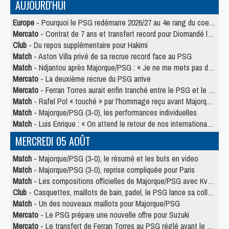
AUJOURD'HUI
Europe
- Pourquoi le PSG redémarre 2026/27 au 4e rang du coefficient UEFA
Mercato
- Contrat de 7 ans et transfert record pour Diomandé loin du PSG
Club
- Du repos supplémentaire pour Hakimi
Match
- Aston Villa privé de sa recrue record face au PSG
Match
- Ndjantou après Majorque/PSG : « Je ne me mets pas de plafond »
Mercato
- La deuxième recrue du PSG arrive
Mercato
- Ferran Torres aurait enfin tranché entre le PSG et le Barça
Match
- Rafel Pol « touché » par l'hommage reçu avant Majorque/PSG
Match
- Majorque/PSG (3-0), les performances individuelles
Match
- Luis Enrique : « On attend le retour de nos internationaux »
MERCREDI 05 AOÛT
Match
- Majorque/PSG (3-0), le résumé et les buts en video
Match
- Majorque/PSG (3-0), reprise compliquée pour Paris
Match
- Les compositions officielles de Majorque/PSG avec Kvara et de nombreux jeunes
Club
- Casquettes, maillots de bain, padel, le PSG lance sa collection été
Match
- Un des nouveaux maillots pour Majorque/PSG
Mercato
- Le PSG prépare une nouvelle offre pour Suzuki
Mercato
- Le transfert de Ferran Torres au PSG réglé avant le 12 août ?