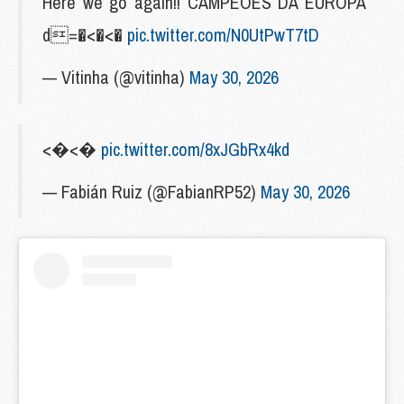
Here we go again!! CAMPEÕES DA EUROPA
d=�<�<�
pic.twitter.com/N0UtPwT7tD
— Vitinha (@vitinha)
May 30, 2026
<�<�
pic.twitter.com/8xJGbRx4kd
— Fabián Ruiz (@FabianRP52)
May 30, 2026