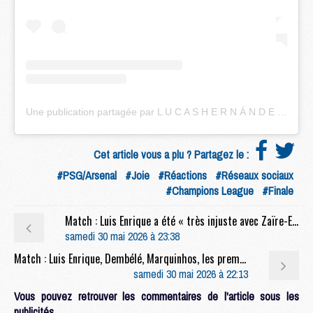
Une publication partagée par L U C A S H E R N Á N D E Z (@lucashernandez21)
Cet article vous a plu ? Partagez le :
#PSG/Arsenal
#Joie
#Réactions
#Réseaux sociaux
#Champions League
#Finale
Match : Luis Enrique a été « très injuste avec Zaïre-Emery »
samedi 30 mai 2026 à 23:38
Match : Luis Enrique, Dembélé, Marquinhos, les premières réactions après PSG/Arsenal
samedi 30 mai 2026 à 22:13
Vous pouvez retrouver les commentaires de l'article sous les
publicités.