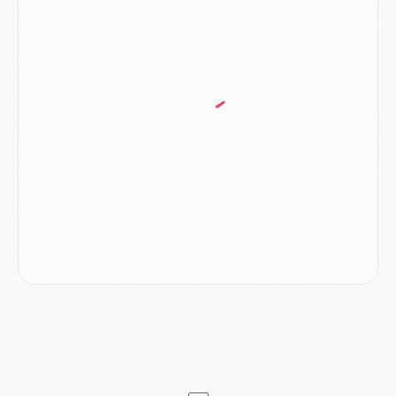
Club
- Quatre retours importants dans le groupe du PSG, et un plus discret
Mercato
- Ayari file en Ligue 2
Club
- Le PSG s'associe avec un géant de la tech
Mercato
- Vu d'Italie, le transfert de Suzuki au PSG est bien engagé
Mercato
- Ferran Torres ne serait pas à vendre, mais...
Europe
- Gros coup dur pour Aston Villa avant de croiser le PSG
DIMANCHE 02 AOÛT
Mercato
- Le transfert de Kolo Muani à la Juventus est officiel
Mercato
- [MAJ] Le PSG a fait une grosse offre à Parme pour Suzuki
Mercato
- Le PSG a envoyé une première offre pour Mika Godts
Club
- Après Pacho, d'autres retours en vue
Mercato
- Changement de dernière minute pour Kolo Muani
SAMEDI 01 AOÛT
Mercato
- L'agent de Mika Godts confirme un accord avec le PSG
Club
- Quels numéros de maillot pour Akliouche et Digne au PSG ?
Match
- Un hommage prévu lors de Brest/PSG
Mercato
- Le PSG et le Barça ont rendez-vous pour Ferran Torres
Mercato
- Guéla Doué dans les listes du PSG