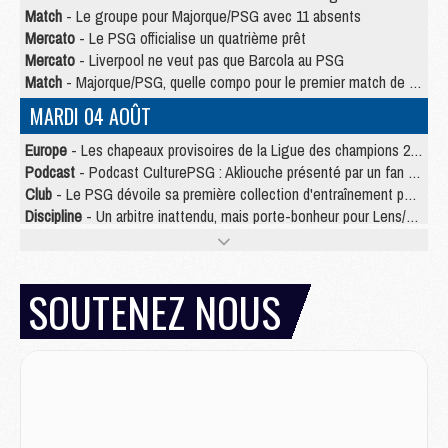
Match
- Le groupe pour Majorque/PSG avec 11 absents
Mercato
- Le PSG officialise un quatrième prêt
Mercato
- Liverpool ne veut pas que Barcola au PSG
Match
- Majorque/PSG, quelle compo pour le premier match de la saison 2026/27 ?
MARDI 04 AOÛT
Europe
- Les chapeaux provisoires de la Ligue des champions 2026/27
Podcast
- Podcast CulturePSG : Akliouche présenté par un fan de Monaco
Club
- Le PSG dévoile sa première collection d'entraînement pour 2026/2027
Discipline
- Un arbitre inattendu, mais porte-bonheur pour Lens/PSG
Match
- Majorque/PSG, sur quelle chaine et à quelle heure regarder le match ?
Mercato
- Le plan du PSG pour Suzuki et Chevalier se précise
Mercato
- Le tableau mercato du PSG (été 2026)
SOUTENEZ NOUS
Mercato
- L'Ajax refuse la première offre du PSG pour Godts
Mercato
- Le PSG veut accélérer, Ferran Torres temporise
Mercato
- Liverpool encore très loin du compte pour Barcola
LUNDI 03 AOÛT
Match
- Podcast CulturePSG : Mercato (Godts, Suzuki, Akliouche, Barcola, etc)
Mercato
- L'Ajax attend bien plus de 45M pour Mika Godts