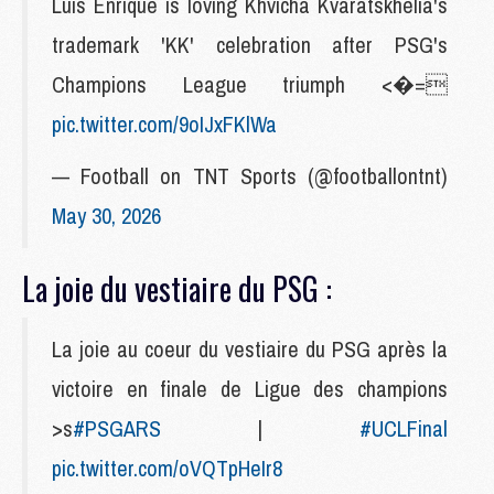
Luis Enrique is loving Khvicha Kvaratskhelia's
trademark 'KK' celebration after PSG's
Champions League triumph <�=
pic.twitter.com/9oIJxFKlWa
— Football on TNT Sports (@footballontnt)
May 30, 2026
La joie du vestiaire du PSG :
La joie au coeur du vestiaire du PSG après la
victoire en finale de Ligue des champions
>s
#PSGARS
|
#UCLFinal
pic.twitter.com/oVQTpHeIr8