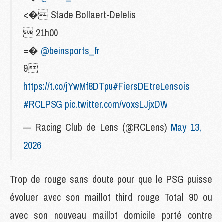
<� Stade Bollaert-Delelis
 21h00
=�
@beinsports_fr
9
https://t.co/jYwMf8DTpu
#FiersDEtreLensois
#RCLPSG
pic.twitter.com/voxsLJjxDW
— Racing Club de Lens (@RCLens)
May 13,
2026
Trop de rouge sans doute pour que le PSG puisse
évoluer avec son maillot third rouge Total 90 ou
avec son nouveau maillot domicile porté contre