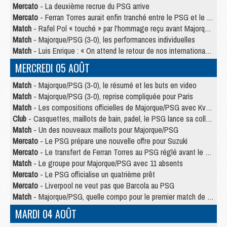
Mercato
- La deuxième recrue du PSG arrive
Mercato
- Ferran Torres aurait enfin tranché entre le PSG et le Barça
Match
- Rafel Pol « touché » par l'hommage reçu avant Majorque/PSG
Match
- Majorque/PSG (3-0), les performances individuelles
Match
- Luis Enrique : « On attend le retour de nos internationaux »
MERCREDI 05 AOÛT
Match
- Majorque/PSG (3-0), le résumé et les buts en video
Match
- Majorque/PSG (3-0), reprise compliquée pour Paris
Match
- Les compositions officielles de Majorque/PSG avec Kvara et de nombreux jeunes
Club
- Casquettes, maillots de bain, padel, le PSG lance sa collection été
Match
- Un des nouveaux maillots pour Majorque/PSG
Mercato
- Le PSG prépare une nouvelle offre pour Suzuki
Mercato
- Le transfert de Ferran Torres au PSG réglé avant le 12 août ?
Match
- Le groupe pour Majorque/PSG avec 11 absents
Mercato
- Le PSG officialise un quatrième prêt
Mercato
- Liverpool ne veut pas que Barcola au PSG
Match
- Majorque/PSG, quelle compo pour le premier match de la saison 2026/27 ?
MARDI 04 AOÛT