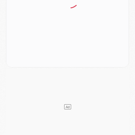
DIMANCHE 02 AOÛT
Mercato
- Le transfert de Kolo Muani à la Juventus est officiel
Mercato
- [MAJ] Le PSG a fait une grosse offre à Parme pour Suzuki
Mercato
- Le PSG a envoyé une première offre pour Mika Godts
Club
- Après Pacho, d'autres retours en vue
Mercato
- Changement de dernière minute pour Kolo Muani
SAMEDI 01 AOÛT
Mercato
- L'agent de Mika Godts confirme un accord avec le PSG
Club
- Quels numéros de maillot pour Akliouche et Digne au PSG ?
Match
- Un hommage prévu lors de Brest/PSG
Mercato
- Le PSG et le Barça ont rendez-vous pour Ferran Torres
Mercato
- Guéla Doué dans les listes du PSG
Mercato
- Le transfert de Mika Godts au PSG en bonne voie
VENDREDI 31 JUILLET
Match
- Un diffuseur annoncé pour les deux premiers matchs amicaux du PSG
Mercato
- Le transfert d'Akliouche au PSG bouclé, le montant se précise
Club
- Un retour majeur dans le groupe du PSG