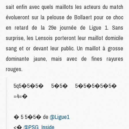
sait enfin avec quels maillots les acteurs du match
évolueront sur la pelouse de Bollaert pour ce choc
en retard de la 29e journée de Ligue 1. Sans
surprise, les Lensois porteront leur maillot domicile
sang et or devant leur public. Un maillot à grosse
dominante jaune, mais avec de fines rayures
rouges.
5q5�5�5� 5�5� 5�5�5�5�5�
=4=�
� 5 5�5� de
@Ligue1
<�
@PSG_Inside