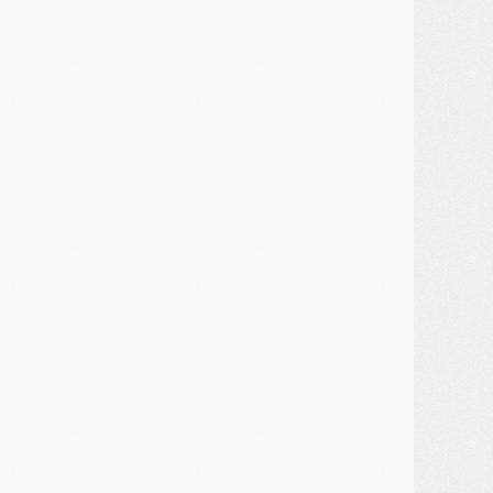
ercato
- Une partie du communiqué du PSG sur Diomande expliquée
ercato
- Barcola futur plus gros transfert de l'été ?
ormation
- Retour sur la saison des U17 du PSG en 7 chiffres clés
lub
- Le PSG connaît ses premiers matches de septembre
ercato
- Un troisième prêt bouclé par le PSG
LUNDI 27 JUILLET
odcast
- Podcast CulturePSG à 22h : Mercato (Barcola, Diomande, etc)
ercato
- La prolongation de Dembélé au PSG dans la dernière ligne droite
lub
- Le PSG a fait sa reprise avec... 9 joueurs
és. sociaux
- Les Portugais du PSG réunis pendant leurs vacances
ercato
- Le PSG avance sur la piste Suzuki
ercato
- Après Digne, un autre défenseur en approche au PSG ?
lub
- Une petite quinzaine de joueurs attendus pour la reprise de l'entraînement du PSG
DIMANCHE 26 JUILLET
ercato
- Le PSG lâche Diomande et tacle des demandes « totalement disproportionnés »
lub
- [Avant la reprise] Les tauliers de la saison passée
lub
- Barcola refuse de prolonger au PSG
ercato
- Luis Enrique derrière l'intérêt du PSG pour Rodri ?