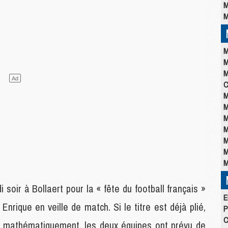
M
M
M
M
M
C
M
M
M
M
M
M
M
oir à Bollaert pour la « fête du football français »
E
Enrique en veille de match. Si le titre est déjà plié,
P
C
 mathématiquement, les deux équipes ont prévu de