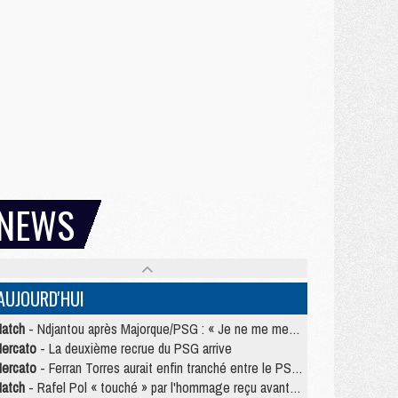
NEWS
AUJOURD'HUI
atch
- Ndjantou après Majorque/PSG : « Je ne me mets pas de plafond »
ercato
- La deuxième recrue du PSG arrive
ercato
- Ferran Torres aurait enfin tranché entre le PSG et le Barça
atch
- Rafel Pol « touché » par l'hommage reçu avant Majorque/PSG