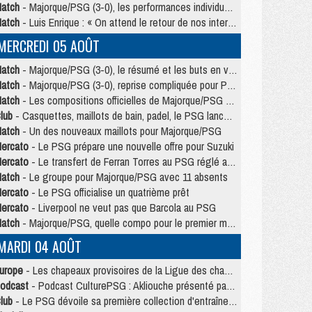
atch
- Majorque/PSG (3-0), les performances individuelles
atch
- Luis Enrique : « On attend le retour de nos internationaux »
MERCREDI 05 AOÛT
atch
- Majorque/PSG (3-0), le résumé et les buts en video
atch
- Majorque/PSG (3-0), reprise compliquée pour Paris
atch
- Les compositions officielles de Majorque/PSG avec Kvara et de nombreux jeunes
lub
- Casquettes, maillots de bain, padel, le PSG lance sa collection été
atch
- Un des nouveaux maillots pour Majorque/PSG
ercato
- Le PSG prépare une nouvelle offre pour Suzuki
ercato
- Le transfert de Ferran Torres au PSG réglé avant le 12 août ?
atch
- Le groupe pour Majorque/PSG avec 11 absents
ercato
- Le PSG officialise un quatrième prêt
ercato
- Liverpool ne veut pas que Barcola au PSG
atch
- Majorque/PSG, quelle compo pour le premier match de la saison 2026/27 ?
MARDI 04 AOÛT
urope
- Les chapeaux provisoires de la Ligue des champions 2026/27
odcast
- Podcast CulturePSG : Akliouche présenté par un fan de Monaco
lub
- Le PSG dévoile sa première collection d'entraînement pour 2026/2027