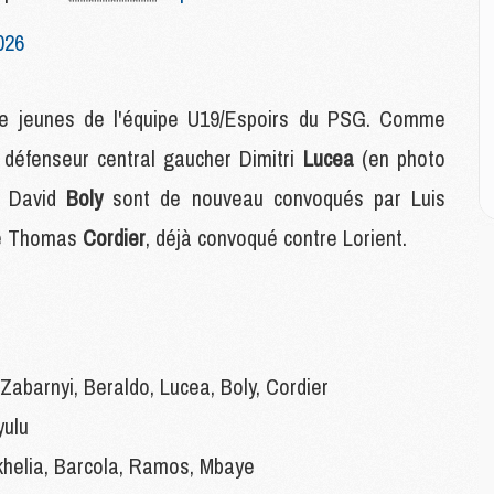
M
M
026
C
M
tre jeunes de l'équipe U19/Espoirs du PSG. Comme
M
e défenseur central gaucher Dimitri
Lucea
(en photo
C
it David
Boly
sont de nouveau convoqués par Luis
M
M
che Thomas
Cordier
, déjà convoqué contre Lorient.
M
M
M
M
abarnyi, Beraldo, Lucea, Boly, Cordier
C
C
yulu
M
helia, Barcola, Ramos, Mbaye