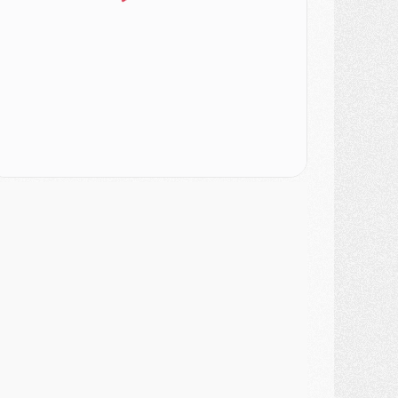
ercato
- [MAJ] Le PSG a fait une grosse offre à Parme pour Suzuki
ercato
- Le PSG a envoyé une première offre pour Mika Godts
lub
- Après Pacho, d'autres retours en vue
ercato
- Changement de dernière minute pour Kolo Muani
SAMEDI 01 AOÛT
ercato
- L'agent de Mika Godts confirme un accord avec le PSG
lub
- Quels numéros de maillot pour Akliouche et Digne au PSG ?
atch
- Un hommage prévu lors de Brest/PSG
ercato
- Le PSG et le Barça ont rendez-vous pour Ferran Torres
ercato
- Guéla Doué dans les listes du PSG
ercato
- Le transfert de Mika Godts au PSG en bonne voie
VENDREDI 31 JUILLET
atch
- Un diffuseur annoncé pour les deux premiers matchs amicaux du PSG
ercato
- Le transfert d'Akliouche au PSG bouclé, le montant se précise
lub
- Un retour majeur dans le groupe du PSG
lub
- [MAJ] Ndjantou et deux jeunes du PSG annoncés dans un tournoi U21
ercato
- L'étonnante piste Suzuki confirmée et onéreuse
JEUDI 30 JUILLET