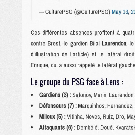
— CulturePSG (@CulturePSG)
May 13, 2
Ces différentes absences profitent à qua
contre Brest, le gardien Bilal
Laurendon
, l
d'illustration de l'article)
et le latéral dro
Enrique, qui a aussi rappelé le latéral gau
Le groupe du PSG face à Lens :
Gardiens (3) :
Safonov, Marin, Laurendon
Défenseurs (7) :
Marquinhos, Hernandez, Z
Milieux (5) :
Vitinha, Neves, Ruiz, Dro, Ma
Attaquants (6) :
Dembélé, Doué, Kvaratsk