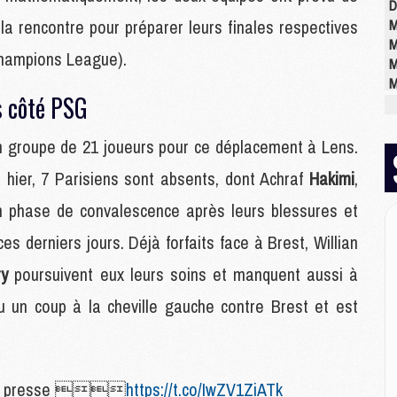
D
 la rencontre pour préparer leurs finales respectives
M
M
Champions League).
M
M
s côté PSG
M
M
 groupe de 21 joueurs pour ce déplacement à Lens.
 hier, 7 Parisiens sont absents, dont Achraf
Hakimi
,
M
M
en phase de convalescence après leurs blessures et
C
 ces derniers jours. Déjà forfaits face à Brest, Willian
M
C
ry
poursuivent eux leurs soins et manquent aussi à
M
M
u un coup à la cheville gauche contre Brest et est
E
M
la presse 
https://t.co/IwZV1ZiATk