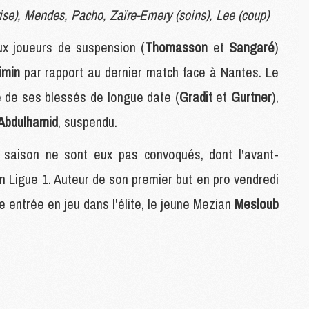
rise), Mendes, Pacho, Zaïre-Emery (soins), Lee (coup)
S
M
x joueurs de suspension (
Thomasson
et
Sangaré
)
C
M
imin
par rapport au dernier match face à Nantes. Le
C
M
é de ses blessés de longue date (
Gradit
et
Gurtner
),
M
Abdulhamid
, suspendu.
e saison ne sont eux pas convoqués, dont l'avant-
M
M
en Ligue 1. Auteur de son premier but en pro vendredi
M
M
 entrée en jeu dans l'élite, le jeune Mezian
Mesloub
M
M
M
M
C