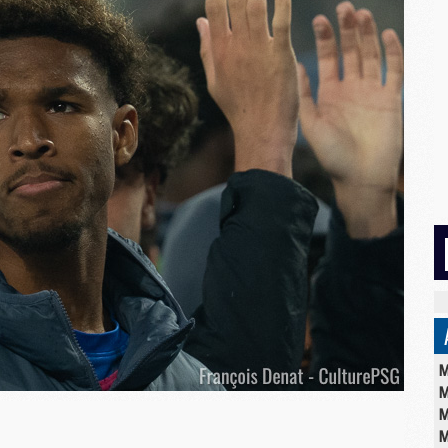
M
M
M
M