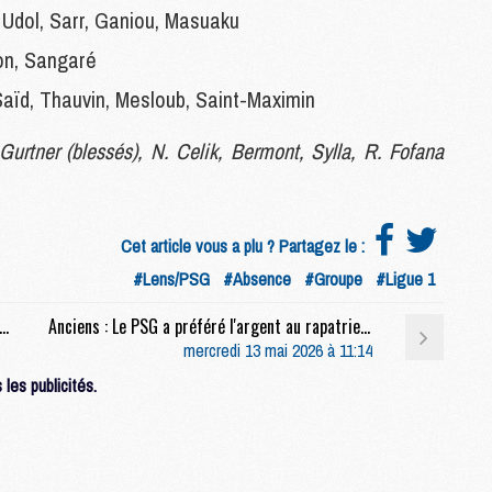
, Udol, Sarr, Ganiou, Masuaku
M
M
on, Sangaré
F
C
aïd, Thauvin, Mesloub, Saint-Maximin
M
Gurtner (blessés), N. Celik, Bermont, Sylla, R. Fofana
P
M
C
Cet article vous a plu ? Partagez le :
R
#Lens/PSG
#Absence
#Groupe
#Ligue 1
M
M
 : Petite surprise pour les maillots de Lens/PSG
Anciens : Le PSG a préféré l'argent au rapatriement pour Gadou
C
mercredi 13 mai 2026 à 11:14
les publicités.
M
C
C
M