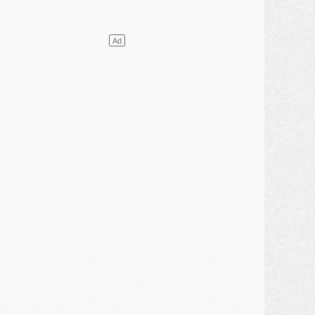
élections
- Ancelotti fait le ménage au Brésil mais veut garder Marquinhos
ercato
- Le statu quo du milieu du PSG se précise
lub
- Le PSG plutôt que la FIFA pour Al-Khelaïfi, poussé par l'UEFA ?
ercato
- Le PSG presserait Ferran Torres de se décider, deux pistes de secours
lub
- Déguisements, shopping, double scouting, Luis Campos dévoile ses méthodes
ercato
- Kroupi retiré du mercato
ercato
- Enfin une avancée dans le transfert d'Akliouche
MERCREDI 29 JUILLET
ercato
- Ferran Torres priorité du PSG, mais ouvert à tout
ercato
- Première offre de Liverpool en approche pour Barcola
ercato
- Le montant du transfert de Kolo Muani se précise, la formule aussi
ercato
- Kolo Muani attendu en Italie, son transfert débloqué
ercato
- Monaco a encore repoussé une offre du PSG pour Akliouche
ercato
- Liverpool presque d'accord avec Barcola, le PSG pas du tout
ercato
- Moment décisif pour le transfert de Kolo Muani
MARDI 28 JUILLET
ercato
- Des intermédiaires ont tenté de relancer Diomande au PSG
lub
- Au moins neuf jeunes conviés à l'entraînement des pros