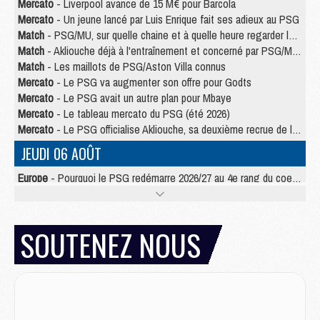
Mercato
- Liverpool avance de 15 M€ pour Barcola
Mercato
- Un jeune lancé par Luis Enrique fait ses adieux au PSG
Match
- PSG/MU, sur quelle chaine et à quelle heure regarder le match ?
Match
- Akliouche déjà à l'entraînement et concerné par PSG/MU ?
Match
- Les maillots de PSG/Aston Villa connus
Mercato
- Le PSG va augmenter son offre pour Godts
Mercato
- Le PSG avait un autre plan pour Mbaye
Mercato
- Le tableau mercato du PSG (été 2026)
Mercato
- Le PSG officialise Akliouche, sa deuxième recrue de l’été
JEUDI 06 AOÛT
Europe
- Pourquoi le PSG redémarre 2026/27 au 4e rang du coefficient UEFA
Mercato
- Contrat de 7 ans et transfert record pour Diomandé loin du PSG
Club
- Du repos supplémentaire pour Hakimi
Match
- Aston Villa privé de sa recrue record face au PSG
SOUTENEZ NOUS
Match
- Ndjantou après Majorque/PSG : « Je ne me mets pas de plafond »
Mercato
- La deuxième recrue du PSG arrive
Mercato
- Ferran Torres aurait enfin tranché entre le PSG et le Barça
Match
- Rafel Pol « touché » par l'hommage reçu avant Majorque/PSG
Match
- Majorque/PSG (3-0), les performances individuelles
Match
- Luis Enrique : « On attend le retour de nos internationaux »