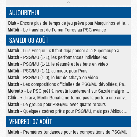
AUJOURD'HUI
Club
- Encore plus de temps de jeu prévu pour Marquinhos et les Portugais en Supercoupe
Match
- Le transfert de Ferran Torres au PSG avance
SAMEDI 08 AOÛT
Match
- Luis Enrique : « Il faut déjà penser à la Supercoupe »
Match
- PSG/MU (1-1), les performances individuelles
Match
- PSG/MU (1-1), le résumé et les buts en video
Match
- PSG/MU (1-1), du mieux pour Paris
Match
- PSG/MU (1-0), le but de Mbaye en video
Match
- Les compositions officielles de PSG/MU dévoilées, Pacho titulaire
Mercato
- Le PSG prêt à investir lourdement sur Suzuki malgré Safonov et Chevalier
Club
- « J’irai », Medhi Benatia ne ferme pas la porte à une arrivée au PSG
Match
- Le groupe pour PSG/MU avec quatre retours
Match
- Quelques cadres prêts pour PSG/MU, mais pas Akliouche ?
VENDREDI 07 AOÛT
Match
- Premières tendances pour les compositions de PSG/MU