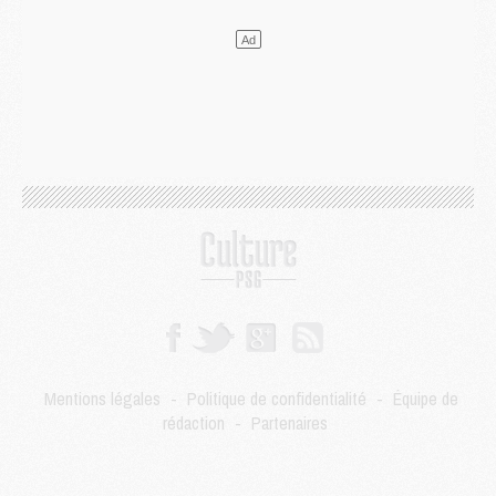
Mercato
- Le plan du PSG pour Suzuki et Chevalier se précise
Mercato
- L'Ajax refuse la première offre du PSG pour Godts
Mercato
- Le PSG veut accélérer, Ferran Torres temporise
Mercato
- Liverpool encore très loin du compte pour Barcola
LUNDI 03 AOÛT
Match
- Podcast CulturePSG : Mercato (Godts, Suzuki, Akliouche, Barcola, etc)
Mercato
- L'Ajax attend bien plus de 45M pour Mika Godts
Club
- Quatre retours importants dans le groupe du PSG, et un plus discret
Mercato
- Ayari file en Ligue 2
Club
- Le PSG s'associe avec un géant de la tech
Mercato
- Vu d'Italie, le transfert de Suzuki au PSG est bien engagé
Mercato
- Ferran Torres ne serait pas à vendre, mais...
Europe
- Gros coup dur pour Aston Villa avant de croiser le PSG
DIMANCHE 02 AOÛT
Mentions légales
-
Politique de confidentialité
-
Équipe de
Mercato
- Le transfert de Kolo Muani à la Juventus est officiel
rédaction
-
Partenaires
Mercato
- [MAJ] Le PSG a fait une grosse offre à Parme pour Suzuki
Mercato
- Le PSG a envoyé une première offre pour Mika Godts
Club
- Après Pacho, d'autres retours en vue