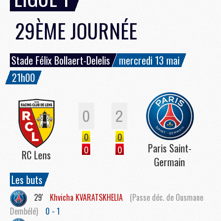
29ÈME JOURNÉE
Stade Félix Bollaert-Delelis
mercredi 13 mai
21h00
0
2
0
0
Paris Saint-
0
0
RC Lens
Germain
Les buts
29'
Khvicha
KVARATSKHELIA
(Passe déc. de Ousmane
Dembélé)
0 - 1