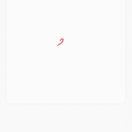
MERCREDI 05 AOÛT
Match
- Majorque/PSG (3-0), le résumé et les buts en video
Match
- Majorque/PSG (3-0), reprise compliquée pour Paris
Match
- Les compositions officielles de Majorque/PSG avec Kvara et de nombreux jeunes
Club
- Casquettes, maillots de bain, padel, le PSG lance sa collection été
Match
- Un des nouveaux maillots pour Majorque/PSG
Mercato
- Le PSG prépare une nouvelle offre pour Suzuki
Mercato
- Le transfert de Ferran Torres au PSG réglé avant le 12 août ?
Match
- Le groupe pour Majorque/PSG avec 11 absents
Mercato
- Le PSG officialise un quatrième prêt
Mercato
- Liverpool ne veut pas que Barcola au PSG
Match
- Majorque/PSG, quelle compo pour le premier match de la saison 2026/27 ?
MARDI 04 AOÛT
Europe
- Les chapeaux provisoires de la Ligue des champions 2026/27
Podcast
- Podcast CulturePSG : Akliouche présenté par un fan de Monaco
Club
- Le PSG dévoile sa première collection d'entraînement pour 2026/2027
Discipline
- Un arbitre inattendu, mais porte-bonheur pour Lens/PSG
Match
- Majorque/PSG, sur quelle chaine et à quelle heure regarder le match ?