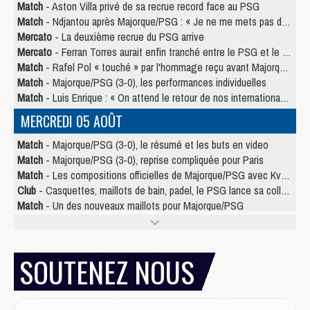
Match
- Aston Villa privé de sa recrue record face au PSG
Match
- Ndjantou après Majorque/PSG : « Je ne me mets pas de plafond »
Mercato
- La deuxième recrue du PSG arrive
Mercato
- Ferran Torres aurait enfin tranché entre le PSG et le Barça
Match
- Rafel Pol « touché » par l'hommage reçu avant Majorque/PSG
Match
- Majorque/PSG (3-0), les performances individuelles
Match
- Luis Enrique : « On attend le retour de nos internationaux »
MERCREDI 05 AOÛT
Match
- Majorque/PSG (3-0), le résumé et les buts en video
Match
- Majorque/PSG (3-0), reprise compliquée pour Paris
Match
- Les compositions officielles de Majorque/PSG avec Kvara et de nombreux jeunes
Club
- Casquettes, maillots de bain, padel, le PSG lance sa collection été
Match
- Un des nouveaux maillots pour Majorque/PSG
Mercato
- Le PSG prépare une nouvelle offre pour Suzuki
Mercato
- Le transfert de Ferran Torres au PSG réglé avant le 12 août ?
Match
- Le groupe pour Majorque/PSG avec 11 absents
SOUTENEZ NOUS
Mercato
- Le PSG officialise un quatrième prêt
Mercato
- Liverpool ne veut pas que Barcola au PSG
Match
- Majorque/PSG, quelle compo pour le premier match de la saison 2026/27 ?