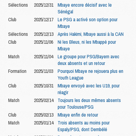
Sélections
2025/12/31
Mbaye encore décisif avec le
Sénégal
Club
2025/12/17
Le PSG a activé son option pour
Mbaye
Sélections
2025/12/13
Après Hakimi, Mbaye aussi à la CAN
Club
2025/11/06
Ni les Bleus, ni les Mbappé pour
Mbaye
Match
2025/11/04
Le groupe pour PSG/Bayern avec
deux absents et un retour
Formation
2025/11/03
Pourquoi Mbaye ne rejouera plus en
Youth League
Club
2025/10/31
Mbaye envoyé avec les U19, pour
réagir
Match
2025/02/14
Toujours les deux mêmes absents
pour Toulouse/PSG
Club
2025/02/13
Mbaye enfin de retour
Match
2025/01/14
Trois absents au moins pour
Espaly/PSG, dont Dembélé