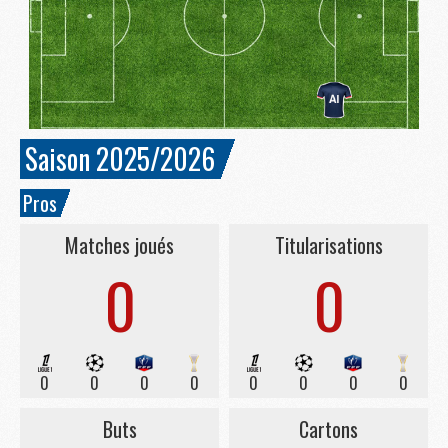
Saison 2025/2026
Pros
Matches joués
Titularisations
0
0
0
0
0
0
0
0
0
0
Buts
Cartons