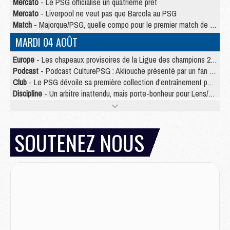
Mercato
- Le PSG officialise un quatrième prêt
Mercato
- Liverpool ne veut pas que Barcola au PSG
Match
- Majorque/PSG, quelle compo pour le premier match de la saison 2026/27 ?
MARDI 04 AOÛT
Europe
- Les chapeaux provisoires de la Ligue des champions 2026/27
Podcast
- Podcast CulturePSG : Akliouche présenté par un fan de Monaco
Club
- Le PSG dévoile sa première collection d'entraînement pour 2026/2027
Discipline
- Un arbitre inattendu, mais porte-bonheur pour Lens/PSG
Match
- Majorque/PSG, sur quelle chaine et à quelle heure regarder le match ?
Mercato
- Le plan du PSG pour Suzuki et Chevalier se précise
Mercato
- Le tableau mercato du PSG (été 2026)
SOUTENEZ NOUS
Mercato
- L'Ajax refuse la première offre du PSG pour Godts
Mercato
- Le PSG veut accélérer, Ferran Torres temporise
Mercato
- Liverpool encore très loin du compte pour Barcola
LUNDI 03 AOÛT
Match
- Podcast CulturePSG : Mercato (Godts, Suzuki, Akliouche, Barcola, etc)
Mercato
- L'Ajax attend bien plus de 45M pour Mika Godts
Club
- Quatre retours importants dans le groupe du PSG, et un plus discret