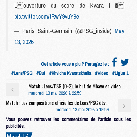
Louverture du score de Kvara ! �
pic.twitter.com/tRwY9vuY8e
— Paris Saint-Germain (@PSG_inside)
May
13, 2026
Cet article vous a plu ? Partagez le :
#Lens/PSG
#But
#Khvicha Kvaratskhelia
#Video
#Ligue 1
Match : Lens/PSG (0-2), le but de Mbaye en video
mercredi 13 mai 2026 à 22:59
Match : Les compositions officielles de Lens/PSG dévoilées, Barcola titulaire
mercredi 13 mai 2026 à 19:59
Vous pouvez retrouver les commentaires de l'article sous les
publicités.
Match lié