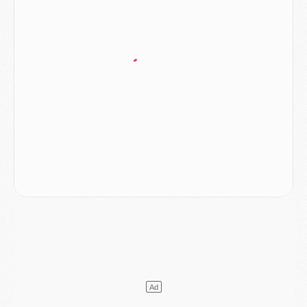
Mercato
- Ayari file en Ligue 2
Club
- Le PSG s'associe avec un géant de la tech
Mercato
- Vu d'Italie, le transfert de Suzuki au PSG est bien engagé
Mercato
- Ferran Torres ne serait pas à vendre, mais...
Europe
- Gros coup dur pour Aston Villa avant de croiser le PSG
DIMANCHE 02 AOÛT
Mercato
- Le transfert de Kolo Muani à la Juventus est officiel
Mercato
- [MAJ] Le PSG a fait une grosse offre à Parme pour Suzuki
Mercato
- Le PSG a envoyé une première offre pour Mika Godts
Club
- Après Pacho, d'autres retours en vue
Mercato
- Changement de dernière minute pour Kolo Muani
SAMEDI 01 AOÛT
Mercato
- L'agent de Mika Godts confirme un accord avec le PSG
Club
- Quels numéros de maillot pour Akliouche et Digne au PSG ?
Match
- Un hommage prévu lors de Brest/PSG
Mercato
- Le PSG et le Barça ont rendez-vous pour Ferran Torres
Mercato
- Guéla Doué dans les listes du PSG
Mercato
- Le transfert de Mika Godts au PSG en bonne voie