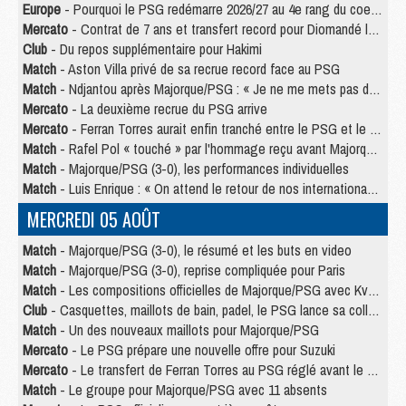
Europe
- Pourquoi le PSG redémarre 2026/27 au 4e rang du coefficient UEFA
Mercato
- Contrat de 7 ans et transfert record pour Diomandé loin du PSG
Club
- Du repos supplémentaire pour Hakimi
Match
- Aston Villa privé de sa recrue record face au PSG
Match
- Ndjantou après Majorque/PSG : « Je ne me mets pas de plafond »
Mercato
- La deuxième recrue du PSG arrive
Mercato
- Ferran Torres aurait enfin tranché entre le PSG et le Barça
Match
- Rafel Pol « touché » par l'hommage reçu avant Majorque/PSG
Match
- Majorque/PSG (3-0), les performances individuelles
Match
- Luis Enrique : « On attend le retour de nos internationaux »
MERCREDI 05 AOÛT
Match
- Majorque/PSG (3-0), le résumé et les buts en video
Match
- Majorque/PSG (3-0), reprise compliquée pour Paris
Match
- Les compositions officielles de Majorque/PSG avec Kvara et de nombreux jeunes
Club
- Casquettes, maillots de bain, padel, le PSG lance sa collection été
Match
- Un des nouveaux maillots pour Majorque/PSG
Mercato
- Le PSG prépare une nouvelle offre pour Suzuki
Mercato
- Le transfert de Ferran Torres au PSG réglé avant le 12 août ?
Match
- Le groupe pour Majorque/PSG avec 11 absents