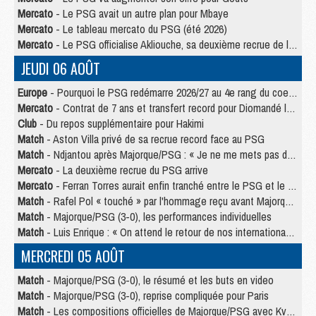
Mercato
- Le PSG avait un autre plan pour Mbaye
Mercato
- Le tableau mercato du PSG (été 2026)
Mercato
- Le PSG officialise Akliouche, sa deuxième recrue de l’été
JEUDI 06 AOÛT
Europe
- Pourquoi le PSG redémarre 2026/27 au 4e rang du coefficient UEFA
Mercato
- Contrat de 7 ans et transfert record pour Diomandé loin du PSG
Club
- Du repos supplémentaire pour Hakimi
Match
- Aston Villa privé de sa recrue record face au PSG
Match
- Ndjantou après Majorque/PSG : « Je ne me mets pas de plafond »
Mercato
- La deuxième recrue du PSG arrive
Mercato
- Ferran Torres aurait enfin tranché entre le PSG et le Barça
Match
- Rafel Pol « touché » par l'hommage reçu avant Majorque/PSG
Match
- Majorque/PSG (3-0), les performances individuelles
Match
- Luis Enrique : « On attend le retour de nos internationaux »
MERCREDI 05 AOÛT
Match
- Majorque/PSG (3-0), le résumé et les buts en video
Match
- Majorque/PSG (3-0), reprise compliquée pour Paris
Match
- Les compositions officielles de Majorque/PSG avec Kvara et de nombreux jeunes