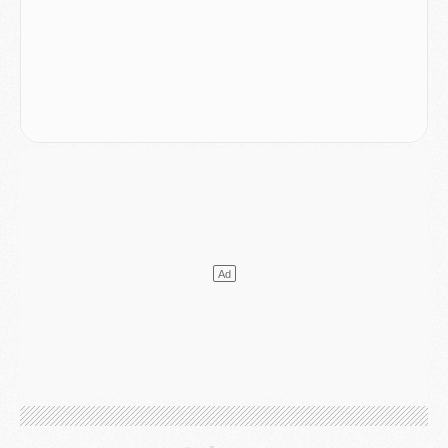
Match
- Podcast CulturePSG : Mercato (Godts, Suzuki, Akliouche, Barcola, etc)
Mercato
- L'Ajax attend bien plus de 45M pour Mika Godts
Club
- Quatre retours importants dans le groupe du PSG, et un plus discret
Mercato
- Ayari file en Ligue 2
Club
- Le PSG s'associe avec un géant de la tech
Mercato
- Vu d'Italie, le transfert de Suzuki au PSG est bien engagé
Mercato
- Ferran Torres ne serait pas à vendre, mais...
Europe
- Gros coup dur pour Aston Villa avant de croiser le PSG
DIMANCHE 02 AOÛT
Mercato
- Le transfert de Kolo Muani à la Juventus est officiel
Mercato
- [MAJ] Le PSG a fait une grosse offre à Parme pour Suzuki
Mercato
- Le PSG a envoyé une première offre pour Mika Godts
Club
- Après Pacho, d'autres retours en vue
Mercato
- Changement de dernière minute pour Kolo Muani
SAMEDI 01 AOÛT
Mercato
- L'agent de Mika Godts confirme un accord avec le PSG
Club
- Quels numéros de maillot pour Akliouche et Digne au PSG ?