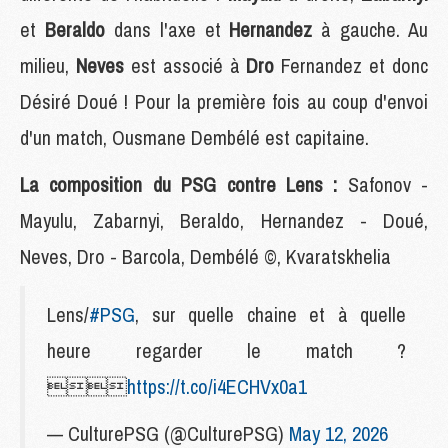
et
Beraldo
dans l'axe et
Hernandez
à gauche. Au
milieu,
Neves
est associé à
Dro
Fernandez et donc
Désiré Doué ! Pour la première fois au coup d'envoi
d'un match, Ousmane Dembélé est capitaine.
La composition du PSG contre Lens :
Safonov -
Mayulu, Zabarnyi, Beraldo, Hernandez - Doué,
Neves, Dro - Barcola, Dembélé ©, Kvaratskhelia
Lens/
#PSG
, sur quelle chaine et à quelle
heure regarder le match ?

https://t.co/i4ECHVx0a1
— CulturePSG (@CulturePSG)
May 12, 2026