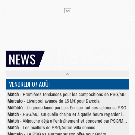
NEWS
VENDREDI 07 AOÛT
Match
- Premières tendances pour les compositions de PSG/MU
Mercato
- Liverpool avance de 15 M€ pour Barcola
Mercato
- Un jeune lancé par Luis Enrique fait ses adieux au PSG
Match
- PSG/MU, sur quelle chaine et à quelle heure regarder le match ?
Match
- Akliouche déjà à l'entraînement et concerné par PSG/MU ?
Match
- Les maillots de PSG/Aston Villa connus
Mercato
- Le PSG va augmenter son offre pour Godts