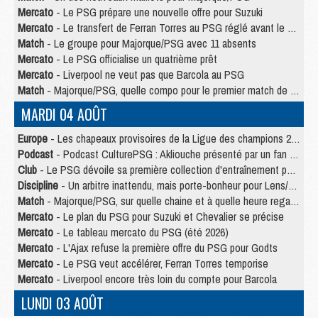
Mercato
- Le PSG prépare une nouvelle offre pour Suzuki
Mercato
- Le transfert de Ferran Torres au PSG réglé avant le 12 août ?
Match
- Le groupe pour Majorque/PSG avec 11 absents
Mercato
- Le PSG officialise un quatrième prêt
Mercato
- Liverpool ne veut pas que Barcola au PSG
Match
- Majorque/PSG, quelle compo pour le premier match de la saison 2026/27 ?
MARDI 04 AOÛT
Europe
- Les chapeaux provisoires de la Ligue des champions 2026/27
Podcast
- Podcast CulturePSG : Akliouche présenté par un fan de Monaco
Club
- Le PSG dévoile sa première collection d'entraînement pour 2026/2027
Discipline
- Un arbitre inattendu, mais porte-bonheur pour Lens/PSG
Match
- Majorque/PSG, sur quelle chaine et à quelle heure regarder le match ?
Mercato
- Le plan du PSG pour Suzuki et Chevalier se précise
Mercato
- Le tableau mercato du PSG (été 2026)
Mercato
- L'Ajax refuse la première offre du PSG pour Godts
Mercato
- Le PSG veut accélérer, Ferran Torres temporise
Mercato
- Liverpool encore très loin du compte pour Barcola
LUNDI 03 AOÛT