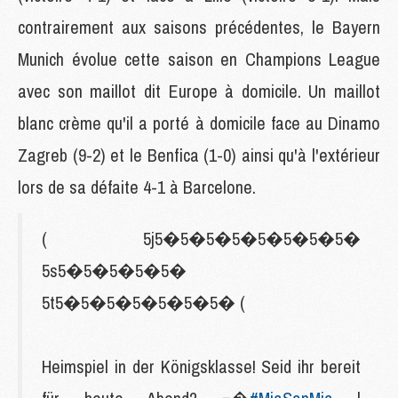
contrairement aux saisons précédentes, le Bayern
Munich évolue cette saison en Champions League
avec son maillot dit Europe à domicile. Un maillot
blanc crème qu'il a porté à domicile face au Dinamo
Zagreb (9-2) et le Benfica (1-0) ainsi qu'à l'extérieur
lors de sa défaite 4-1 à Barcelone.
( 5j5�5�5�5�5�5�5�5�
5s5�5�5�5�5�
5t5�5�5�5�5�5�5� (
Heimspiel in der Königsklasse! Seid ihr bereit