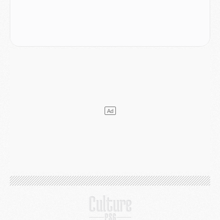
Mercato
- Le PSG et le Barça ont rendez-vous pour Ferran Torres
Mercato
- Guéla Doué dans les listes du PSG
Mercato
- Le transfert de Mika Godts au PSG en bonne voie
VENDREDI 31 JUILLET
Match
- Un diffuseur annoncé pour les deux premiers matchs amicaux du PSG
Mercato
- Le transfert d'Akliouche au PSG bouclé, le montant se précise
Club
- Un retour majeur dans le groupe du PSG
Club
- [MAJ] Ndjantou et deux jeunes du PSG annoncés dans un tournoi U21
Mercato
- L'étonnante piste Suzuki confirmée et onéreuse
JEUDI 30 JUILLET
Sélections
- Ancelotti fait le ménage au Brésil mais veut garder Marquinhos
Mercato
- Le statu quo du milieu du PSG se précise
Club
- Le PSG plutôt que la FIFA pour Al-Khelaïfi, poussé par l'UEFA ?
Mercato
- Le PSG presserait Ferran Torres de se décider, deux pistes de secours
Club
- Déguisements, shopping, double scouting, Luis Campos dévoile ses méthodes
Mercato
- Kroupi retiré du mercato
Mercato
- Enfin une avancée dans le transfert d'Akliouche
MERCREDI 29 JUILLET