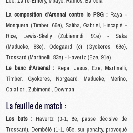
Lee, Zaïre-Emery, Mbaye, Ramos, Barcola
La composition d'Arsenal contre le PSG :
Raya -
Mosquera (Timber, 66e), Saliba, Gabriel, Hincapié -
Rice, Lewis-Skelly (Zubiemndi, 91e) - Saka
(Madueke, 83e), Odegaard (c) (Gyokeres, 66e),
Trossard (Martinelli, 83e) - Havertz (Eze, 91e)
Le banc d'Arsenal :
Kepa, Jesus, Eze, Martinelli,
Timber, Gyokeres, Norgaard, Madueke, Merino,
Calafiori, Zubimendi, Dowman
La feuille de match :
Les buts :
Havertz (0-1, 6e, passe décisive de
Trossard), Dembélé (1-1, 65e, sur penalty, provoqué