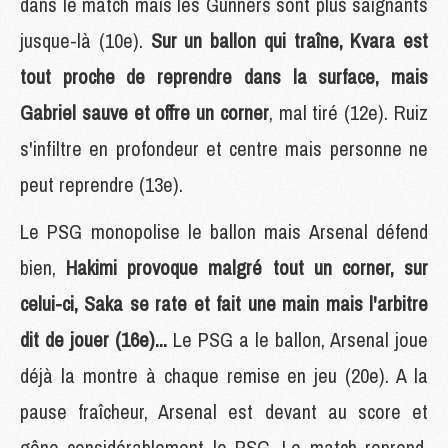
dans le match mais les Gunners sont plus saignants
jusque-là (10e).
Sur un ballon qui traîne, Kvara est
tout proche de reprendre dans la surface, mais
Gabriel sauve et offre un corner
, mal tiré (12e). Ruiz
s'infiltre en profondeur et centre mais personne ne
peut reprendre (13e).
Le PSG monopolise le ballon mais Arsenal défend
bien,
Hakimi provoque malgré tout un corner, sur
celui-ci, Saka se rate et fait une main mais l'arbitre
dit de jouer (16e)...
Le PSG a le ballon, Arsenal joue
déjà la montre à chaque remise en jeu (20e). A la
pause fraîcheur, Arsenal est devant au score et
gêne considérablement le PSG. Le match reprend,