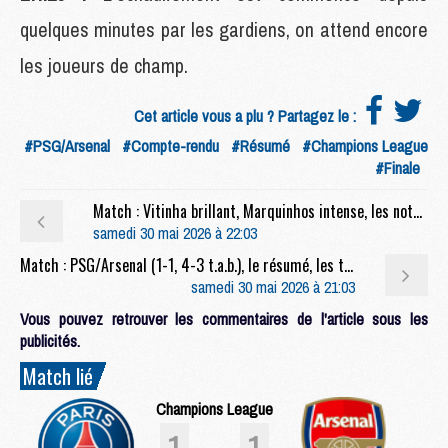
quelques minutes par les gardiens, on attend encore
les joueurs de champ.
Cet article vous a plu ? Partagez le :
#PSG/Arsenal
#Compte-rendu
#Résumé
#Champions League
#Finale
Match : Vitinha brillant, Marquinhos intense, les notes de PSG/Arsenal (1-1, 4-3 t.a.b.)
samedi 30 mai 2026 à 22:03
Match : PSG/Arsenal (1-1, 4-3 t.a.b.), le résumé, les tirs au but et les buts en video
samedi 30 mai 2026 à 21:03
Vous pouvez retrouver les commentaires de l'article sous les
publicités.
Match lié
Champions League