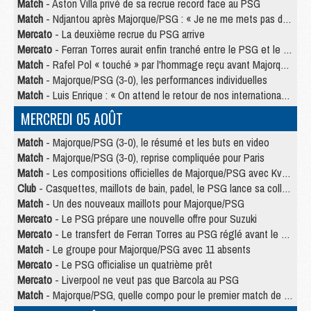
Match
- Aston Villa privé de sa recrue record face au PSG
Match
- Ndjantou après Majorque/PSG : « Je ne me mets pas de plafond »
Mercato
- La deuxième recrue du PSG arrive
Mercato
- Ferran Torres aurait enfin tranché entre le PSG et le Barça
Match
- Rafel Pol « touché » par l'hommage reçu avant Majorque/PSG
Match
- Majorque/PSG (3-0), les performances individuelles
Match
- Luis Enrique : « On attend le retour de nos internationaux »
MERCREDI 05 AOÛT
Match
- Majorque/PSG (3-0), le résumé et les buts en video
Match
- Majorque/PSG (3-0), reprise compliquée pour Paris
Match
- Les compositions officielles de Majorque/PSG avec Kvara et de nombreux jeunes
Club
- Casquettes, maillots de bain, padel, le PSG lance sa collection été
Match
- Un des nouveaux maillots pour Majorque/PSG
Mercato
- Le PSG prépare une nouvelle offre pour Suzuki
Mercato
- Le transfert de Ferran Torres au PSG réglé avant le 12 août ?
Match
- Le groupe pour Majorque/PSG avec 11 absents
Mercato
- Le PSG officialise un quatrième prêt
Mercato
- Liverpool ne veut pas que Barcola au PSG
Match
- Majorque/PSG, quelle compo pour le premier match de la saison 2026/27 ?