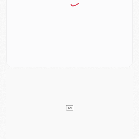
Europe
- Gros coup dur pour Aston Villa avant de croiser le PSG
DIMANCHE 02 AOÛT
Mercato
- Le transfert de Kolo Muani à la Juventus est officiel
Mercato
- [MAJ] Le PSG a fait une grosse offre à Parme pour Suzuki
Mercato
- Le PSG a envoyé une première offre pour Mika Godts
Club
- Après Pacho, d'autres retours en vue
Mercato
- Changement de dernière minute pour Kolo Muani
SAMEDI 01 AOÛT
Mercato
- L'agent de Mika Godts confirme un accord avec le PSG
Club
- Quels numéros de maillot pour Akliouche et Digne au PSG ?
Match
- Un hommage prévu lors de Brest/PSG
Mercato
- Le PSG et le Barça ont rendez-vous pour Ferran Torres
Mercato
- Guéla Doué dans les listes du PSG
Mercato
- Le transfert de Mika Godts au PSG en bonne voie
VENDREDI 31 JUILLET
Match
- Un diffuseur annoncé pour les deux premiers matchs amicaux du PSG
Mercato
- Le transfert d'Akliouche au PSG bouclé, le montant se précise