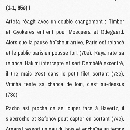
(1-1, 65e) !
Arteta réagit avec un double changement : Timber
et Gyokeres entrent pour Mosquera et Odegaard.
Alors que la pause fraîcheur arrive, Paris est relancé
et le public parisien pousse fort (70e). Raya rate sa
relance, Hakimi intercepte et sert Dembélé excentré,
il tire mais c'est dans le petit filet sortant (73e).
Vitinha tente sa chance de loin, c'est au-dessus
(73e).
Pacho est proche de se louper face à Havertz, il
s'accroche et Safonov peut capter en sortant (74e).
Arsenal ressort un peu du bois et enchaîne un temps