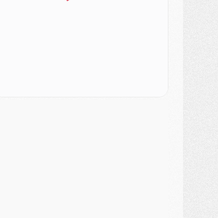
ercato
- [MAJ] Le PSG a fait une grosse offre à Parme pour Suzuki
ercato
- Le PSG a envoyé une première offre pour Mika Godts
lub
- Après Pacho, d'autres retours en vue
ercato
- Changement de dernière minute pour Kolo Muani
SAMEDI 01 AOÛT
ercato
- L'agent de Mika Godts confirme un accord avec le PSG
lub
- Quels numéros de maillot pour Akliouche et Digne au PSG ?
atch
- Un hommage prévu lors de Brest/PSG
ercato
- Le PSG et le Barça ont rendez-vous pour Ferran Torres
ercato
- Guéla Doué dans les listes du PSG
ercato
- Le transfert de Mika Godts au PSG en bonne voie
VENDREDI 31 JUILLET
atch
- Un diffuseur annoncé pour les deux premiers matchs amicaux du PSG
ercato
- Le transfert d'Akliouche au PSG bouclé, le montant se précise
lub
- Un retour majeur dans le groupe du PSG
lub
- [MAJ] Ndjantou et deux jeunes du PSG annoncés dans un tournoi U21
ercato
- L'étonnante piste Suzuki confirmée et onéreuse
JEUDI 30 JUILLET