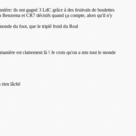
M
M
F
C
M
P
M
C
R
M
M
C
M
C
C
M