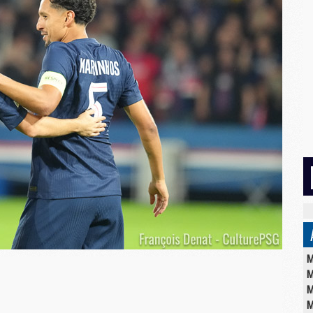
M
M
M
M