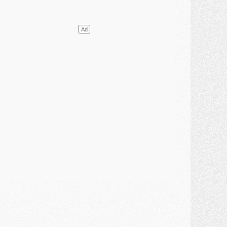
élections
- Ancelotti fait le ménage au Brésil mais veut garder Marquinhos
ercato
- Le statu quo du milieu du PSG se précise
lub
- Le PSG plutôt que la FIFA pour Al-Khelaïfi, poussé par l'UEFA ?
ercato
- Le PSG presserait Ferran Torres de se décider, deux pistes de secours
lub
- Déguisements, shopping, double scouting, Luis Campos dévoile ses méthodes
ercato
- Kroupi retiré du mercato
ercato
- Enfin une avancée dans le transfert d'Akliouche
MERCREDI 29 JUILLET
ercato
- Ferran Torres priorité du PSG, mais ouvert à tout
ercato
- Première offre de Liverpool en approche pour Barcola
ercato
- Le montant du transfert de Kolo Muani se précise, la formule aussi
ercato
- Kolo Muani attendu en Italie, son transfert débloqué
ercato
- Monaco a encore repoussé une offre du PSG pour Akliouche
ercato
- Liverpool presque d'accord avec Barcola, le PSG pas du tout
ercato
- Moment décisif pour le transfert de Kolo Muani
MARDI 28 JUILLET
ercato
- Des intermédiaires ont tenté de relancer Diomande au PSG
lub
- Au moins neuf jeunes conviés à l'entraînement des pros