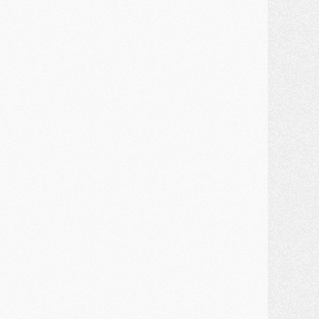
ercato
- Une partie du communiqué du PSG sur Diomande expliquée
ercato
- Barcola futur plus gros transfert de l'été ?
ormation
- Retour sur la saison des U17 du PSG en 7 chiffres clés
lub
- Le PSG connaît ses premiers matches de septembre
ercato
- Un troisième prêt bouclé par le PSG
LUNDI 27 JUILLET
odcast
- Podcast CulturePSG à 22h : Mercato (Barcola, Diomande, etc)
ercato
- La prolongation de Dembélé au PSG dans la dernière ligne droite
lub
- Le PSG a fait sa reprise avec... 9 joueurs
és. sociaux
- Les Portugais du PSG réunis pendant leurs vacances
ercato
- Le PSG avance sur la piste Suzuki
ercato
- Après Digne, un autre défenseur en approche au PSG ?
lub
- Une petite quinzaine de joueurs attendus pour la reprise de l'entraînement du PSG
DIMANCHE 26 JUILLET
ercato
- Le PSG lâche Diomande et tacle des demandes « totalement disproportionnés »
lub
- [Avant la reprise] Les tauliers de la saison passée
lub
- Barcola refuse de prolonger au PSG
ercato
- Luis Enrique derrière l'intérêt du PSG pour Rodri ?