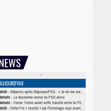
NEWS
AUJOURD'HUI
atch
- Ndjantou après Majorque/PSG : « Je ne me mets pas de plafond »
ercato
- La deuxième recrue du PSG arrive
ercato
- Ferran Torres aurait enfin tranché entre le PSG et le Barça
atch
- Rafel Pol « touché » par l'hommage reçu avant Majorque/PSG