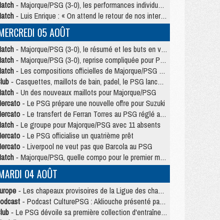
atch
- Majorque/PSG (3-0), les performances individuelles
atch
- Luis Enrique : « On attend le retour de nos internationaux »
MERCREDI 05 AOÛT
atch
- Majorque/PSG (3-0), le résumé et les buts en video
atch
- Majorque/PSG (3-0), reprise compliquée pour Paris
atch
- Les compositions officielles de Majorque/PSG avec Kvara et de nombreux jeunes
lub
- Casquettes, maillots de bain, padel, le PSG lance sa collection été
atch
- Un des nouveaux maillots pour Majorque/PSG
ercato
- Le PSG prépare une nouvelle offre pour Suzuki
ercato
- Le transfert de Ferran Torres au PSG réglé avant le 12 août ?
atch
- Le groupe pour Majorque/PSG avec 11 absents
ercato
- Le PSG officialise un quatrième prêt
ercato
- Liverpool ne veut pas que Barcola au PSG
atch
- Majorque/PSG, quelle compo pour le premier match de la saison 2026/27 ?
MARDI 04 AOÛT
urope
- Les chapeaux provisoires de la Ligue des champions 2026/27
odcast
- Podcast CulturePSG : Akliouche présenté par un fan de Monaco
lub
- Le PSG dévoile sa première collection d'entraînement pour 2026/2027