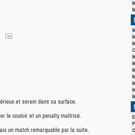
M
M
M
M
M
C
M
M
M
M
M
M
M
érieux et serein dans sa surface.
r le couloir et un penalty maîtrisé.
E
P
ais un match remarquable par la suite.
C