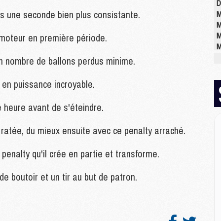
D
s une seconde bien plus consistante.
M
M
M
 moteur en première période.
M
M
n nombre de ballons perdus minime.
M
 en puissance incroyable.
M
heure avant de s'éteindre.
M
C
atée, du mieux ensuite avec ce penalty arraché.
M
C
enalty qu'il crée en partie et transforme.
M
M
e boutoir et un tir au but de patron.
E
M