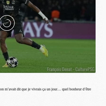
S
M
C
M
C
M
M
M
M
M
M
M
M
M
M
C