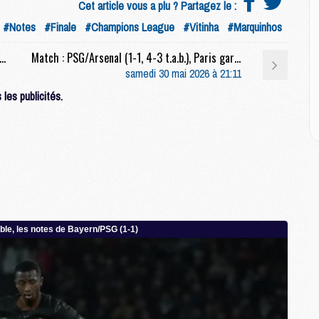
M
Cet article vous a plu ? Partagez le :
M
#Notes
#Finale
#Champions League
#Vitinha
#Marquinhos
C
M
uis Enrique, Dembélé, Marquinhos, les premières réactions après PSG/Arsenal
Match : PSG/Arsenal (1-1, 4-3 t.a.b.), Paris garde son titre au bout du suspense
samedi 30 mai 2026 à 21:11
les publicités.
M
C
M
M
M
M
M
M
C
C
M