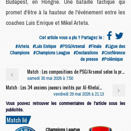
Budapest, en Hongrie. Une bataille tactique qui
promet d'être à la hauteur de l'événement entre les
coaches Luis Enrique et Mikel Arteta.
Cet article vous a plu ? Partagez le :
#Arteta
#Luis Enrique
#PSG/Arsenal
#Finale
#Ligue des
Champions
#Champions League
#Declarations
#Conférence
de presse
#Polémique
Match : Les compositions de PSG/Arsenal selon la presse
samedi 30 mai 2026 à 7:50
Match : Les 34 anciens joueurs invités par Al-Khelaïfi pour PSG/Arsenal
vendredi 29 mai 2026 à 21:13
Vous pouvez retrouver les commentaires de l'article sous les
publicités.
Match lié
Champions League