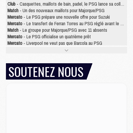
Club
- Casquettes, maillots de bain, padel, le PSG lance sa collection été
Match
- Un des nouveaux maillots pour Majorque/PSG
Mercato
- Le PSG prépare une nouvelle offre pour Suzuki
Mercato
- Le transfert de Ferran Torres au PSG réglé avant le 12 août ?
Match
- Le groupe pour Majorque/PSG avec 11 absents
Mercato
- Le PSG officialise un quatrième prêt
Mercato
- Liverpool ne veut pas que Barcola au PSG
Match
- Majorque/PSG, quelle compo pour le premier match de la saison 2026/27 ?
MARDI 04 AOÛT
SOUTENEZ NOUS
Europe
- Les chapeaux provisoires de la Ligue des champions 2026/27
Podcast
- Podcast CulturePSG : Akliouche présenté par un fan de Monaco
Club
- Le PSG dévoile sa première collection d'entraînement pour 2026/2027
Discipline
- Un arbitre inattendu, mais porte-bonheur pour Lens/PSG
Match
- Majorque/PSG, sur quelle chaine et à quelle heure regarder le match ?
Mercato
- Le plan du PSG pour Suzuki et Chevalier se précise
Mercato
- L'Ajax refuse la première offre du PSG pour Godts
Mercato
- Le PSG veut accélérer, Ferran Torres temporise
Mercato
- Liverpool encore très loin du compte pour Barcola
LUNDI 03 AOÛT