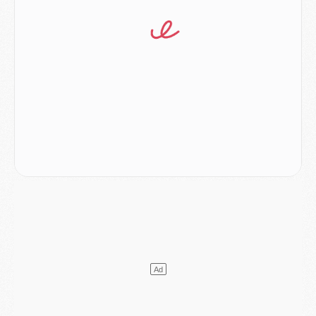
Match
- Podcast CulturePSG : Mercato (Godts, Suzuki, Akliouche, Barcola, etc)
Mercato
- L'Ajax attend bien plus de 45M pour Mika Godts
Club
- Quatre retours importants dans le groupe du PSG, et un plus discret
Mercato
- Ayari file en Ligue 2
Club
- Le PSG s'associe avec un géant de la tech
Mercato
- Vu d'Italie, le transfert de Suzuki au PSG est bien engagé
Mercato
- Ferran Torres ne serait pas à vendre, mais...
Europe
- Gros coup dur pour Aston Villa avant de croiser le PSG
DIMANCHE 02 AOÛT
Mercato
- Le transfert de Kolo Muani à la Juventus est officiel
Mercato
- [MAJ] Le PSG a fait une grosse offre à Parme pour Suzuki
Mercato
- Le PSG a envoyé une première offre pour Mika Godts
Club
- Après Pacho, d'autres retours en vue
Mercato
- Changement de dernière minute pour Kolo Muani
SAMEDI 01 AOÛT
Mercato
- L'agent de Mika Godts confirme un accord avec le PSG
Club
- Quels numéros de maillot pour Akliouche et Digne au PSG ?