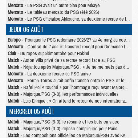
Mercato
- Le PSG avait un autre plan pour Mbaye
Mercato
- Le tableau mercato du PSG (été 2026)
Mercato
- Le PSG officialise Akliouche, sa deuxième recrue de l’été
JEUDI 06 AOÛT
Europe
- Pourquoi le PSG redémarre 2026/27 au 4e rang du coefficient UEFA
Mercato
- Contrat de 7 ans et transfert record pour Diomandé loin du PSG
Club
- Du repos supplémentaire pour Hakimi
Match
- Aston Villa privé de sa recrue record face au PSG
Match
- Ndjantou après Majorque/PSG : « Je ne me mets pas de plafond »
Mercato
- La deuxième recrue du PSG arrive
Mercato
- Ferran Torres aurait enfin tranché entre le PSG et le Barça
Match
- Rafel Pol « touché » par l'hommage reçu avant Majorque/PSG
Match
- Majorque/PSG (3-0), les performances individuelles
Match
- Luis Enrique : « On attend le retour de nos internationaux »
MERCREDI 05 AOÛT
Match
- Majorque/PSG (3-0), le résumé et les buts en video
Match
- Majorque/PSG (3-0), reprise compliquée pour Paris
Match
- Les compositions officielles de Majorque/PSG avec Kvara et de nombreux jeunes