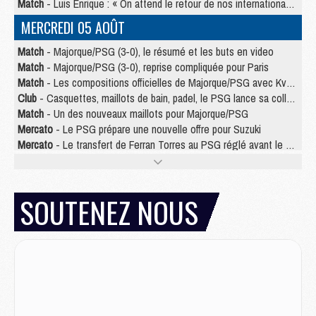
Match
- Luis Enrique : « On attend le retour de nos internationaux »
MERCREDI 05 AOÛT
Match
- Majorque/PSG (3-0), le résumé et les buts en video
Match
- Majorque/PSG (3-0), reprise compliquée pour Paris
Match
- Les compositions officielles de Majorque/PSG avec Kvara et de nombreux jeunes
Club
- Casquettes, maillots de bain, padel, le PSG lance sa collection été
Match
- Un des nouveaux maillots pour Majorque/PSG
Mercato
- Le PSG prépare une nouvelle offre pour Suzuki
Mercato
- Le transfert de Ferran Torres au PSG réglé avant le 12 août ?
Match
- Le groupe pour Majorque/PSG avec 11 absents
Mercato
- Le PSG officialise un quatrième prêt
Mercato
- Liverpool ne veut pas que Barcola au PSG
SOUTENEZ NOUS
Match
- Majorque/PSG, quelle compo pour le premier match de la saison 2026/27 ?
MARDI 04 AOÛT
Europe
- Les chapeaux provisoires de la Ligue des champions 2026/27
Podcast
- Podcast CulturePSG : Akliouche présenté par un fan de Monaco
Club
- Le PSG dévoile sa première collection d'entraînement pour 2026/2027
Discipline
- Un arbitre inattendu, mais porte-bonheur pour Lens/PSG