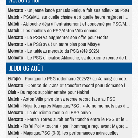
Mercato
- Un jeune lancé par Luis Enrique fait ses adieux au PSG
Match
- PSG/MU, sur quelle chaine et à quelle heure regarder le match ?
Match
- Akliouche déjà à l'entraînement et concerné par PSG/MU ?
Match
- Les maillots de PSG/Aston Villa connus
Mercato
- Le PSG va augmenter son offre pour Godts
Mercato
- Le PSG avait un autre plan pour Mbaye
Mercato
- Le tableau mercato du PSG (été 2026)
Mercato
- Le PSG officialise Akliouche, sa deuxième recrue de l’été
JEUDI 06 AOÛT
Europe
- Pourquoi le PSG redémarre 2026/27 au 4e rang du coefficient UEFA
Mercato
- Contrat de 7 ans et transfert record pour Diomandé loin du PSG
Club
- Du repos supplémentaire pour Hakimi
Match
- Aston Villa privé de sa recrue record face au PSG
Match
- Ndjantou après Majorque/PSG : « Je ne me mets pas de plafond »
Mercato
- La deuxième recrue du PSG arrive
Mercato
- Ferran Torres aurait enfin tranché entre le PSG et le Barça
Match
- Rafel Pol « touché » par l'hommage reçu avant Majorque/PSG
Match
- Majorque/PSG (3-0), les performances individuelles