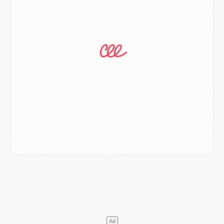
Match
- Majorque/PSG, sur quelle chaine et à quelle heure regarder le match ?
Mercato
- Le plan du PSG pour Suzuki et Chevalier se précise
Mercato
- L'Ajax refuse la première offre du PSG pour Godts
Mercato
- Le PSG veut accélérer, Ferran Torres temporise
Mercato
- Liverpool encore très loin du compte pour Barcola
LUNDI 03 AOÛT
Match
- Podcast CulturePSG : Mercato (Godts, Suzuki, Akliouche, Barcola, etc)
Mercato
- L'Ajax attend bien plus de 45M pour Mika Godts
Club
- Quatre retours importants dans le groupe du PSG, et un plus discret
Mercato
- Ayari file en Ligue 2
Club
- Le PSG s'associe avec un géant de la tech
Mercato
- Vu d'Italie, le transfert de Suzuki au PSG est bien engagé
Mercato
- Ferran Torres ne serait pas à vendre, mais...
Europe
- Gros coup dur pour Aston Villa avant de croiser le PSG
DIMANCHE 02 AOÛT
Mercato
- Le transfert de Kolo Muani à la Juventus est officiel
Mercato
- [MAJ] Le PSG a fait une grosse offre à Parme pour Suzuki
Mercato
- Le PSG a envoyé une première offre pour Mika Godts
Club
- Après Pacho, d'autres retours en vue