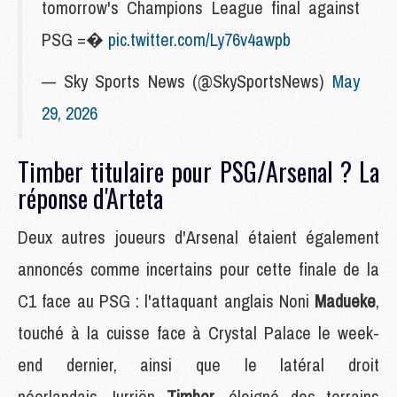
tomorrow's Champions League final against
PSG =�
pic.twitter.com/Ly76v4awpb
— Sky Sports News (@SkySportsNews)
May
29, 2026
Timber titulaire pour PSG/Arsenal ? La
réponse d'Arteta
Deux autres joueurs d'Arsenal étaient également
annoncés comme incertains pour cette finale de la
C1 face au PSG : l'attaquant anglais Noni
Madueke
,
touché à la cuisse face à Crystal Palace le week-
end dernier, ainsi que le latéral droit
néerlandais Jurriën
Timber
, éloigné des terrains