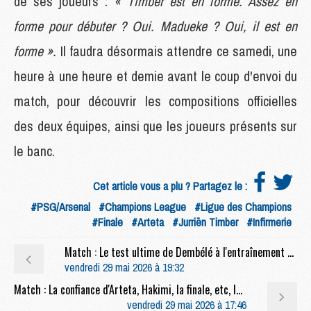
de ses joueurs :
« Timber est en forme. Assez en
forme pour débuter ? Oui. Madueke ? Oui, il est en
forme ».
Il faudra désormais attendre ce samedi, une
heure à une heure et demie avant le coup d'envoi du
match, pour découvrir les compositions officielles
des deux équipes, ainsi que les joueurs présents sur
le banc.
Cet article vous a plu ? Partagez le :
#PSG/Arsenal
#Champions League
#Ligue des Champions
#Finale
#Arteta
#Jurriën Timber
#Infirmerie
Match : Le test ultime de Dembélé à l'entraînement avant PSG/Arsenal
vendredi 29 mai 2026 à 19:32
Match : La confiance d'Arteta, Hakimi, la finale, etc, la conf' complète de Luis Enrique avant PSG/Arsenal
vendredi 29 mai 2026 à 17:46