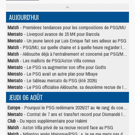
AUJOURD'HUI
Match
- Premières tendances pour les compositions de PSG/MU
Mercato
- Liverpool avance de 15 M€ pour Barcola
Mercato
- Un jeune lancé par Luis Enrique fait ses adieux au PSG
Match
- PSG/MU, sur quelle chaine et à quelle heure regarder le match ?
Match
- Akliouche déjà à l'entraînement et concerné par PSG/MU ?
Match
- Les maillots de PSG/Aston Villa connus
Mercato
- Le PSG va augmenter son offre pour Godts
Mercato
- Le PSG avait un autre plan pour Mbaye
Mercato
- Le tableau mercato du PSG (été 2026)
Mercato
- Le PSG officialise Akliouche, sa deuxième recrue de l’été
JEUDI 06 AOÛT
Europe
- Pourquoi le PSG redémarre 2026/27 au 4e rang du coefficient UEFA
Mercato
- Contrat de 7 ans et transfert record pour Diomandé loin du PSG
Club
- Du repos supplémentaire pour Hakimi
Match
- Aston Villa privé de sa recrue record face au PSG
Match
- Ndjantou après Majorque/PSG : « Je ne me mets pas de plafond »