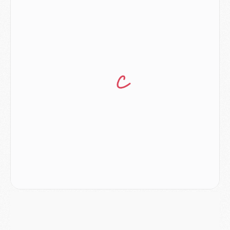
Europe
- Les chapeaux provisoires de la Ligue des champions 2026/27
Podcast
- Podcast CulturePSG : Akliouche présenté par un fan de Monaco
Club
- Le PSG dévoile sa première collection d'entraînement pour 2026/2027
Discipline
- Un arbitre inattendu, mais porte-bonheur pour Lens/PSG
Match
- Majorque/PSG, sur quelle chaine et à quelle heure regarder le match ?
Mercato
- Le plan du PSG pour Suzuki et Chevalier se précise
Mercato
- L'Ajax refuse la première offre du PSG pour Godts
Mercato
- Le PSG veut accélérer, Ferran Torres temporise
Mercato
- Liverpool encore très loin du compte pour Barcola
LUNDI 03 AOÛT
Match
- Podcast CulturePSG : Mercato (Godts, Suzuki, Akliouche, Barcola, etc)
Mercato
- L'Ajax attend bien plus de 45M pour Mika Godts
Club
- Quatre retours importants dans le groupe du PSG, et un plus discret
Mercato
- Ayari file en Ligue 2
Club
- Le PSG s'associe avec un géant de la tech
Mercato
- Vu d'Italie, le transfert de Suzuki au PSG est bien engagé
Mercato
- Ferran Torres ne serait pas à vendre, mais...
Europe
- Gros coup dur pour Aston Villa avant de croiser le PSG
DIMANCHE 02 AOÛT