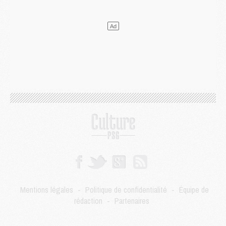
Mercato
- Le transfert de Kolo Muani à la Juventus est officiel
Mercato
- [MAJ] Le PSG a fait une grosse offre à Parme pour Suzuki
Mercato
- Le PSG a envoyé une première offre pour Mika Godts
Club
- Après Pacho, d'autres retours en vue
Mercato
- Changement de dernière minute pour Kolo Muani
SAMEDI 01 AOÛT
Mercato
- L'agent de Mika Godts confirme un accord avec le PSG
Club
- Quels numéros de maillot pour Akliouche et Digne au PSG ?
Match
- Un hommage prévu lors de Brest/PSG
Mercato
- Le PSG et le Barça ont rendez-vous pour Ferran Torres
Mercato
- Guéla Doué dans les listes du PSG
Mercato
- Le transfert de Mika Godts au PSG en bonne voie
VENDREDI 31 JUILLET
Match
- Un diffuseur annoncé pour les deux premiers matchs amicaux du PSG
Mentions légales
-
Politique de confidentialité
-
Équipe de
Mercato
- Le transfert d'Akliouche au PSG bouclé, le montant se précise
rédaction
-
Partenaires
Club
- Un retour majeur dans le groupe du PSG
Club
- [MAJ] Ndjantou et deux jeunes du PSG annoncés dans un tournoi U21