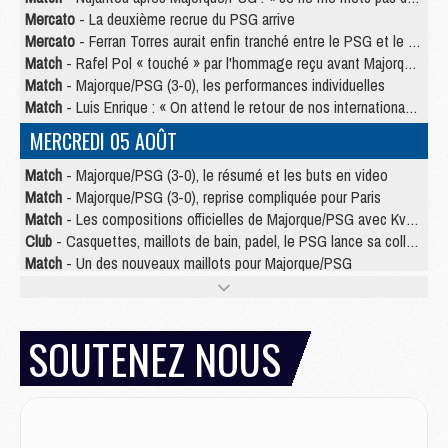
Mercato
- La deuxième recrue du PSG arrive
Mercato
- Ferran Torres aurait enfin tranché entre le PSG et le Barça
Match
- Rafel Pol « touché » par l'hommage reçu avant Majorque/PSG
Match
- Majorque/PSG (3-0), les performances individuelles
Match
- Luis Enrique : « On attend le retour de nos internationaux »
MERCREDI 05 AOÛT
Match
- Majorque/PSG (3-0), le résumé et les buts en video
Match
- Majorque/PSG (3-0), reprise compliquée pour Paris
Match
- Les compositions officielles de Majorque/PSG avec Kvara et de nombreux jeunes
Club
- Casquettes, maillots de bain, padel, le PSG lance sa collection été
Match
- Un des nouveaux maillots pour Majorque/PSG
Mercato
- Le PSG prépare une nouvelle offre pour Suzuki
Mercato
- Le transfert de Ferran Torres au PSG réglé avant le 12 août ?
Match
- Le groupe pour Majorque/PSG avec 11 absents
SOUTENEZ NOUS
Mercato
- Le PSG officialise un quatrième prêt
Mercato
- Liverpool ne veut pas que Barcola au PSG
Match
- Majorque/PSG, quelle compo pour le premier match de la saison 2026/27 ?
MARDI 04 AOÛT