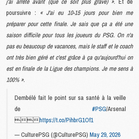
j'ai arrêté avant (que ce soit plus grave) »
. Et de
poursuivre :
« J'ai eu 10-15 jours pour bien me
préparer pour cette finale. Je sais que ça a été une
saison difficile pour tous les joueurs du PSG. On n'a
pas eu beaucoup de vacances, mais le staff et le coach
ont très bien géré et c'est grâce à ça qu'aujourd'hui on
est en finale de la Ligue des champions. Je me sens à
100% »
.
Dembélé fait le point sur sa santé à la veille
de
#PSG
/Arsenal

https://t.co/PihbrG1Of1
— CulturePSG (@CulturePSG)
May 29, 2026