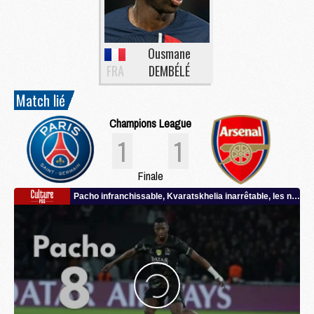
Ousmane
FRA
DEMBÉLÉ
Match lié
Champions League
1
1
Finale