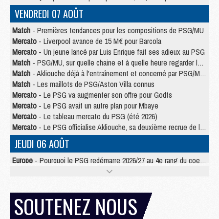
VENDREDI 07 AOÛT
Match
- Premières tendances pour les compositions de PSG/MU
Mercato
- Liverpool avance de 15 M€ pour Barcola
Mercato
- Un jeune lancé par Luis Enrique fait ses adieux au PSG
Match
- PSG/MU, sur quelle chaine et à quelle heure regarder le match ?
Match
- Akliouche déjà à l'entraînement et concerné par PSG/MU ?
Match
- Les maillots de PSG/Aston Villa connus
Mercato
- Le PSG va augmenter son offre pour Godts
Mercato
- Le PSG avait un autre plan pour Mbaye
Mercato
- Le tableau mercato du PSG (été 2026)
Mercato
- Le PSG officialise Akliouche, sa deuxième recrue de l’été
JEUDI 06 AOÛT
Europe
- Pourquoi le PSG redémarre 2026/27 au 4e rang du coefficient UEFA
Mercato
- Contrat de 7 ans et transfert record pour Diomandé loin du PSG
Club
- Du repos supplémentaire pour Hakimi
Match
- Aston Villa privé de sa recrue record face au PSG
SOUTENEZ NOUS
Match
- Ndjantou après Majorque/PSG : « Je ne me mets pas de plafond »
Mercato
- La deuxième recrue du PSG arrive