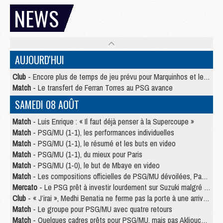
NEWS
AUJOURD'HUI
Club
- Encore plus de temps de jeu prévu pour Marquinhos et les Portugais en Supercoupe
Match
- Le transfert de Ferran Torres au PSG avance
SAMEDI 08 AOÛT
Match
- Luis Enrique : « Il faut déjà penser à la Supercoupe »
Match
- PSG/MU (1-1), les performances individuelles
Match
- PSG/MU (1-1), le résumé et les buts en video
Match
- PSG/MU (1-1), du mieux pour Paris
Match
- PSG/MU (1-0), le but de Mbaye en video
Match
- Les compositions officielles de PSG/MU dévoilées, Pacho titulaire
Mercato
- Le PSG prêt à investir lourdement sur Suzuki malgré Safonov et Chevalier
Club
- « J’irai », Medhi Benatia ne ferme pas la porte à une arrivée au PSG
Match
- Le groupe pour PSG/MU avec quatre retours
Match
- Quelques cadres prêts pour PSG/MU, mais pas Akliouche ?