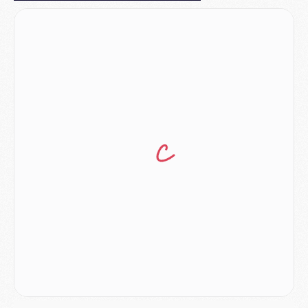
Mercato
- Ferran Torres aurait enfin tranché entre le PSG et le Barça
Match
- Rafel Pol « touché » par l'hommage reçu avant Majorque/PSG
Match
- Majorque/PSG (3-0), les performances individuelles
Match
- Luis Enrique : « On attend le retour de nos internationaux »
MERCREDI 05 AOÛT
Match
- Majorque/PSG (3-0), le résumé et les buts en video
Match
- Majorque/PSG (3-0), reprise compliquée pour Paris
Match
- Les compositions officielles de Majorque/PSG avec Kvara et de nombreux jeunes
Club
- Casquettes, maillots de bain, padel, le PSG lance sa collection été
Match
- Un des nouveaux maillots pour Majorque/PSG
Mercato
- Le PSG prépare une nouvelle offre pour Suzuki
Mercato
- Le transfert de Ferran Torres au PSG réglé avant le 12 août ?
Match
- Le groupe pour Majorque/PSG avec 11 absents
Mercato
- Le PSG officialise un quatrième prêt
Mercato
- Liverpool ne veut pas que Barcola au PSG
Match
- Majorque/PSG, quelle compo pour le premier match de la saison 2026/27 ?
MARDI 04 AOÛT
Europe
- Les chapeaux provisoires de la Ligue des champions 2026/27