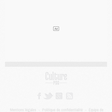
Podcast
- Podcast CulturePSG : Akliouche présenté par un fan de Monaco
Club
- Le PSG dévoile sa première collection d'entraînement pour 2026/2027
Discipline
- Un arbitre inattendu, mais porte-bonheur pour Lens/PSG
Match
- Majorque/PSG, sur quelle chaine et à quelle heure regarder le match ?
Mercato
- Le plan du PSG pour Suzuki et Chevalier se précise
Mercato
- L'Ajax refuse la première offre du PSG pour Godts
Mercato
- Le PSG veut accélérer, Ferran Torres temporise
Mercato
- Liverpool encore très loin du compte pour Barcola
LUNDI 03 AOÛT
Match
- Podcast CulturePSG : Mercato (Godts, Suzuki, Akliouche, Barcola, etc)
Mercato
- L'Ajax attend bien plus de 45M pour Mika Godts
Club
- Quatre retours importants dans le groupe du PSG, et un plus discret
Mercato
- Ayari file en Ligue 2
Club
- Le PSG s'associe avec un géant de la tech
Mercato
- Vu d'Italie, le transfert de Suzuki au PSG est bien engagé
Mercato
- Ferran Torres ne serait pas à vendre, mais...
Europe
- Gros coup dur pour Aston Villa avant de croiser le PSG
DIMANCHE 02 AOÛT
Mentions légales
-
Politique de confidentialité
-
Équipe de