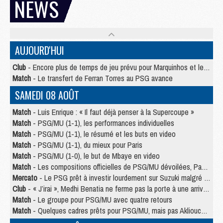
NEWS
AUJOURD'HUI
Club
- Encore plus de temps de jeu prévu pour Marquinhos et les Portugais en Supercoupe
Match
- Le transfert de Ferran Torres au PSG avance
SAMEDI 08 AOÛT
Match
- Luis Enrique : « Il faut déjà penser à la Supercoupe »
Match
- PSG/MU (1-1), les performances individuelles
Match
- PSG/MU (1-1), le résumé et les buts en video
Match
- PSG/MU (1-1), du mieux pour Paris
Match
- PSG/MU (1-0), le but de Mbaye en video
Match
- Les compositions officielles de PSG/MU dévoilées, Pacho titulaire
Mercato
- Le PSG prêt à investir lourdement sur Suzuki malgré Safonov et Chevalier
Club
- « J’irai », Medhi Benatia ne ferme pas la porte à une arrivée au PSG
Match
- Le groupe pour PSG/MU avec quatre retours
Match
- Quelques cadres prêts pour PSG/MU, mais pas Akliouche ?