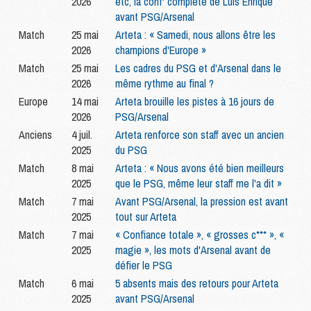
2026
etc, la conf' complète de Luis Enrique
avant PSG/Arsenal
Match
25 mai
Arteta : « Samedi, nous allons être les
2026
champions d'Europe »
Match
25 mai
Les cadres du PSG et d'Arsenal dans le
2026
même rythme au final ?
Europe
14 mai
Arteta brouille les pistes à 16 jours de
2026
PSG/Arsenal
Anciens
4 juil.
Arteta renforce son staff avec un ancien
2025
du PSG
Match
8 mai
Arteta : « Nous avons été bien meilleurs
2025
que le PSG, même leur staff me l'a dit »
Match
7 mai
Avant PSG/Arsenal, la pression est avant
2025
tout sur Arteta
Match
7 mai
« Confiance totale », « grosses c*** », «
2025
magie », les mots d'Arsenal avant de
défier le PSG
Match
6 mai
5 absents mais des retours pour Arteta
2025
avant PSG/Arsenal