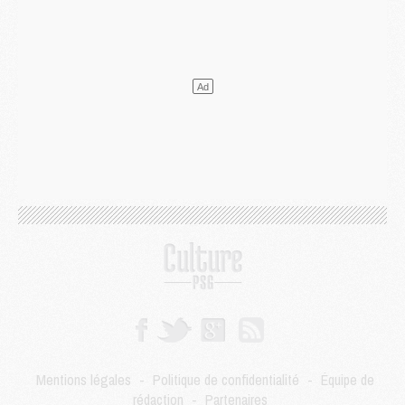
Club
- Le PSG dévoile sa première collection d'entraînement pour 2026/2027
Discipline
- Un arbitre inattendu, mais porte-bonheur pour Lens/PSG
Match
- Majorque/PSG, sur quelle chaine et à quelle heure regarder le match ?
Mercato
- Le plan du PSG pour Suzuki et Chevalier se précise
Mercato
- L'Ajax refuse la première offre du PSG pour Godts
Mercato
- Le PSG veut accélérer, Ferran Torres temporise
Mercato
- Liverpool encore très loin du compte pour Barcola
LUNDI 03 AOÛT
Match
- Podcast CulturePSG : Mercato (Godts, Suzuki, Akliouche, Barcola, etc)
Mercato
- L'Ajax attend bien plus de 45M pour Mika Godts
Club
- Quatre retours importants dans le groupe du PSG, et un plus discret
Mercato
- Ayari file en Ligue 2
Club
- Le PSG s'associe avec un géant de la tech
Mercato
- Vu d'Italie, le transfert de Suzuki au PSG est bien engagé
Mercato
- Ferran Torres ne serait pas à vendre, mais...
Europe
- Gros coup dur pour Aston Villa avant de croiser le PSG
DIMANCHE 02 AOÛT
Mentions légales
-
Politique de confidentialité
-
Équipe de
Mercato
- Le transfert de Kolo Muani à la Juventus est officiel
rédaction
-
Partenaires