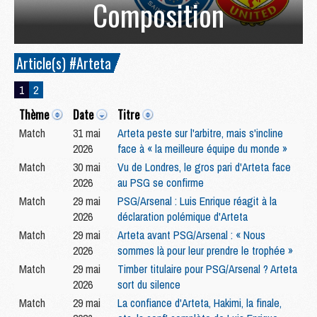
Composition
Article(s) #Arteta
1
2
Thème
Date
Titre
Match
31 mai
Arteta peste sur l'arbitre, mais s'incline
2026
face à « la meilleure équipe du monde »
Match
30 mai
Vu de Londres, le gros pari d'Arteta face
2026
au PSG se confirme
Match
29 mai
PSG/Arsenal : Luis Enrique réagit à la
2026
déclaration polémique d'Arteta
Match
29 mai
Arteta avant PSG/Arsenal : « Nous
2026
sommes là pour leur prendre le trophée »
Match
29 mai
Timber titulaire pour PSG/Arsenal ? Arteta
2026
sort du silence
Match
29 mai
La confiance d'Arteta, Hakimi, la finale,