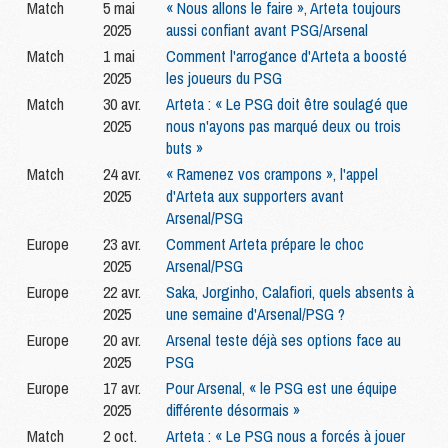
Match
5 mai
« Nous allons le faire », Arteta toujours
2025
aussi confiant avant PSG/Arsenal
Match
1 mai
Comment l'arrogance d'Arteta a boosté
2025
les joueurs du PSG
Match
30 avr.
Arteta : « Le PSG doit être soulagé que
2025
nous n'ayons pas marqué deux ou trois
buts »
Match
24 avr.
« Ramenez vos crampons », l'appel
2025
d'Arteta aux supporters avant
Arsenal/PSG
Europe
23 avr.
Comment Arteta prépare le choc
2025
Arsenal/PSG
Europe
22 avr.
Saka, Jorginho, Calafiori, quels absents à
2025
une semaine d'Arsenal/PSG ?
Europe
20 avr.
Arsenal teste déjà ses options face au
2025
PSG
Europe
17 avr.
Pour Arsenal, « le PSG est une équipe
2025
différente désormais »
Match
2 oct.
Arteta : « Le PSG nous a forcés à jouer