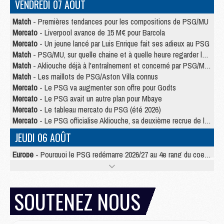
VENDREDI 07 AOÛT
Match
- Premières tendances pour les compositions de PSG/MU
Mercato
- Liverpool avance de 15 M€ pour Barcola
Mercato
- Un jeune lancé par Luis Enrique fait ses adieux au PSG
Match
- PSG/MU, sur quelle chaine et à quelle heure regarder le match ?
Match
- Akliouche déjà à l'entraînement et concerné par PSG/MU ?
Match
- Les maillots de PSG/Aston Villa connus
Mercato
- Le PSG va augmenter son offre pour Godts
Mercato
- Le PSG avait un autre plan pour Mbaye
Mercato
- Le tableau mercato du PSG (été 2026)
Mercato
- Le PSG officialise Akliouche, sa deuxième recrue de l’été
JEUDI 06 AOÛT
Europe
- Pourquoi le PSG redémarre 2026/27 au 4e rang du coefficient UEFA
Mercato
- Contrat de 7 ans et transfert record pour Diomandé loin du PSG
Club
- Du repos supplémentaire pour Hakimi
Match
- Aston Villa privé de sa recrue record face au PSG
SOUTENEZ NOUS
Match
- Ndjantou après Majorque/PSG : « Je ne me mets pas de plafond »
Mercato
- La deuxième recrue du PSG arrive
Mercato
- Ferran Torres aurait enfin tranché entre le PSG et le Barça