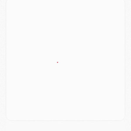
Match
- Rafel Pol « touché » par l'hommage reçu avant Majorque/PSG
Match
- Majorque/PSG (3-0), les performances individuelles
Match
- Luis Enrique : « On attend le retour de nos internationaux »
MERCREDI 05 AOÛT
Match
- Majorque/PSG (3-0), le résumé et les buts en video
Match
- Majorque/PSG (3-0), reprise compliquée pour Paris
Match
- Les compositions officielles de Majorque/PSG avec Kvara et de nombreux jeunes
Club
- Casquettes, maillots de bain, padel, le PSG lance sa collection été
Match
- Un des nouveaux maillots pour Majorque/PSG
Mercato
- Le PSG prépare une nouvelle offre pour Suzuki
Mercato
- Le transfert de Ferran Torres au PSG réglé avant le 12 août ?
Match
- Le groupe pour Majorque/PSG avec 11 absents
Mercato
- Le PSG officialise un quatrième prêt
Mercato
- Liverpool ne veut pas que Barcola au PSG
Match
- Majorque/PSG, quelle compo pour le premier match de la saison 2026/27 ?
MARDI 04 AOÛT
Europe
- Les chapeaux provisoires de la Ligue des champions 2026/27
Podcast
- Podcast CulturePSG : Akliouche présenté par un fan de Monaco