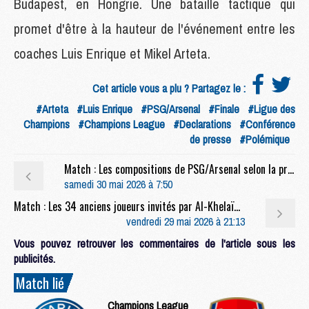
Budapest, en Hongrie. Une bataille tactique qui
promet d'être à la hauteur de l'événement entre les
coaches Luis Enrique et Mikel Arteta.
Cet article vous a plu ? Partagez le :
#Arteta
#Luis Enrique
#PSG/Arsenal
#Finale
#Ligue des
Champions
#Champions League
#Declarations
#Conférence
de presse
#Polémique
Match : Les compositions de PSG/Arsenal selon la presse
samedi 30 mai 2026 à 7:50
Match : Les 34 anciens joueurs invités par Al-Khelaïfi pour PSG/Arsenal
vendredi 29 mai 2026 à 21:13
Vous pouvez retrouver les commentaires de l'article sous les
publicités.
Match lié
Champions League