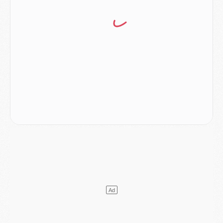
Club
- Du repos supplémentaire pour Hakimi
Match
- Aston Villa privé de sa recrue record face au PSG
Match
- Ndjantou après Majorque/PSG : « Je ne me mets pas de plafond »
Mercato
- La deuxième recrue du PSG arrive
Mercato
- Ferran Torres aurait enfin tranché entre le PSG et le Barça
Match
- Rafel Pol « touché » par l'hommage reçu avant Majorque/PSG
Match
- Majorque/PSG (3-0), les performances individuelles
Match
- Luis Enrique : « On attend le retour de nos internationaux »
MERCREDI 05 AOÛT
Match
- Majorque/PSG (3-0), le résumé et les buts en video
Match
- Majorque/PSG (3-0), reprise compliquée pour Paris
Match
- Les compositions officielles de Majorque/PSG avec Kvara et de nombreux jeunes
Club
- Casquettes, maillots de bain, padel, le PSG lance sa collection été
Match
- Un des nouveaux maillots pour Majorque/PSG
Mercato
- Le PSG prépare une nouvelle offre pour Suzuki
Mercato
- Le transfert de Ferran Torres au PSG réglé avant le 12 août ?
Match
- Le groupe pour Majorque/PSG avec 11 absents
Mercato
- Le PSG officialise un quatrième prêt
Mercato
- Liverpool ne veut pas que Barcola au PSG