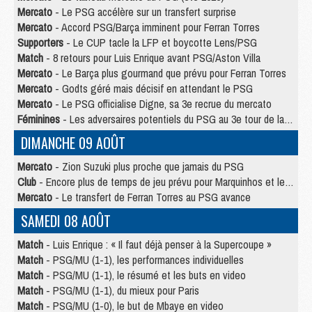
Mercato
- Le PSG accélère sur un transfert surprise
Mercato
- Accord PSG/Barça imminent pour Ferran Torres
Supporters
- Le CUP tacle la LFP et boycotte Lens/PSG
Match
- 8 retours pour Luis Enrique avant PSG/Aston Villa
Mercato
- Le Barça plus gourmand que prévu pour Ferran Torres
Mercato
- Godts géré mais décisif en attendant le PSG
Mercato
- Le PSG officialise Digne, sa 3e recrue du mercato
Féminines
- Les adversaires potentiels du PSG au 3e tour de la Ligue des Champions féminine
DIMANCHE 09 AOÛT
Mercato
- Zion Suzuki plus proche que jamais du PSG
Club
- Encore plus de temps de jeu prévu pour Marquinhos et les Portugais en Supercoupe
Mercato
- Le transfert de Ferran Torres au PSG avance
SAMEDI 08 AOÛT
Match
- Luis Enrique : « Il faut déjà penser à la Supercoupe »
Match
- PSG/MU (1-1), les performances individuelles
Match
- PSG/MU (1-1), le résumé et les buts en video
Match
- PSG/MU (1-1), du mieux pour Paris
Match
- PSG/MU (1-0), le but de Mbaye en video