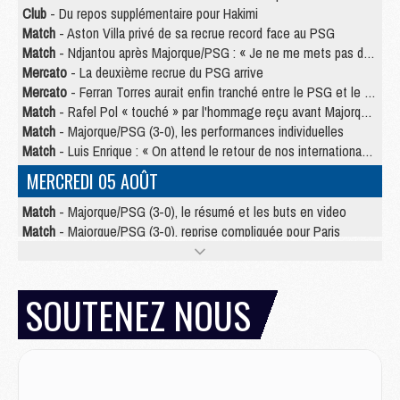
Club
- Du repos supplémentaire pour Hakimi
Match
- Aston Villa privé de sa recrue record face au PSG
Match
- Ndjantou après Majorque/PSG : « Je ne me mets pas de plafond »
Mercato
- La deuxième recrue du PSG arrive
Mercato
- Ferran Torres aurait enfin tranché entre le PSG et le Barça
Match
- Rafel Pol « touché » par l'hommage reçu avant Majorque/PSG
Match
- Majorque/PSG (3-0), les performances individuelles
Match
- Luis Enrique : « On attend le retour de nos internationaux »
MERCREDI 05 AOÛT
Match
- Majorque/PSG (3-0), le résumé et les buts en video
Match
- Majorque/PSG (3-0), reprise compliquée pour Paris
Match
- Les compositions officielles de Majorque/PSG avec Kvara et de nombreux jeunes
Club
- Casquettes, maillots de bain, padel, le PSG lance sa collection été
Match
- Un des nouveaux maillots pour Majorque/PSG
SOUTENEZ NOUS
Mercato
- Le PSG prépare une nouvelle offre pour Suzuki
Mercato
- Le transfert de Ferran Torres au PSG réglé avant le 12 août ?
Match
- Le groupe pour Majorque/PSG avec 11 absents
Mercato
- Le PSG officialise un quatrième prêt
Mercato
- Liverpool ne veut pas que Barcola au PSG