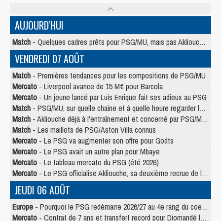
AUJOURD'HUI
Match
- Quelques cadres prêts pour PSG/MU, mais pas Akliouche ?
VENDREDI 07 AOÛT
Match
- Premières tendances pour les compositions de PSG/MU
Mercato
- Liverpool avance de 15 M€ pour Barcola
Mercato
- Un jeune lancé par Luis Enrique fait ses adieux au PSG
Match
- PSG/MU, sur quelle chaine et à quelle heure regarder le match ?
Match
- Akliouche déjà à l'entraînement et concerné par PSG/MU ?
Match
- Les maillots de PSG/Aston Villa connus
Mercato
- Le PSG va augmenter son offre pour Godts
Mercato
- Le PSG avait un autre plan pour Mbaye
Mercato
- Le tableau mercato du PSG (été 2026)
Mercato
- Le PSG officialise Akliouche, sa deuxième recrue de l’été
JEUDI 06 AOÛT
Europe
- Pourquoi le PSG redémarre 2026/27 au 4e rang du coefficient UEFA
Mercato
- Contrat de 7 ans et transfert record pour Diomandé loin du PSG