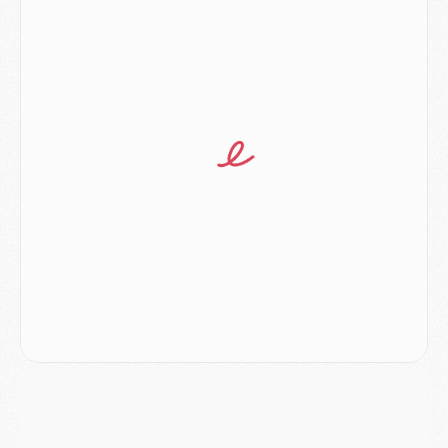
Match
- Majorque/PSG, quelle compo pour le premier match de la saison 2026/27 ?
MARDI 04 AOÛT
Europe
- Les chapeaux provisoires de la Ligue des champions 2026/27
Podcast
- Podcast CulturePSG : Akliouche présenté par un fan de Monaco
Club
- Le PSG dévoile sa première collection d'entraînement pour 2026/2027
Discipline
- Un arbitre inattendu, mais porte-bonheur pour Lens/PSG
Match
- Majorque/PSG, sur quelle chaine et à quelle heure regarder le match ?
Mercato
- Le plan du PSG pour Suzuki et Chevalier se précise
Mercato
- L'Ajax refuse la première offre du PSG pour Godts
Mercato
- Le PSG veut accélérer, Ferran Torres temporise
Mercato
- Liverpool encore très loin du compte pour Barcola
LUNDI 03 AOÛT
Match
- Podcast CulturePSG : Mercato (Godts, Suzuki, Akliouche, Barcola, etc)
Mercato
- L'Ajax attend bien plus de 45M pour Mika Godts
Club
- Quatre retours importants dans le groupe du PSG, et un plus discret
Mercato
- Ayari file en Ligue 2
Club
- Le PSG s'associe avec un géant de la tech
Mercato
- Vu d'Italie, le transfert de Suzuki au PSG est bien engagé