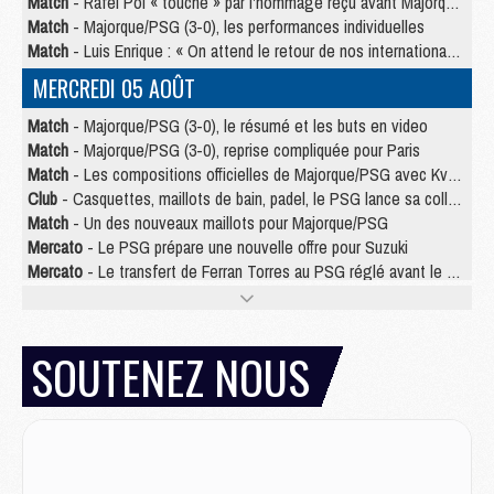
Match
- Rafel Pol « touché » par l'hommage reçu avant Majorque/PSG
Match
- Majorque/PSG (3-0), les performances individuelles
Match
- Luis Enrique : « On attend le retour de nos internationaux »
MERCREDI 05 AOÛT
Match
- Majorque/PSG (3-0), le résumé et les buts en video
Match
- Majorque/PSG (3-0), reprise compliquée pour Paris
Match
- Les compositions officielles de Majorque/PSG avec Kvara et de nombreux jeunes
Club
- Casquettes, maillots de bain, padel, le PSG lance sa collection été
Match
- Un des nouveaux maillots pour Majorque/PSG
Mercato
- Le PSG prépare une nouvelle offre pour Suzuki
Mercato
- Le transfert de Ferran Torres au PSG réglé avant le 12 août ?
Match
- Le groupe pour Majorque/PSG avec 11 absents
Mercato
- Le PSG officialise un quatrième prêt
Mercato
- Liverpool ne veut pas que Barcola au PSG
SOUTENEZ NOUS
Match
- Majorque/PSG, quelle compo pour le premier match de la saison 2026/27 ?
MARDI 04 AOÛT
Europe
- Les chapeaux provisoires de la Ligue des champions 2026/27
Podcast
- Podcast CulturePSG : Akliouche présenté par un fan de Monaco
Club
- Le PSG dévoile sa première collection d'entraînement pour 2026/2027