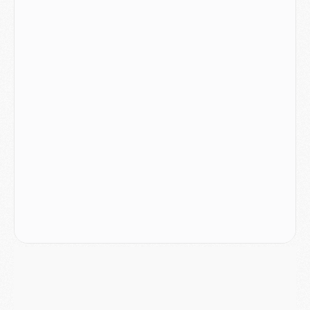
Discipline
- Un arbitre inattendu, mais porte-bonheur pour Lens/PSG
Match
- Majorque/PSG, sur quelle chaine et à quelle heure regarder le match ?
Mercato
- Le plan du PSG pour Suzuki et Chevalier se précise
Mercato
- L'Ajax refuse la première offre du PSG pour Godts
Mercato
- Le PSG veut accélérer, Ferran Torres temporise
Mercato
- Liverpool encore très loin du compte pour Barcola
LUNDI 03 AOÛT
Match
- Podcast CulturePSG : Mercato (Godts, Suzuki, Akliouche, Barcola, etc)
Mercato
- L'Ajax attend bien plus de 45M pour Mika Godts
Club
- Quatre retours importants dans le groupe du PSG, et un plus discret
Mercato
- Ayari file en Ligue 2
Club
- Le PSG s'associe avec un géant de la tech
Mercato
- Vu d'Italie, le transfert de Suzuki au PSG est bien engagé
Mercato
- Ferran Torres ne serait pas à vendre, mais...
Europe
- Gros coup dur pour Aston Villa avant de croiser le PSG
DIMANCHE 02 AOÛT
Mercato
- Le transfert de Kolo Muani à la Juventus est officiel
Mercato
- [MAJ] Le PSG a fait une grosse offre à Parme pour Suzuki