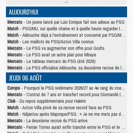
AUJOURD'HUI
Mercato
- Un jeune lancé par Luis Enrique fait ses adieux au PSG
Match
- PSG/MU, sur quelle chaine et à quelle heure regarder le match ?
Match
- Akliouche déjà à l'entraînement et concerné par PSG/MU ?
Match
- Les maillots de PSG/Aston Villa connus
Mercato
- Le PSG va augmenter son offre pour Godts
Mercato
- Le PSG avait un autre plan pour Mbaye
Mercato
- Le tableau mercato du PSG (été 2026)
Mercato
- Le PSG officialise Akliouche, sa deuxième recrue de l’été
JEUDI 06 AOÛT
Europe
- Pourquoi le PSG redémarre 2026/27 au 4e rang du coefficient UEFA
Mercato
- Contrat de 7 ans et transfert record pour Diomandé loin du PSG
Club
- Du repos supplémentaire pour Hakimi
Match
- Aston Villa privé de sa recrue record face au PSG
Match
- Ndjantou après Majorque/PSG : « Je ne me mets pas de plafond »
Mercato
- La deuxième recrue du PSG arrive
Mercato
- Ferran Torres aurait enfin tranché entre le PSG et le Barça