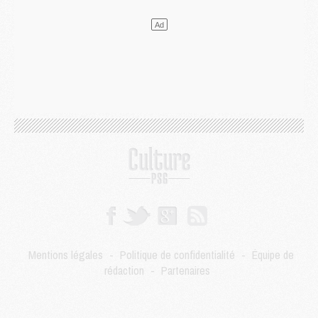
Mercato
- Le PSG a envoyé une première offre pour Mika Godts
Club
- Après Pacho, d'autres retours en vue
Mercato
- Changement de dernière minute pour Kolo Muani
SAMEDI 01 AOÛT
Mercato
- L'agent de Mika Godts confirme un accord avec le PSG
Club
- Quels numéros de maillot pour Akliouche et Digne au PSG ?
Match
- Un hommage prévu lors de Brest/PSG
Mercato
- Le PSG et le Barça ont rendez-vous pour Ferran Torres
Mercato
- Guéla Doué dans les listes du PSG
Mercato
- Le transfert de Mika Godts au PSG en bonne voie
VENDREDI 31 JUILLET
Match
- Un diffuseur annoncé pour les deux premiers matchs amicaux du PSG
Mercato
- Le transfert d'Akliouche au PSG bouclé, le montant se précise
Club
- Un retour majeur dans le groupe du PSG
Mentions légales
-
Politique de confidentialité
-
Équipe de
Club
- [MAJ] Ndjantou et deux jeunes du PSG annoncés dans un tournoi U21
rédaction
-
Partenaires
Mercato
- L'étonnante piste Suzuki confirmée et onéreuse
JEUDI 30 JUILLET