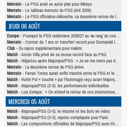
Mercato
- Le PSG avait un autre plan pour Mbaye
Mercato
- Le tableau mercato du PSG (été 2026)
Mercato
- Le PSG officialise Akliouche, sa deuxième recrue de l’été
JEUDI 06 AOÛT
Europe
- Pourquoi le PSG redémarre 2026/27 au 4e rang du coefficient UEFA
Mercato
- Contrat de 7 ans et transfert record pour Diomandé loin du PSG
Club
- Du repos supplémentaire pour Hakimi
Match
- Aston Villa privé de sa recrue record face au PSG
Match
- Ndjantou après Majorque/PSG : « Je ne me mets pas de plafond »
Mercato
- La deuxième recrue du PSG arrive
Mercato
- Ferran Torres aurait enfin tranché entre le PSG et le Barça
Match
- Rafel Pol « touché » par l'hommage reçu avant Majorque/PSG
Match
- Majorque/PSG (3-0), les performances individuelles
Match
- Luis Enrique : « On attend le retour de nos internationaux »
MERCREDI 05 AOÛT
Match
- Majorque/PSG (3-0), le résumé et les buts en video
Match
- Majorque/PSG (3-0), reprise compliquée pour Paris
Match
- Les compositions officielles de Majorque/PSG avec Kvara et de nombreux jeunes