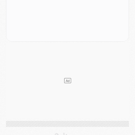
Match
- Podcast CulturePSG : Mercato (Godts, Suzuki, Akliouche, Barcola, etc)
Mercato
- L'Ajax attend bien plus de 45M pour Mika Godts
Club
- Quatre retours importants dans le groupe du PSG, et un plus discret
Mercato
- Ayari file en Ligue 2
Club
- Le PSG s'associe avec un géant de la tech
Mercato
- Vu d'Italie, le transfert de Suzuki au PSG est bien engagé
Mercato
- Ferran Torres ne serait pas à vendre, mais...
Europe
- Gros coup dur pour Aston Villa avant de croiser le PSG
DIMANCHE 02 AOÛT
Mercato
- Le transfert de Kolo Muani à la Juventus est officiel
Mercato
- [MAJ] Le PSG a fait une grosse offre à Parme pour Suzuki
Mercato
- Le PSG a envoyé une première offre pour Mika Godts
Club
- Après Pacho, d'autres retours en vue
Mercato
- Changement de dernière minute pour Kolo Muani
SAMEDI 01 AOÛT
Mercato
- L'agent de Mika Godts confirme un accord avec le PSG
Club
- Quels numéros de maillot pour Akliouche et Digne au PSG ?