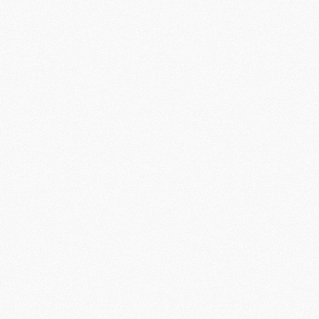
M
M
M
M
M
M
M
M
M
M
C
M
M
F
C
M