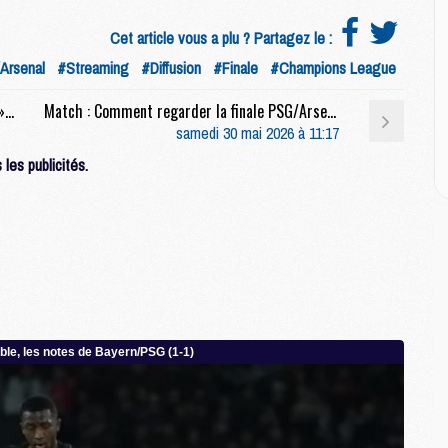
M
M
Cet article vous a plu ? Partagez le :
Arsenal
#Streaming
#Diffusion
#Finale
#Champions League
M
Match : « Rêver plus haut », « Made in Spain », les gros titres de la presse avant PSG/Arsenal
Match : Comment regarder la finale PSG/Arsenal à l'étranger
M
samedi 30 mai 2026 à 11:17
C
M
les publicités.
C
M
M
E
M
M
M
C
M