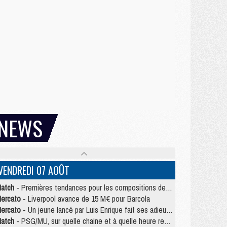
NEWS
VENDREDI 07 AOÛT
atch
- Premières tendances pour les compositions de PSG/MU
ercato
- Liverpool avance de 15 M€ pour Barcola
ercato
- Un jeune lancé par Luis Enrique fait ses adieux au PSG
atch
- PSG/MU, sur quelle chaine et à quelle heure regarder le match ?