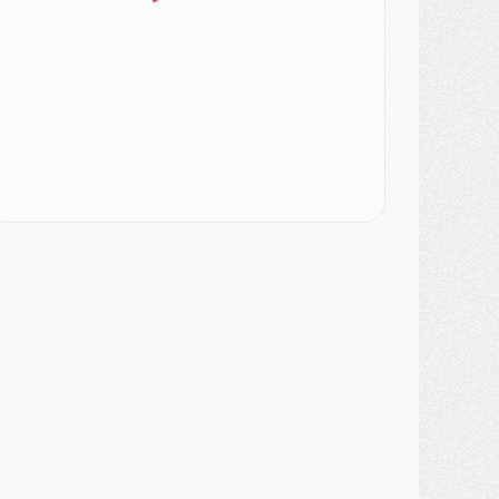
ercato
- Le PSG veut accélérer, Ferran Torres temporise
ercato
- Liverpool encore très loin du compte pour Barcola
LUNDI 03 AOÛT
atch
- Podcast CulturePSG : Mercato (Godts, Suzuki, Akliouche, Barcola, etc)
ercato
- L'Ajax attend bien plus de 45M pour Mika Godts
lub
- Quatre retours importants dans le groupe du PSG, et un plus discret
ercato
- Ayari file en Ligue 2
lub
- Le PSG s'associe avec un géant de la tech
ercato
- Vu d'Italie, le transfert de Suzuki au PSG est bien engagé
ercato
- Ferran Torres ne serait pas à vendre, mais...
urope
- Gros coup dur pour Aston Villa avant de croiser le PSG
DIMANCHE 02 AOÛT
ercato
- Le transfert de Kolo Muani à la Juventus est officiel
ercato
- [MAJ] Le PSG a fait une grosse offre à Parme pour Suzuki
ercato
- Le PSG a envoyé une première offre pour Mika Godts
lub
- Après Pacho, d'autres retours en vue
ercato
- Changement de dernière minute pour Kolo Muani
SAMEDI 01 AOÛT