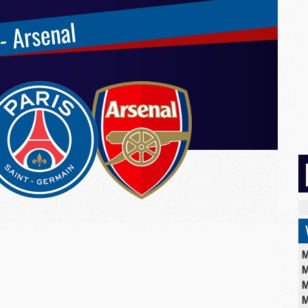
M
M
M
M