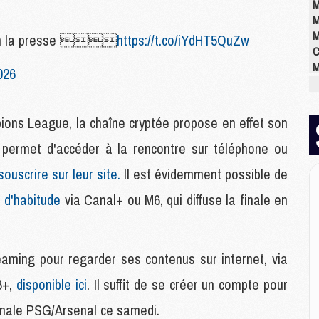
M
M
M
lon la presse 
https://t.co/iYdHT5QuZw
C
M
026
M
M
M
pions League, la chaîne cryptée propose en effet son
M
M
 permet d'accéder à la rencontre sur téléphone ou
M
 souscrire sur leur site.
Il est évidemment possible de
 d'habitude
via Canal+ ou M6, qui diffuse la finale en
E
P
C
D
eaming pour regarder ses contenus sur internet, via
M
M6+,
disponible ici
. Il suffit de se créer un compte pour
M
M
 finale PSG/Arsenal ce samedi.