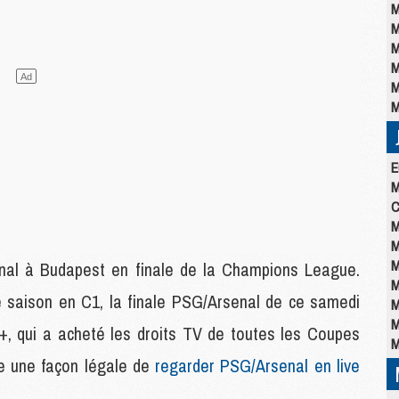
M
M
M
M
M
M
E
M
C
M
M
M
nal à Budapest en finale de la Champions League.
M
saison en C1, la finale PSG/Arsenal de ce samedi
M
M
+, qui a acheté les droits TV de toutes les Coupes
M
ste une façon légale de
regarder PSG/Arsenal en live