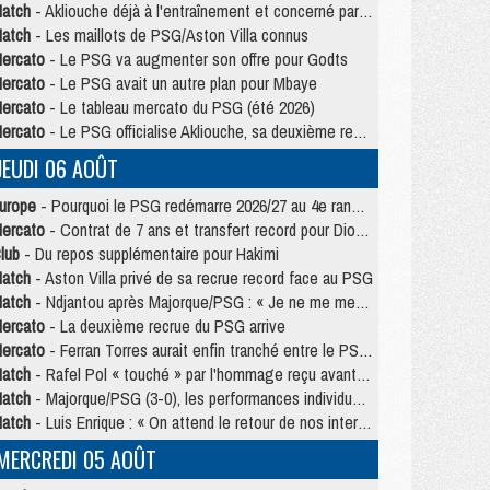
atch
- Akliouche déjà à l'entraînement et concerné par PSG/MU ?
atch
- Les maillots de PSG/Aston Villa connus
ercato
- Le PSG va augmenter son offre pour Godts
ercato
- Le PSG avait un autre plan pour Mbaye
ercato
- Le tableau mercato du PSG (été 2026)
ercato
- Le PSG officialise Akliouche, sa deuxième recrue de l’été
JEUDI 06 AOÛT
urope
- Pourquoi le PSG redémarre 2026/27 au 4e rang du coefficient UEFA
ercato
- Contrat de 7 ans et transfert record pour Diomandé loin du PSG
lub
- Du repos supplémentaire pour Hakimi
atch
- Aston Villa privé de sa recrue record face au PSG
atch
- Ndjantou après Majorque/PSG : « Je ne me mets pas de plafond »
ercato
- La deuxième recrue du PSG arrive
ercato
- Ferran Torres aurait enfin tranché entre le PSG et le Barça
atch
- Rafel Pol « touché » par l'hommage reçu avant Majorque/PSG
atch
- Majorque/PSG (3-0), les performances individuelles
atch
- Luis Enrique : « On attend le retour de nos internationaux »
MERCREDI 05 AOÛT