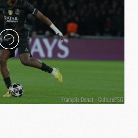
M
C
M
M
M
M
M
M
C
C
M
S
M
C
M
C