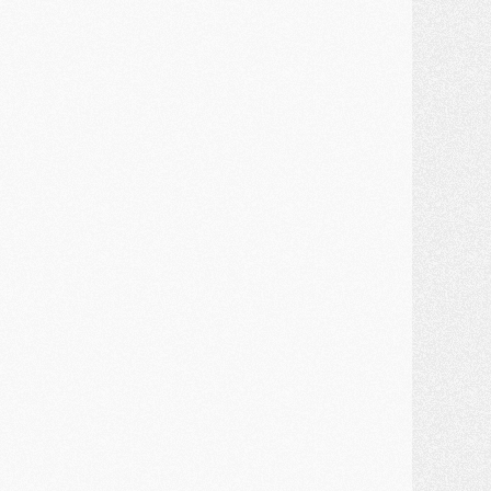
ercato
- Kroupi retiré du mercato
ercato
- Enfin une avancée dans le transfert d'Akliouche
MERCREDI 29 JUILLET
ercato
- Ferran Torres priorité du PSG, mais ouvert à tout
ercato
- Première offre de Liverpool en approche pour Barcola
ercato
- Le montant du transfert de Kolo Muani se précise, la formule aussi
ercato
- Kolo Muani attendu en Italie, son transfert débloqué
ercato
- Monaco a encore repoussé une offre du PSG pour Akliouche
ercato
- Liverpool presque d'accord avec Barcola, le PSG pas du tout
ercato
- Moment décisif pour le transfert de Kolo Muani
MARDI 28 JUILLET
ercato
- Des intermédiaires ont tenté de relancer Diomande au PSG
lub
- Au moins neuf jeunes conviés à l'entraînement des pros
ercato
- Une partie du communiqué du PSG sur Diomande expliquée
ercato
- Barcola futur plus gros transfert de l'été ?
ormation
- Retour sur la saison des U17 du PSG en 7 chiffres clés
lub
- Le PSG connaît ses premiers matches de septembre
ercato
- Un troisième prêt bouclé par le PSG