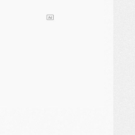
ercato
- L'agent de Mika Godts confirme un accord avec le PSG
lub
- Quels numéros de maillot pour Akliouche et Digne au PSG ?
atch
- Un hommage prévu lors de Brest/PSG
ercato
- Le PSG et le Barça ont rendez-vous pour Ferran Torres
ercato
- Guéla Doué dans les listes du PSG
ercato
- Le transfert de Mika Godts au PSG en bonne voie
VENDREDI 31 JUILLET
atch
- Un diffuseur annoncé pour les deux premiers matchs amicaux du PSG
ercato
- Le transfert d'Akliouche au PSG bouclé, le montant se précise
lub
- Un retour majeur dans le groupe du PSG
lub
- [MAJ] Ndjantou et deux jeunes du PSG annoncés dans un tournoi U21
ercato
- L'étonnante piste Suzuki confirmée et onéreuse
JEUDI 30 JUILLET
élections
- Ancelotti fait le ménage au Brésil mais veut garder Marquinhos
ercato
- Le statu quo du milieu du PSG se précise
lub
- Le PSG plutôt que la FIFA pour Al-Khelaïfi, poussé par l'UEFA ?
ercato
- Le PSG presserait Ferran Torres de se décider, deux pistes de secours
lub
- Déguisements, shopping, double scouting, Luis Campos dévoile ses méthodes