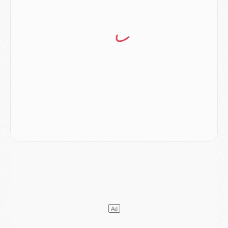
Mercato
- Le PSG prépare une nouvelle offre pour Suzuki
Mercato
- Le transfert de Ferran Torres au PSG réglé avant le 12 août ?
Match
- Le groupe pour Majorque/PSG avec 11 absents
Mercato
- Le PSG officialise un quatrième prêt
Mercato
- Liverpool ne veut pas que Barcola au PSG
Match
- Majorque/PSG, quelle compo pour le premier match de la saison 2026/27 ?
MARDI 04 AOÛT
Europe
- Les chapeaux provisoires de la Ligue des champions 2026/27
Podcast
- Podcast CulturePSG : Akliouche présenté par un fan de Monaco
Club
- Le PSG dévoile sa première collection d'entraînement pour 2026/2027
Discipline
- Un arbitre inattendu, mais porte-bonheur pour Lens/PSG
Match
- Majorque/PSG, sur quelle chaine et à quelle heure regarder le match ?
Mercato
- Le plan du PSG pour Suzuki et Chevalier se précise
Mercato
- L'Ajax refuse la première offre du PSG pour Godts
Mercato
- Le PSG veut accélérer, Ferran Torres temporise
Mercato
- Liverpool encore très loin du compte pour Barcola
LUNDI 03 AOÛT
Match
- Podcast CulturePSG : Mercato (Godts, Suzuki, Akliouche, Barcola, etc)