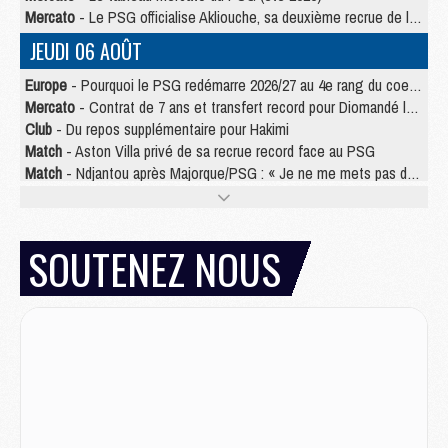
Mercato
- Le PSG officialise Akliouche, sa deuxième recrue de l’été
JEUDI 06 AOÛT
Europe
- Pourquoi le PSG redémarre 2026/27 au 4e rang du coefficient UEFA
Mercato
- Contrat de 7 ans et transfert record pour Diomandé loin du PSG
Club
- Du repos supplémentaire pour Hakimi
Match
- Aston Villa privé de sa recrue record face au PSG
Match
- Ndjantou après Majorque/PSG : « Je ne me mets pas de plafond »
Mercato
- La deuxième recrue du PSG arrive
Mercato
- Ferran Torres aurait enfin tranché entre le PSG et le Barça
Match
- Rafel Pol « touché » par l'hommage reçu avant Majorque/PSG
SOUTENEZ NOUS
Match
- Majorque/PSG (3-0), les performances individuelles
Match
- Luis Enrique : « On attend le retour de nos internationaux »
MERCREDI 05 AOÛT
Match
- Majorque/PSG (3-0), le résumé et les buts en video
Match
- Majorque/PSG (3-0), reprise compliquée pour Paris
Match
- Les compositions officielles de Majorque/PSG avec Kvara et de nombreux jeunes
Club
- Casquettes, maillots de bain, padel, le PSG lance sa collection été
Match
- Un des nouveaux maillots pour Majorque/PSG