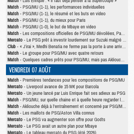
Match
- Luis Enrique : « Il faut déjà penser à la Supercoupe »
Match
- PSG/MU (1-1), les performances individuelles
Match
- PSG/MU (1-1), le résumé et les buts en video
Match
- PSG/MU (1-1), du mieux pour Paris
Match
- PSG/MU (1-0), le but de Mbaye en video
Match
- Les compositions officielles de PSG/MU dévoilées, Pacho titulaire
Mercato
- Le PSG prêt à investir lourdement sur Suzuki malgré Safonov et Chevalier
Club
- « J’irai », Medhi Benatia ne ferme pas la porte à une arrivée au PSG
Match
- Le groupe pour PSG/MU avec quatre retours
Match
- Quelques cadres prêts pour PSG/MU, mais pas Akliouche ?
VENDREDI 07 AOÛT
Match
- Premières tendances pour les compositions de PSG/MU
Mercato
- Liverpool avance de 15 M€ pour Barcola
Mercato
- Un jeune lancé par Luis Enrique fait ses adieux au PSG
Match
- PSG/MU, sur quelle chaine et à quelle heure regarder le match ?
Match
- Akliouche déjà à l'entraînement et concerné par PSG/MU ?
Match
- Les maillots de PSG/Aston Villa connus
Mercato
- Le PSG va augmenter son offre pour Godts
Mercato
- Le PSG avait un autre plan pour Mbaye
Mercato
- Le tableau mercato du PSG (été 2026)