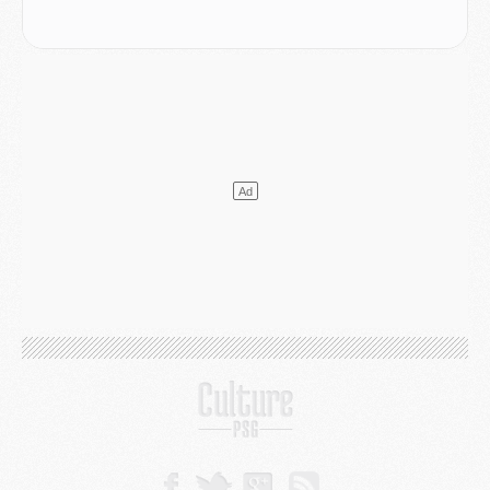
Mercato
- Changement de dernière minute pour Kolo Muani
SAMEDI 01 AOÛT
Mercato
- L'agent de Mika Godts confirme un accord avec le PSG
Club
- Quels numéros de maillot pour Akliouche et Digne au PSG ?
Match
- Un hommage prévu lors de Brest/PSG
Mercato
- Le PSG et le Barça ont rendez-vous pour Ferran Torres
Mercato
- Guéla Doué dans les listes du PSG
Mercato
- Le transfert de Mika Godts au PSG en bonne voie
VENDREDI 31 JUILLET
Match
- Un diffuseur annoncé pour les deux premiers matchs amicaux du PSG
Mercato
- Le transfert d'Akliouche au PSG bouclé, le montant se précise
Club
- Un retour majeur dans le groupe du PSG
Club
- [MAJ] Ndjantou et deux jeunes du PSG annoncés dans un tournoi U21
Mercato
- L'étonnante piste Suzuki confirmée et onéreuse
JEUDI 30 JUILLET
Sélections
- Ancelotti fait le ménage au Brésil mais veut garder Marquinhos
Mercato
- Le statu quo du milieu du PSG se précise
Club
- Le PSG plutôt que la FIFA pour Al-Khelaïfi, poussé par l'UEFA ?