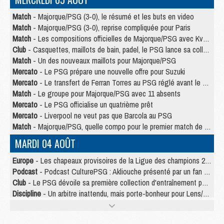
Match
- Majorque/PSG (3-0), le résumé et les buts en video
Match
- Majorque/PSG (3-0), reprise compliquée pour Paris
Match
- Les compositions officielles de Majorque/PSG avec Kvara et de nombreux jeunes
Club
- Casquettes, maillots de bain, padel, le PSG lance sa collection été
Match
- Un des nouveaux maillots pour Majorque/PSG
Mercato
- Le PSG prépare une nouvelle offre pour Suzuki
Mercato
- Le transfert de Ferran Torres au PSG réglé avant le 12 août ?
Match
- Le groupe pour Majorque/PSG avec 11 absents
Mercato
- Le PSG officialise un quatrième prêt
Mercato
- Liverpool ne veut pas que Barcola au PSG
Match
- Majorque/PSG, quelle compo pour le premier match de la saison 2026/27 ?
MARDI 04 AOÛT
Europe
- Les chapeaux provisoires de la Ligue des champions 2026/27
Podcast
- Podcast CulturePSG : Akliouche présenté par un fan de Monaco
Club
- Le PSG dévoile sa première collection d'entraînement pour 2026/2027
Discipline
- Un arbitre inattendu, mais porte-bonheur pour Lens/PSG
Match
- Majorque/PSG, sur quelle chaine et à quelle heure regarder le match ?
Mercato
- Le plan du PSG pour Suzuki et Chevalier se précise