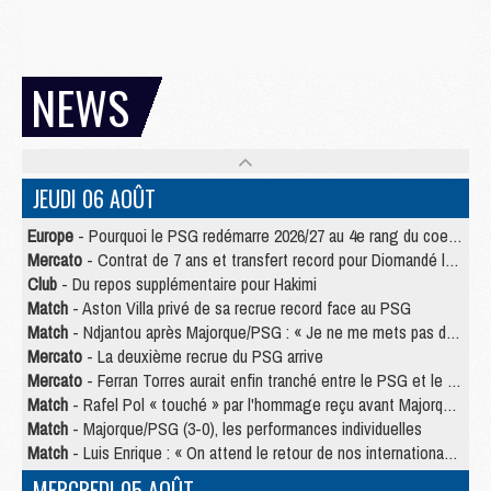
NEWS
JEUDI 06 AOÛT
Europe
- Pourquoi le PSG redémarre 2026/27 au 4e rang du coefficient UEFA
Mercato
- Contrat de 7 ans et transfert record pour Diomandé loin du PSG
Club
- Du repos supplémentaire pour Hakimi
Match
- Aston Villa privé de sa recrue record face au PSG
Match
- Ndjantou après Majorque/PSG : « Je ne me mets pas de plafond »
Mercato
- La deuxième recrue du PSG arrive
Mercato
- Ferran Torres aurait enfin tranché entre le PSG et le Barça
Match
- Rafel Pol « touché » par l'hommage reçu avant Majorque/PSG
Match
- Majorque/PSG (3-0), les performances individuelles
Match
- Luis Enrique : « On attend le retour de nos internationaux »
MERCREDI 05 AOÛT