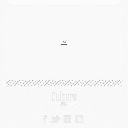
VENDREDI 31 JUILLET
Match
- Un diffuseur annoncé pour les deux premiers matchs amicaux du PSG
Mercato
- Le transfert d'Akliouche au PSG bouclé, le montant se précise
Club
- Un retour majeur dans le groupe du PSG
Club
- [MAJ] Ndjantou et deux jeunes du PSG annoncés dans un tournoi U21
Mercato
- L'étonnante piste Suzuki confirmée et onéreuse
JEUDI 30 JUILLET
Sélections
- Ancelotti fait le ménage au Brésil mais veut garder Marquinhos
Mercato
- Le statu quo du milieu du PSG se précise
Club
- Le PSG plutôt que la FIFA pour Al-Khelaïfi, poussé par l'UEFA ?
Mercato
- Le PSG presserait Ferran Torres de se décider, deux pistes de secours
Club
- Déguisements, shopping, double scouting, Luis Campos dévoile ses méthodes
Mercato
- Kroupi retiré du mercato
Mercato
- Enfin une avancée dans le transfert d'Akliouche
MERCREDI 29 JUILLET
Mercato
- Ferran Torres priorité du PSG, mais ouvert à tout
Mercato
- Première offre de Liverpool en approche pour Barcola