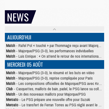
NEWS
AUJOURD'HUI
Match
- Rafel Pol « touché » par l'hommage reçu avant Majorque/PSG
Match
- Majorque/PSG (3-0), les performances individuelles
Match
- Luis Enrique : « On attend le retour de nos internationaux »
MERCREDI 05 AOÛT
Match
- Majorque/PSG (3-0), le résumé et les buts en video
Match
- Majorque/PSG (3-0), reprise compliquée pour Paris
Match
- Les compositions officielles de Majorque/PSG avec Kvara et de nombreux jeunes
Club
- Casquettes, maillots de bain, padel, le PSG lance sa collection été
Match
- Un des nouveaux maillots pour Majorque/PSG
Mercato
- Le PSG prépare une nouvelle offre pour Suzuki
Mercato
- Le transfert de Ferran Torres au PSG réglé avant le 12 août ?