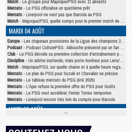
Match
- Le groupe pour Majorque/PSG avec 11 absents
Mercato
- Le PSG officialise un quatrième prêt
Mercato
- Liverpool ne veut pas que Barcola au PSG
Match
- Majorque/PSG, quelle compo pour le premier match de la saison 2026/27 ?
MARDI 04 AOÛT
Europe
- Les chapeaux provisoires de la Ligue des champions 2026/27
Podcast
- Podcast CulturePSG : Akliouche présenté par un fan de Monaco
Club
- Le PSG dévoile sa première collection d'entraînement pour 2026/2027
Discipline
- Un arbitre inattendu, mais porte-bonheur pour Lens/PSG
Match
- Majorque/PSG, sur quelle chaine et à quelle heure regarder le match ?
Mercato
- Le plan du PSG pour Suzuki et Chevalier se précise
Mercato
- Le tableau mercato du PSG (été 2026)
Mercato
- L'Ajax refuse la première offre du PSG pour Godts
Mercato
- Le PSG veut accélérer, Ferran Torres temporise
Mercato
- Liverpool encore très loin du compte pour Barcola
LUNDI 03 AOÛT
Match
- Podcast CulturePSG : Mercato (Godts, Suzuki, Akliouche, Barcola, etc)
Mercato
- L'Ajax attend bien plus de 45M pour Mika Godts