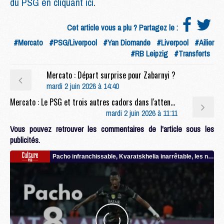
du PSG en cliquant ici
.
Cet article vous a plu ? Partagez le :
#Mercato
#PSG/Liverpool
#Yan Diomande
#Liverpool
#Ailier
#RB Leipzig
#Transferts
Mercato : Départ surprise pour Zabarnyi ?
mardi 2 juin 2026 à 14:40
Mercato : Le PSG et trois autres cadors dans l'attente du prix de Kroupi
mardi 2 juin 2026 à 11:11
Vous pouvez retrouver les commentaires de l'article sous les
publicités.