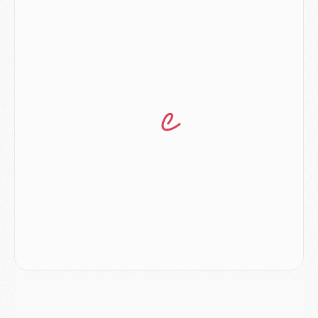
Mercato
- Ayari file en Ligue 2
Club
- Le PSG s'associe avec un géant de la tech
Mercato
- Vu d'Italie, le transfert de Suzuki au PSG est bien engagé
Mercato
- Ferran Torres ne serait pas à vendre, mais...
Europe
- Gros coup dur pour Aston Villa avant de croiser le PSG
DIMANCHE 02 AOÛT
Mercato
- Le transfert de Kolo Muani à la Juventus est officiel
Mercato
- [MAJ] Le PSG a fait une grosse offre à Parme pour Suzuki
Mercato
- Le PSG a envoyé une première offre pour Mika Godts
Club
- Après Pacho, d'autres retours en vue
Mercato
- Changement de dernière minute pour Kolo Muani
SAMEDI 01 AOÛT
Mercato
- L'agent de Mika Godts confirme un accord avec le PSG
Club
- Quels numéros de maillot pour Akliouche et Digne au PSG ?
Match
- Un hommage prévu lors de Brest/PSG
Mercato
- Le PSG et le Barça ont rendez-vous pour Ferran Torres
Mercato
- Guéla Doué dans les listes du PSG
Mercato
- Le transfert de Mika Godts au PSG en bonne voie