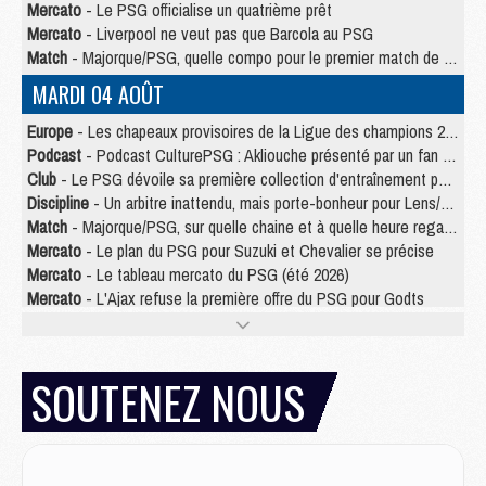
Mercato
- Le PSG officialise un quatrième prêt
Mercato
- Liverpool ne veut pas que Barcola au PSG
Match
- Majorque/PSG, quelle compo pour le premier match de la saison 2026/27 ?
MARDI 04 AOÛT
Europe
- Les chapeaux provisoires de la Ligue des champions 2026/27
Podcast
- Podcast CulturePSG : Akliouche présenté par un fan de Monaco
Club
- Le PSG dévoile sa première collection d'entraînement pour 2026/2027
Discipline
- Un arbitre inattendu, mais porte-bonheur pour Lens/PSG
Match
- Majorque/PSG, sur quelle chaine et à quelle heure regarder le match ?
Mercato
- Le plan du PSG pour Suzuki et Chevalier se précise
Mercato
- Le tableau mercato du PSG (été 2026)
Mercato
- L'Ajax refuse la première offre du PSG pour Godts
Mercato
- Le PSG veut accélérer, Ferran Torres temporise
Mercato
- Liverpool encore très loin du compte pour Barcola
LUNDI 03 AOÛT
SOUTENEZ NOUS
Match
- Podcast CulturePSG : Mercato (Godts, Suzuki, Akliouche, Barcola, etc)
Mercato
- L'Ajax attend bien plus de 45M pour Mika Godts
Club
- Quatre retours importants dans le groupe du PSG, et un plus discret