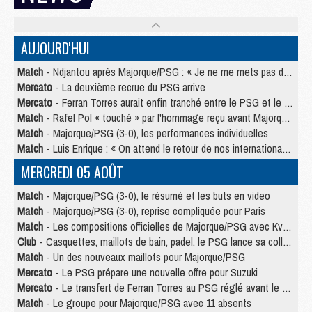
AUJOURD'HUI
Match
- Ndjantou après Majorque/PSG : « Je ne me mets pas de plafond »
Mercato
- La deuxième recrue du PSG arrive
Mercato
- Ferran Torres aurait enfin tranché entre le PSG et le Barça
Match
- Rafel Pol « touché » par l'hommage reçu avant Majorque/PSG
Match
- Majorque/PSG (3-0), les performances individuelles
Match
- Luis Enrique : « On attend le retour de nos internationaux »
MERCREDI 05 AOÛT
Match
- Majorque/PSG (3-0), le résumé et les buts en video
Match
- Majorque/PSG (3-0), reprise compliquée pour Paris
Match
- Les compositions officielles de Majorque/PSG avec Kvara et de nombreux jeunes
Club
- Casquettes, maillots de bain, padel, le PSG lance sa collection été
Match
- Un des nouveaux maillots pour Majorque/PSG
Mercato
- Le PSG prépare une nouvelle offre pour Suzuki
Mercato
- Le transfert de Ferran Torres au PSG réglé avant le 12 août ?
Match
- Le groupe pour Majorque/PSG avec 11 absents