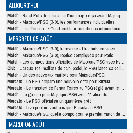
AUJOURD'HUI
Match
- Rafel Pol « touché » par l'hommage reçu avant Majorque/PSG
Match
- Majorque/PSG (3-0), les performances individuelles
Match
- Luis Enrique : « On attend le retour de nos internationaux »
MERCREDI 05 AOÛT
Match
- Majorque/PSG (3-0), le résumé et les buts en video
Match
- Majorque/PSG (3-0), reprise compliquée pour Paris
Match
- Les compositions officielles de Majorque/PSG avec Kvara et de nombreux jeunes
Club
- Casquettes, maillots de bain, padel, le PSG lance sa collection été
Match
- Un des nouveaux maillots pour Majorque/PSG
Mercato
- Le PSG prépare une nouvelle offre pour Suzuki
Mercato
- Le transfert de Ferran Torres au PSG réglé avant le 12 août ?
Match
- Le groupe pour Majorque/PSG avec 11 absents
Mercato
- Le PSG officialise un quatrième prêt
Mercato
- Liverpool ne veut pas que Barcola au PSG
Match
- Majorque/PSG, quelle compo pour le premier match de la saison 2026/27 ?
MARDI 04 AOÛT