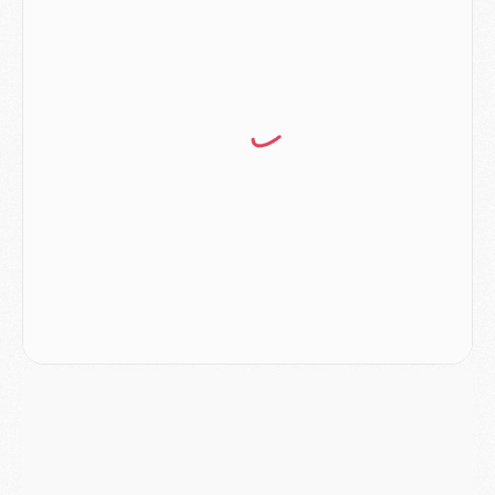
DIMANCHE 02 AOÛT
Mercato
- Le transfert de Kolo Muani à la Juventus est officiel
Mercato
- [MAJ] Le PSG a fait une grosse offre à Parme pour Suzuki
Mercato
- Le PSG a envoyé une première offre pour Mika Godts
Club
- Après Pacho, d'autres retours en vue
Mercato
- Changement de dernière minute pour Kolo Muani
SAMEDI 01 AOÛT
Mercato
- L'agent de Mika Godts confirme un accord avec le PSG
Club
- Quels numéros de maillot pour Akliouche et Digne au PSG ?
Match
- Un hommage prévu lors de Brest/PSG
Mercato
- Le PSG et le Barça ont rendez-vous pour Ferran Torres
Mercato
- Guéla Doué dans les listes du PSG
Mercato
- Le transfert de Mika Godts au PSG en bonne voie
VENDREDI 31 JUILLET
Match
- Un diffuseur annoncé pour les deux premiers matchs amicaux du PSG
Mercato
- Le transfert d'Akliouche au PSG bouclé, le montant se précise
Club
- Un retour majeur dans le groupe du PSG
Club
- [MAJ] Ndjantou et deux jeunes du PSG annoncés dans un tournoi U21