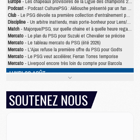
Europe
- Les chapeaux provisoires de la Ligue des champions 2026/27
Podcast
- Podcast CulturePSG : Akliouche présenté par un fan de Monaco
Club
- Le PSG dévoile sa première collection d'entraînement pour 2026/2027
Discipline
- Un arbitre inattendu, mais porte-bonheur pour Lens/PSG
Match
- Majorque/PSG, sur quelle chaine et à quelle heure regarder le match ?
Mercato
- Le plan du PSG pour Suzuki et Chevalier se précise
Mercato
- Le tableau mercato du PSG (été 2026)
Mercato
- L'Ajax refuse la première offre du PSG pour Godts
Mercato
- Le PSG veut accélérer, Ferran Torres temporise
Mercato
- Liverpool encore très loin du compte pour Barcola
LUNDI 03 AOÛT
Match
- Podcast CulturePSG : Mercato (Godts, Suzuki, Akliouche, Barcola, etc)
Mercato
- L'Ajax attend bien plus de 45M pour Mika Godts
SOUTENEZ NOUS
Club
- Quatre retours importants dans le groupe du PSG, et un plus discret
Mercato
- Ayari file en Ligue 2
Club
- Le PSG s'associe avec un géant de la tech
Mercato
- Vu d'Italie, le transfert de Suzuki au PSG est bien engagé
Mercato
- Ferran Torres ne serait pas à vendre, mais...
Europe
- Gros coup dur pour Aston Villa avant de croiser le PSG