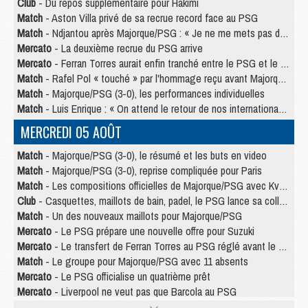
Club
- Du repos supplémentaire pour Hakimi
Match
- Aston Villa privé de sa recrue record face au PSG
Match
- Ndjantou après Majorque/PSG : « Je ne me mets pas de plafond »
Mercato
- La deuxième recrue du PSG arrive
Mercato
- Ferran Torres aurait enfin tranché entre le PSG et le Barça
Match
- Rafel Pol « touché » par l'hommage reçu avant Majorque/PSG
Match
- Majorque/PSG (3-0), les performances individuelles
Match
- Luis Enrique : « On attend le retour de nos internationaux »
MERCREDI 05 AOÛT
Match
- Majorque/PSG (3-0), le résumé et les buts en video
Match
- Majorque/PSG (3-0), reprise compliquée pour Paris
Match
- Les compositions officielles de Majorque/PSG avec Kvara et de nombreux jeunes
Club
- Casquettes, maillots de bain, padel, le PSG lance sa collection été
Match
- Un des nouveaux maillots pour Majorque/PSG
Mercato
- Le PSG prépare une nouvelle offre pour Suzuki
Mercato
- Le transfert de Ferran Torres au PSG réglé avant le 12 août ?
Match
- Le groupe pour Majorque/PSG avec 11 absents
Mercato
- Le PSG officialise un quatrième prêt
Mercato
- Liverpool ne veut pas que Barcola au PSG
Match
- Majorque/PSG, quelle compo pour le premier match de la saison 2026/27 ?