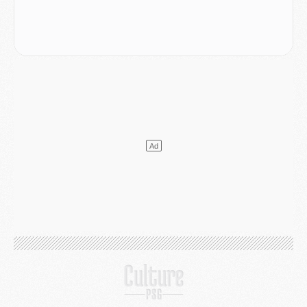
Europe
- Gros coup dur pour Aston Villa avant de croiser le PSG
DIMANCHE 02 AOÛT
Mercato
- Le transfert de Kolo Muani à la Juventus est officiel
Mercato
- [MAJ] Le PSG a fait une grosse offre à Parme pour Suzuki
Mercato
- Le PSG a envoyé une première offre pour Mika Godts
Club
- Après Pacho, d'autres retours en vue
Mercato
- Changement de dernière minute pour Kolo Muani
SAMEDI 01 AOÛT
Mercato
- L'agent de Mika Godts confirme un accord avec le PSG
Club
- Quels numéros de maillot pour Akliouche et Digne au PSG ?
Match
- Un hommage prévu lors de Brest/PSG
Mercato
- Le PSG et le Barça ont rendez-vous pour Ferran Torres
Mercato
- Guéla Doué dans les listes du PSG
Mercato
- Le transfert de Mika Godts au PSG en bonne voie
VENDREDI 31 JUILLET
Match
- Un diffuseur annoncé pour les deux premiers matchs amicaux du PSG
Mercato
- Le transfert d'Akliouche au PSG bouclé, le montant se précise