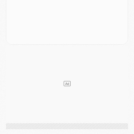
Mercato
- L'Ajax attend bien plus de 45M pour Mika Godts
Club
- Quatre retours importants dans le groupe du PSG, et un plus discret
Mercato
- Ayari file en Ligue 2
Club
- Le PSG s'associe avec un géant de la tech
Mercato
- Vu d'Italie, le transfert de Suzuki au PSG est bien engagé
Mercato
- Ferran Torres ne serait pas à vendre, mais...
Europe
- Gros coup dur pour Aston Villa avant de croiser le PSG
DIMANCHE 02 AOÛT
Mercato
- Le transfert de Kolo Muani à la Juventus est officiel
Mercato
- [MAJ] Le PSG a fait une grosse offre à Parme pour Suzuki
Mercato
- Le PSG a envoyé une première offre pour Mika Godts
Club
- Après Pacho, d'autres retours en vue
Mercato
- Changement de dernière minute pour Kolo Muani
SAMEDI 01 AOÛT
Mercato
- L'agent de Mika Godts confirme un accord avec le PSG
Club
- Quels numéros de maillot pour Akliouche et Digne au PSG ?
Match
- Un hommage prévu lors de Brest/PSG
Mercato
- Le PSG et le Barça ont rendez-vous pour Ferran Torres