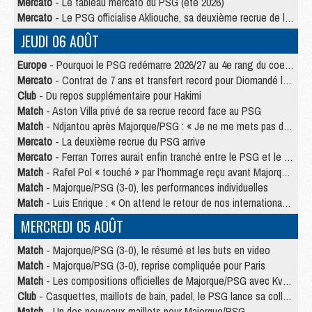
Mercato
- Le tableau mercato du PSG (été 2026)
Mercato
- Le PSG officialise Akliouche, sa deuxième recrue de l’été
JEUDI 06 AOÛT
Europe
- Pourquoi le PSG redémarre 2026/27 au 4e rang du coefficient UEFA
Mercato
- Contrat de 7 ans et transfert record pour Diomandé loin du PSG
Club
- Du repos supplémentaire pour Hakimi
Match
- Aston Villa privé de sa recrue record face au PSG
Match
- Ndjantou après Majorque/PSG : « Je ne me mets pas de plafond »
Mercato
- La deuxième recrue du PSG arrive
Mercato
- Ferran Torres aurait enfin tranché entre le PSG et le Barça
Match
- Rafel Pol « touché » par l'hommage reçu avant Majorque/PSG
Match
- Majorque/PSG (3-0), les performances individuelles
Match
- Luis Enrique : « On attend le retour de nos internationaux »
MERCREDI 05 AOÛT
Match
- Majorque/PSG (3-0), le résumé et les buts en video
Match
- Majorque/PSG (3-0), reprise compliquée pour Paris
Match
- Les compositions officielles de Majorque/PSG avec Kvara et de nombreux jeunes
Club
- Casquettes, maillots de bain, padel, le PSG lance sa collection été
Match
- Un des nouveaux maillots pour Majorque/PSG