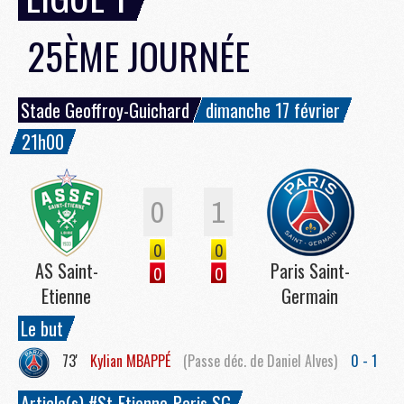
25ÈME JOURNÉE
Stade Geoffroy-Guichard
dimanche 17 février
21h00
0
1
0
0
AS Saint-
Paris Saint-
0
0
Etienne
Germain
Le but
73'
Kylian
MBAPPÉ
(Passe déc. de Daniel Alves)
0 - 1
Article(s) #St-Etienne-Paris SG