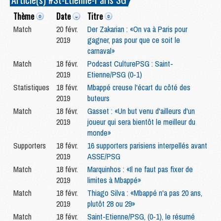
Thème
Date
Titre
Match
20 févr.
Der Zakarian : «On va à Paris pour
2019
gagner, pas pour que ce soit le
carnaval»
Match
18 févr.
Podcast CulturePSG : Saint-
2019
Etienne/PSG (0-1)
Statistiques
18 févr.
Mbappé creuse l'écart du côté des
2019
buteurs
Match
18 févr.
Gasset : «Un but venu d'ailleurs d'un
2019
joueur qui sera bientôt le meilleur du
monde»
Supporters
18 févr.
16 supporters parisiens interpellés avant
2019
ASSE/PSG
Match
18 févr.
Marquinhos : «Il ne faut pas fixer de
2019
limites à Mbappé»
Match
18 févr.
Thiago Silva : «Mbappé n'a pas 20 ans,
2019
plutôt 28 ou 29»
Match
18 févr.
Saint-Etienne/PSG, (0-1), le résumé