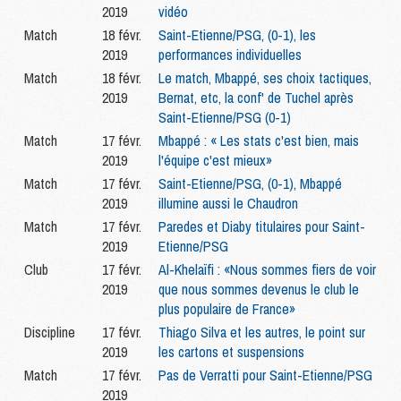
2019
vidéo
Match
18 févr.
Saint-Etienne/PSG, (0-1), les
2019
performances individuelles
Match
18 févr.
Le match, Mbappé, ses choix tactiques,
2019
Bernat, etc, la conf' de Tuchel après
Saint-Etienne/PSG (0-1)
Match
17 févr.
Mbappé : « Les stats c'est bien, mais
2019
l'équipe c'est mieux»
Match
17 févr.
Saint-Etienne/PSG, (0-1), Mbappé
2019
illumine aussi le Chaudron
Match
17 févr.
Paredes et Diaby titulaires pour Saint-
2019
Etienne/PSG
Club
17 févr.
Al-Khelaïfi : «Nous sommes fiers de voir
2019
que nous sommes devenus le club le
plus populaire de France»
Discipline
17 févr.
Thiago Silva et les autres, le point sur
2019
les cartons et suspensions
Match
17 févr.
Pas de Verratti pour Saint-Etienne/PSG
2019