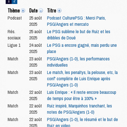
1
2
Thème
Date
Titre
Podcast
25 août
Podcast CulturePSG : Merci Paris,
2025
PSG/Angers et mercato
Rés.
25 août
Le PSG sublime le but de Ruiz et les
sociaux
2025
dribbles de Doué
Ligue 1
24 août
Le PSG a encore gagné, mais perdu une
2025
place
Match
23 août
PSG/Angers (1-0), les performances
2025
individuelles
Match
23 août
Le match, les penaltys, la pelouse, etc, la
2025
conf' complète de Luis Enrique après
PSG/Angers (1-0)
Match
22 août
Luis Enrique : « Il reste encore beaucoup
2025
de temps pour être à 100% »
Match
22 août
Ruiz inspiré, Marquinhos tranchant, les
2025
notes de PSG/Angers (1-0)
Match
22 août
PSG/Angers (1-0), le résumé et le but de
2025
Ruiz en video