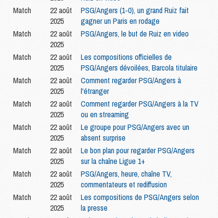
Match
22 août
PSG/Angers (1-0), un grand Ruiz fait
2025
gagner un Paris en rodage
Match
22 août
PSG/Angers, le but de Ruiz en video
2025
Match
22 août
Les compositions officielles de
2025
PSG/Angers dévoilées, Barcola titulaire
Match
22 août
Comment regarder PSG/Angers à
2025
l'étranger
Match
22 août
Comment regarder PSG/Angers à la TV
2025
ou en streaming
Match
22 août
Le groupe pour PSG/Angers avec un
2025
absent surprise
Match
22 août
Le bon plan pour regarder PSG/Angers
2025
sur la chaîne Ligue 1+
Match
22 août
PSG/Angers, heure, chaîne TV,
2025
commentateurs et rediffusion
Match
22 août
Les compositions de PSG/Angers selon
2025
la presse