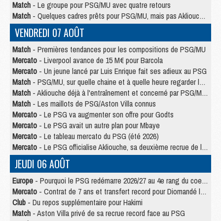
Match
- Le groupe pour PSG/MU avec quatre retours
Match
- Quelques cadres prêts pour PSG/MU, mais pas Akliouche ?
VENDREDI 07 AOÛT
Match
- Premières tendances pour les compositions de PSG/MU
Mercato
- Liverpool avance de 15 M€ pour Barcola
Mercato
- Un jeune lancé par Luis Enrique fait ses adieux au PSG
Match
- PSG/MU, sur quelle chaine et à quelle heure regarder le match ?
Match
- Akliouche déjà à l'entraînement et concerné par PSG/MU ?
Match
- Les maillots de PSG/Aston Villa connus
Mercato
- Le PSG va augmenter son offre pour Godts
Mercato
- Le PSG avait un autre plan pour Mbaye
Mercato
- Le tableau mercato du PSG (été 2026)
Mercato
- Le PSG officialise Akliouche, sa deuxième recrue de l’été
JEUDI 06 AOÛT
Europe
- Pourquoi le PSG redémarre 2026/27 au 4e rang du coefficient UEFA
Mercato
- Contrat de 7 ans et transfert record pour Diomandé loin du PSG
Club
- Du repos supplémentaire pour Hakimi
Match
- Aston Villa privé de sa recrue record face au PSG