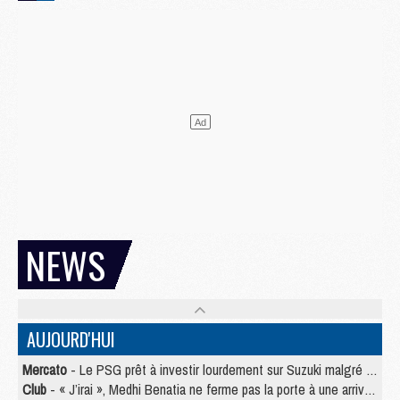
NEWS
AUJOURD'HUI
Mercato
- Le PSG prêt à investir lourdement sur Suzuki malgré Safonov et Chevalier
Club
- « J’irai », Medhi Benatia ne ferme pas la porte à une arrivée au PSG