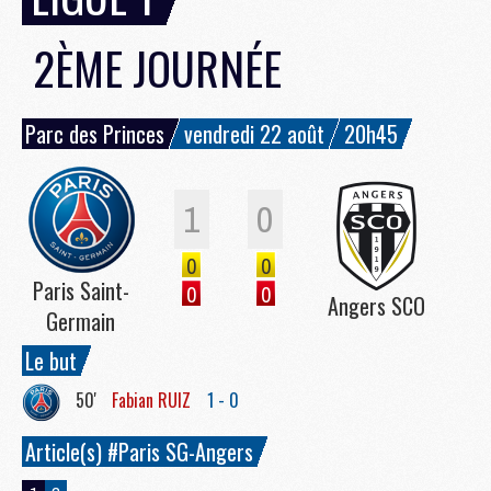
2ÈME JOURNÉE
Parc des Princes
vendredi 22 août
20h45
1
0
0
0
Paris Saint-
0
0
Angers SCO
Germain
Le but
50'
Fabian
RUIZ
1 - 0
Article(s) #Paris SG-Angers