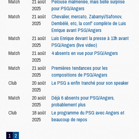
Match
21 août
Pelouse malmenée, mais belle surprise
2025
pour PSG/Angers
Match
21 août
Chevalier, mercato, Zabarnyi/Safonov,
2025
Dembélé, etc, la conf' complète de Luis
Enrique avant PSG/Angers
Match
21 août
Luis Enrique devant la presse à 13h avant
2025
PSG/Angers (live video)
Match
21 août
4 absents en vue pour PSG/Angers
2025
Match
21 août
Premières tendances pour les
2025
compositions de PSG/Angers
Club
20 août
Le PSG a enfin tranché pour son speaker
2025
Match
20 août
Déjà 6 absents pour PSG/Angers,
2025
probablement plus
Club
18 août
Le programme du PSG avec Angers et
2025
beaucoup de repos
1
2