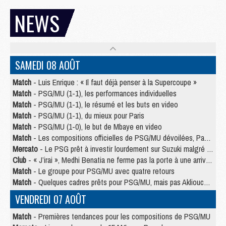
NEWS
SAMEDI 08 AOÛT
Match
- Luis Enrique : « Il faut déjà penser à la Supercoupe »
Match
- PSG/MU (1-1), les performances individuelles
Match
- PSG/MU (1-1), le résumé et les buts en video
Match
- PSG/MU (1-1), du mieux pour Paris
Match
- PSG/MU (1-0), le but de Mbaye en video
Match
- Les compositions officielles de PSG/MU dévoilées, Pacho titulaire
Mercato
- Le PSG prêt à investir lourdement sur Suzuki malgré Safonov et Chevalier
Club
- « J’irai », Medhi Benatia ne ferme pas la porte à une arrivée au PSG
Match
- Le groupe pour PSG/MU avec quatre retours
Match
- Quelques cadres prêts pour PSG/MU, mais pas Akliouche ?
VENDREDI 07 AOÛT
Match
- Premières tendances pour les compositions de PSG/MU