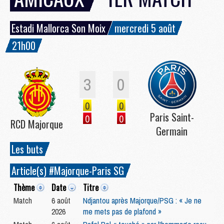
Estadi Mallorca Son Moix
mercredi 5 août
21h00
3
0
0
0
Paris Saint-
0
0
RCD Majorque
Germain
Les buts
Article(s) #Majorque-Paris SG
Thème
Date
Titre
Match
6 août
Ndjantou après Majorque/PSG : « Je ne
2026
me mets pas de plafond »