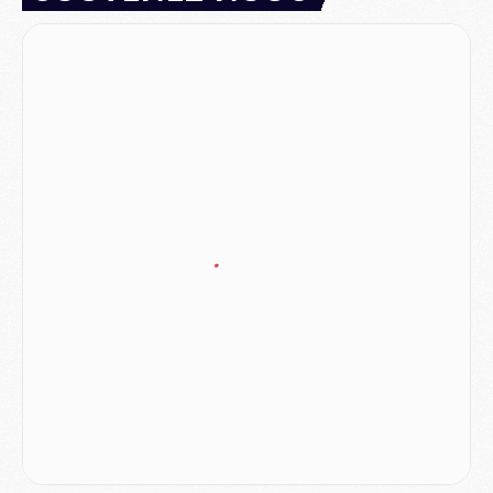
MERCREDI 05 AOÛT
Match
- Majorque/PSG (3-0), le résumé et les buts en video
Match
- Majorque/PSG (3-0), reprise compliquée pour Paris
Match
- Les compositions officielles de Majorque/PSG avec Kvara et de nombreux jeunes
Club
- Casquettes, maillots de bain, padel, le PSG lance sa collection été
Match
- Un des nouveaux maillots pour Majorque/PSG
Mercato
- Le PSG prépare une nouvelle offre pour Suzuki
Mercato
- Le transfert de Ferran Torres au PSG réglé avant le 12 août ?
Match
- Le groupe pour Majorque/PSG avec 11 absents
Mercato
- Le PSG officialise un quatrième prêt
Mercato
- Liverpool ne veut pas que Barcola au PSG
Match
- Majorque/PSG, quelle compo pour le premier match de la saison 2026/27 ?
MARDI 04 AOÛT
Europe
- Les chapeaux provisoires de la Ligue des champions 2026/27
Podcast
- Podcast CulturePSG : Akliouche présenté par un fan de Monaco
Club
- Le PSG dévoile sa première collection d'entraînement pour 2026/2027
Discipline
- Un arbitre inattendu, mais porte-bonheur pour Lens/PSG
Match
- Majorque/PSG, sur quelle chaine et à quelle heure regarder le match ?