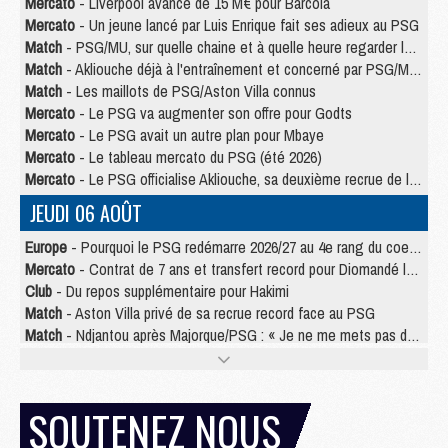
Mercato
- Liverpool avance de 15 M€ pour Barcola
Mercato
- Un jeune lancé par Luis Enrique fait ses adieux au PSG
Match
- PSG/MU, sur quelle chaine et à quelle heure regarder le match ?
Match
- Akliouche déjà à l'entraînement et concerné par PSG/MU ?
Match
- Les maillots de PSG/Aston Villa connus
Mercato
- Le PSG va augmenter son offre pour Godts
Mercato
- Le PSG avait un autre plan pour Mbaye
Mercato
- Le tableau mercato du PSG (été 2026)
Mercato
- Le PSG officialise Akliouche, sa deuxième recrue de l’été
JEUDI 06 AOÛT
Europe
- Pourquoi le PSG redémarre 2026/27 au 4e rang du coefficient UEFA
Mercato
- Contrat de 7 ans et transfert record pour Diomandé loin du PSG
Club
- Du repos supplémentaire pour Hakimi
Match
- Aston Villa privé de sa recrue record face au PSG
Match
- Ndjantou après Majorque/PSG : « Je ne me mets pas de plafond »
Mercato
- La deuxième recrue du PSG arrive
Mercato
- Ferran Torres aurait enfin tranché entre le PSG et le Barça
Match
- Rafel Pol « touché » par l'hommage reçu avant Majorque/PSG
SOUTENEZ NOUS
Match
- Majorque/PSG (3-0), les performances individuelles
Match
- Luis Enrique : « On attend le retour de nos internationaux »