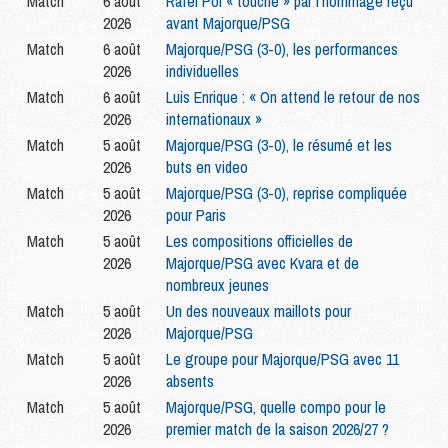
Match
6 août
Rafel Pol « touché » par l'hommage reçu
2026
avant Majorque/PSG
Match
6 août
Majorque/PSG (3-0), les performances
2026
individuelles
Match
6 août
Luis Enrique : « On attend le retour de nos
2026
internationaux »
Match
5 août
Majorque/PSG (3-0), le résumé et les
2026
buts en video
Match
5 août
Majorque/PSG (3-0), reprise compliquée
2026
pour Paris
Match
5 août
Les compositions officielles de
2026
Majorque/PSG avec Kvara et de
nombreux jeunes
Match
5 août
Un des nouveaux maillots pour
2026
Majorque/PSG
Match
5 août
Le groupe pour Majorque/PSG avec 11
2026
absents
Match
5 août
Majorque/PSG, quelle compo pour le
2026
premier match de la saison 2026/27 ?