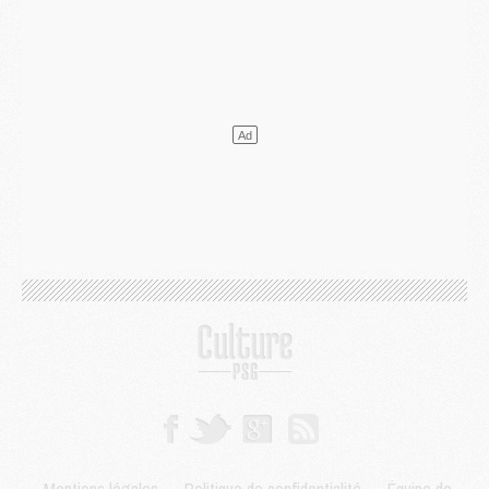
Mercato
- Le plan du PSG pour Suzuki et Chevalier se précise
Mercato
- L'Ajax refuse la première offre du PSG pour Godts
Mercato
- Le PSG veut accélérer, Ferran Torres temporise
Mercato
- Liverpool encore très loin du compte pour Barcola
LUNDI 03 AOÛT
Match
- Podcast CulturePSG : Mercato (Godts, Suzuki, Akliouche, Barcola, etc)
Mercato
- L'Ajax attend bien plus de 45M pour Mika Godts
Club
- Quatre retours importants dans le groupe du PSG, et un plus discret
Mercato
- Ayari file en Ligue 2
Club
- Le PSG s'associe avec un géant de la tech
Mercato
- Vu d'Italie, le transfert de Suzuki au PSG est bien engagé
Mercato
- Ferran Torres ne serait pas à vendre, mais...
Europe
- Gros coup dur pour Aston Villa avant de croiser le PSG
DIMANCHE 02 AOÛT
Mercato
- Le transfert de Kolo Muani à la Juventus est officiel
Mercato
- [MAJ] Le PSG a fait une grosse offre à Parme pour Suzuki
Mercato
- Le PSG a envoyé une première offre pour Mika Godts
Club
- Après Pacho, d'autres retours en vue