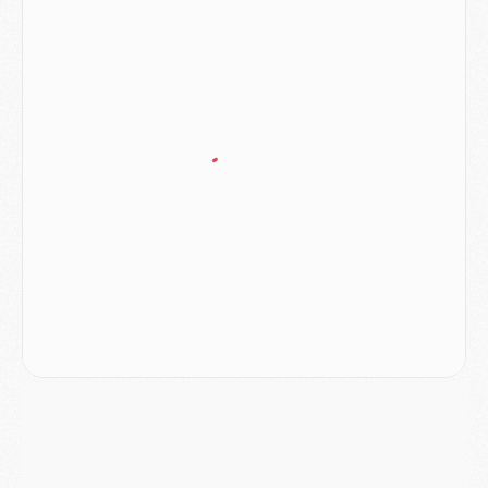
Mercato
- L'Ajax attend bien plus de 45M pour Mika Godts
Club
- Quatre retours importants dans le groupe du PSG, et un plus discret
Mercato
- Ayari file en Ligue 2
Club
- Le PSG s'associe avec un géant de la tech
Mercato
- Vu d'Italie, le transfert de Suzuki au PSG est bien engagé
Mercato
- Ferran Torres ne serait pas à vendre, mais...
Europe
- Gros coup dur pour Aston Villa avant de croiser le PSG
DIMANCHE 02 AOÛT
Mercato
- Le transfert de Kolo Muani à la Juventus est officiel
Mercato
- [MAJ] Le PSG a fait une grosse offre à Parme pour Suzuki
Mercato
- Le PSG a envoyé une première offre pour Mika Godts
Club
- Après Pacho, d'autres retours en vue
Mercato
- Changement de dernière minute pour Kolo Muani
SAMEDI 01 AOÛT
Mercato
- L'agent de Mika Godts confirme un accord avec le PSG
Club
- Quels numéros de maillot pour Akliouche et Digne au PSG ?
Match
- Un hommage prévu lors de Brest/PSG
Mercato
- Le PSG et le Barça ont rendez-vous pour Ferran Torres