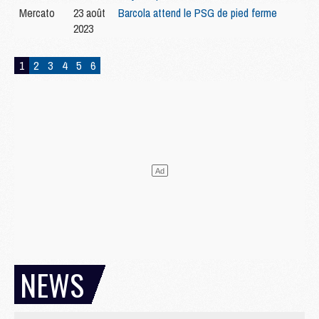
Mercato
23 août
Barcola attend le PSG de pied ferme
2023
1
2
3
4
5
6
NEWS