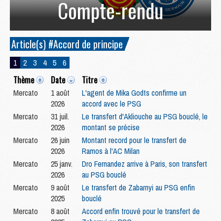
Compte-rendu
Article(s) #Accord de principe
1
2
3
4
5
6
Thème
Date
Titre
Mercato
1 août
L'agent de Mika Godts confirme un
2026
accord avec le PSG
Mercato
31 juil.
Le transfert d'Akliouche au PSG bouclé, le
2026
montant se précise
Mercato
26 juin
Montant record pour le transfert de
2026
Ramos à l'AC Milan
Mercato
25 janv.
Dro Fernandez arrive à Paris, son transfert
2026
au PSG bouclé
Mercato
9 août
Le transfert de Zabarnyi au PSG enfin
2025
bouclé
Mercato
8 août
Accord enfin trouvé pour le transfert de