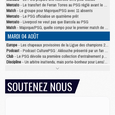
Mercato
- Le transfert de Ferran Torres au PSG réglé avant le 12 août ?
Match
- Le groupe pour Majorque/PSG avec 11 absents
Mercato
- Le PSG officialise un quatrième prêt
Mercato
- Liverpool ne veut pas que Barcola au PSG
Match
- Majorque/PSG, quelle compo pour le premier match de la saison 2026/27 ?
MARDI 04 AOÛT
Europe
- Les chapeaux provisoires de la Ligue des champions 2026/27
Podcast
- Podcast CulturePSG : Akliouche présenté par un fan de Monaco
Club
- Le PSG dévoile sa première collection d'entraînement pour 2026/2027
Discipline
- Un arbitre inattendu, mais porte-bonheur pour Lens/PSG
Match
- Majorque/PSG, sur quelle chaine et à quelle heure regarder le match ?
Mercato
- Le plan du PSG pour Suzuki et Chevalier se précise
Mercato
- Le tableau mercato du PSG (été 2026)
SOUTENEZ NOUS
Mercato
- L'Ajax refuse la première offre du PSG pour Godts
Mercato
- Le PSG veut accélérer, Ferran Torres temporise
Mercato
- Liverpool encore très loin du compte pour Barcola
LUNDI 03 AOÛT
Match
- Podcast CulturePSG : Mercato (Godts, Suzuki, Akliouche, Barcola, etc)