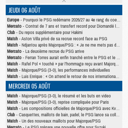
JEUDI 06 AOÛT
Europe
- Pourquoi le PSG redémarre 2026/27 au 4e rang du coefficient UEFA
Mercato
- Contrat de 7 ans et transfert record pour Diomandé loin du PSG
Club
- Du repos supplémentaire pour Hakimi
Match
- Aston Villa privé de sa recrue record face au PSG
Match
- Ndjantou après Majorque/PSG : « Je ne me mets pas de plafond »
Mercato
- La deuxième recrue du PSG arrive
Mercato
- Ferran Torres aurait enfin tranché entre le PSG et le Barça
Match
- Rafel Pol « touché » par l'hommage reçu avant Majorque/PSG
Match
- Majorque/PSG (3-0), les performances individuelles
Match
- Luis Enrique : « On attend le retour de nos internationaux »
MERCREDI 05 AOÛT
Match
- Majorque/PSG (3-0), le résumé et les buts en video
Match
- Majorque/PSG (3-0), reprise compliquée pour Paris
Match
- Les compositions officielles de Majorque/PSG avec Kvara et de nombreux jeunes
Club
- Casquettes, maillots de bain, padel, le PSG lance sa collection été
Match
- Un des nouveaux maillots pour Majorque/PSG
Mercato
- Le PSG prépare une nouvelle offre pour Suzuki