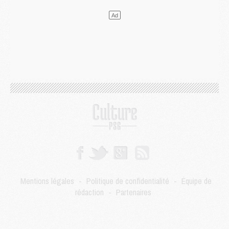
Mercato
- Guéla Doué dans les listes du PSG
Mercato
- Le transfert de Mika Godts au PSG en bonne voie
VENDREDI 31 JUILLET
Match
- Un diffuseur annoncé pour les deux premiers matchs amicaux du PSG
Mercato
- Le transfert d'Akliouche au PSG bouclé, le montant se précise
Club
- Un retour majeur dans le groupe du PSG
Club
- [MAJ] Ndjantou et deux jeunes du PSG annoncés dans un tournoi U21
Mercato
- L'étonnante piste Suzuki confirmée et onéreuse
JEUDI 30 JUILLET
Sélections
- Ancelotti fait le ménage au Brésil mais veut garder Marquinhos
Mercato
- Le statu quo du milieu du PSG se précise
Club
- Le PSG plutôt que la FIFA pour Al-Khelaïfi, poussé par l'UEFA ?
Mercato
- Le PSG presserait Ferran Torres de se décider, deux pistes de secours
Club
- Déguisements, shopping, double scouting, Luis Campos dévoile ses méthodes
Mentions légales
-
Politique de confidentialité
-
Équipe de
Mercato
- Kroupi retiré du mercato
rédaction
-
Partenaires
Mercato
- Enfin une avancée dans le transfert d'Akliouche
MERCREDI 29 JUILLET