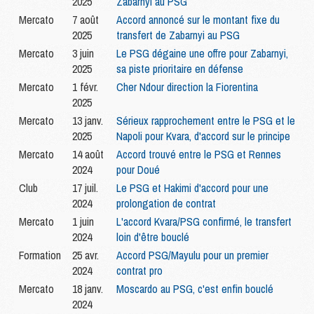
2025
Zabarnyi au PSG
Mercato
7 août
Accord annoncé sur le montant fixe du
2025
transfert de Zabarnyi au PSG
Mercato
3 juin
Le PSG dégaine une offre pour Zabarnyi,
2025
sa piste prioritaire en défense
Mercato
1 févr.
Cher Ndour direction la Fiorentina
2025
Mercato
13 janv.
Sérieux rapprochement entre le PSG et le
2025
Napoli pour Kvara, d'accord sur le principe
Mercato
14 août
Accord trouvé entre le PSG et Rennes
2024
pour Doué
Club
17 juil.
Le PSG et Hakimi d'accord pour une
2024
prolongation de contrat
Mercato
1 juin
L'accord Kvara/PSG confirmé, le transfert
2024
loin d'être bouclé
Formation
25 avr.
Accord PSG/Mayulu pour un premier
2024
contrat pro
Mercato
18 janv.
Moscardo au PSG, c'est enfin bouclé
2024