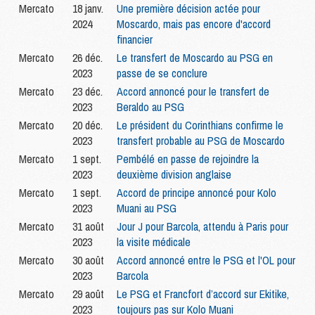
Mercato
18 janv.
Une première décision actée pour
2024
Moscardo, mais pas encore d'accord
financier
Mercato
26 déc.
Le transfert de Moscardo au PSG en
2023
passe de se conclure
Mercato
23 déc.
Accord annoncé pour le transfert de
2023
Beraldo au PSG
Mercato
20 déc.
Le président du Corinthians confirme le
2023
transfert probable au PSG de Moscardo
Mercato
1 sept.
Pembélé en passe de rejoindre la
2023
deuxième division anglaise
Mercato
1 sept.
Accord de principe annoncé pour Kolo
2023
Muani au PSG
Mercato
31 août
Jour J pour Barcola, attendu à Paris pour
2023
la visite médicale
Mercato
30 août
Accord annoncé entre le PSG et l'OL pour
2023
Barcola
Mercato
29 août
Le PSG et Francfort d’accord sur Ekitike,
2023
toujours pas sur Kolo Muani