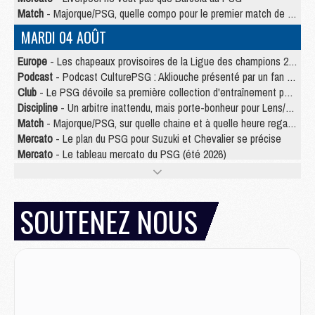
Match
- Majorque/PSG, quelle compo pour le premier match de la saison 2026/27 ?
MARDI 04 AOÛT
Europe
- Les chapeaux provisoires de la Ligue des champions 2026/27
Podcast
- Podcast CulturePSG : Akliouche présenté par un fan de Monaco
Club
- Le PSG dévoile sa première collection d'entraînement pour 2026/2027
Discipline
- Un arbitre inattendu, mais porte-bonheur pour Lens/PSG
Match
- Majorque/PSG, sur quelle chaine et à quelle heure regarder le match ?
Mercato
- Le plan du PSG pour Suzuki et Chevalier se précise
Mercato
- Le tableau mercato du PSG (été 2026)
Mercato
- L'Ajax refuse la première offre du PSG pour Godts
Mercato
- Le PSG veut accélérer, Ferran Torres temporise
Mercato
- Liverpool encore très loin du compte pour Barcola
SOUTENEZ NOUS
LUNDI 03 AOÛT
Match
- Podcast CulturePSG : Mercato (Godts, Suzuki, Akliouche, Barcola, etc)
Mercato
- L'Ajax attend bien plus de 45M pour Mika Godts
Club
- Quatre retours importants dans le groupe du PSG, et un plus discret
Mercato
- Ayari file en Ligue 2
Club
- Le PSG s'associe avec un géant de la tech