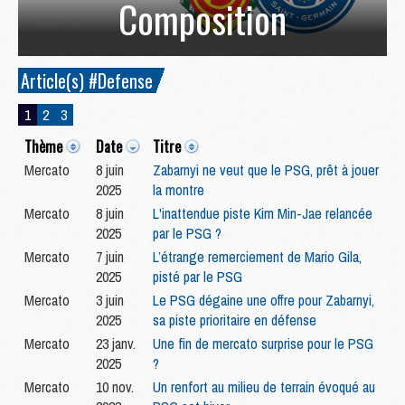
Composition
Article(s) #Defense
1
2
3
Thème
Date
Titre
Mercato
8 juin
Zabarnyi ne veut que le PSG, prêt à jouer
2025
la montre
Mercato
8 juin
L'inattendue piste Kim Min-Jae relancée
2025
par le PSG ?
Mercato
7 juin
L’étrange remerciement de Mario Gila,
2025
pisté par le PSG
Mercato
3 juin
Le PSG dégaine une offre pour Zabarnyi,
2025
sa piste prioritaire en défense
Mercato
23 janv.
Une fin de mercato surprise pour le PSG
2025
?
Mercato
10 nov.
Un renfort au milieu de terrain évoqué au