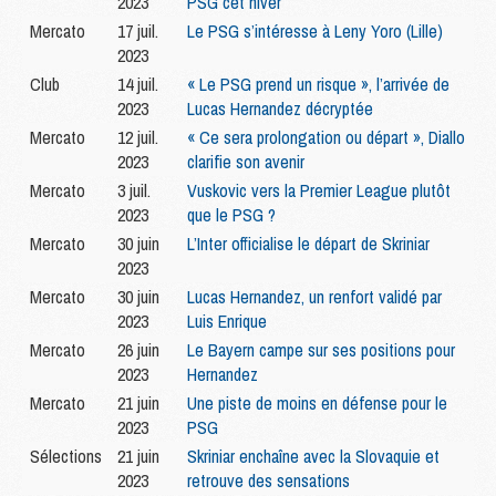
2023
PSG cet hiver
Mercato
17 juil.
Le PSG s’intéresse à Leny Yoro (Lille)
2023
Club
14 juil.
« Le PSG prend un risque », l’arrivée de
2023
Lucas Hernandez décryptée
Mercato
12 juil.
« Ce sera prolongation ou départ », Diallo
2023
clarifie son avenir
Mercato
3 juil.
Vuskovic vers la Premier League plutôt
2023
que le PSG ?
Mercato
30 juin
L’Inter officialise le départ de Skriniar
2023
Mercato
30 juin
Lucas Hernandez, un renfort validé par
2023
Luis Enrique
Mercato
26 juin
Le Bayern campe sur ses positions pour
2023
Hernandez
Mercato
21 juin
Une piste de moins en défense pour le
2023
PSG
Sélections
21 juin
Skriniar enchaîne avec la Slovaquie et
2023
retrouve des sensations