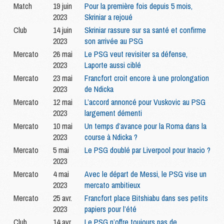
Match
19 juin
Pour la première fois depuis 5 mois,
2023
Skriniar a rejoué
Club
14 juin
Skriniar rassure sur sa santé et confirme
2023
son arrivée au PSG
Mercato
26 mai
Le PSG veut revisiter sa défense,
2023
Laporte aussi ciblé
Mercato
23 mai
Francfort croit encore à une prolongation
2023
de Ndicka
Mercato
12 mai
L’accord annoncé pour Vuskovic au PSG
2023
largement démenti
Mercato
10 mai
Un temps d’avance pour la Roma dans la
2023
course à Ndicka ?
Mercato
5 mai
Le PSG doublé par Liverpool pour Inacio ?
2023
Mercato
4 mai
Avec le départ de Messi, le PSG vise un
2023
mercato ambitieux
Mercato
25 avr.
Francfort place Bitshiabu dans ses petits
2023
papiers pour l’été
Club
14 avr.
Le PSG n’offre toujours pas de