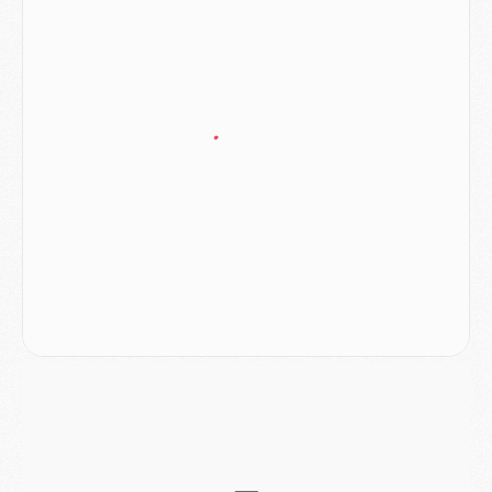
Mercato
- Vu d'Italie, le transfert de Suzuki au PSG est bien engagé
Mercato
- Ferran Torres ne serait pas à vendre, mais...
Europe
- Gros coup dur pour Aston Villa avant de croiser le PSG
DIMANCHE 02 AOÛT
Mercato
- Le transfert de Kolo Muani à la Juventus est officiel
Mercato
- [MAJ] Le PSG a fait une grosse offre à Parme pour Suzuki
Mercato
- Le PSG a envoyé une première offre pour Mika Godts
Club
- Après Pacho, d'autres retours en vue
Mercato
- Changement de dernière minute pour Kolo Muani
SAMEDI 01 AOÛT
Mercato
- L'agent de Mika Godts confirme un accord avec le PSG
Club
- Quels numéros de maillot pour Akliouche et Digne au PSG ?
Match
- Un hommage prévu lors de Brest/PSG
Mercato
- Le PSG et le Barça ont rendez-vous pour Ferran Torres
Mercato
- Guéla Doué dans les listes du PSG
Mercato
- Le transfert de Mika Godts au PSG en bonne voie
VENDREDI 31 JUILLET