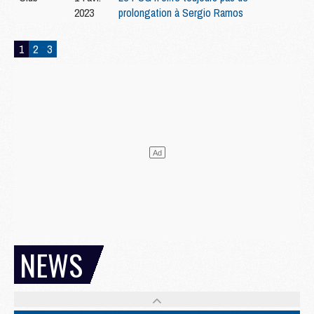
2023
prolongation à Sergio Ramos
1
2
3
NEWS