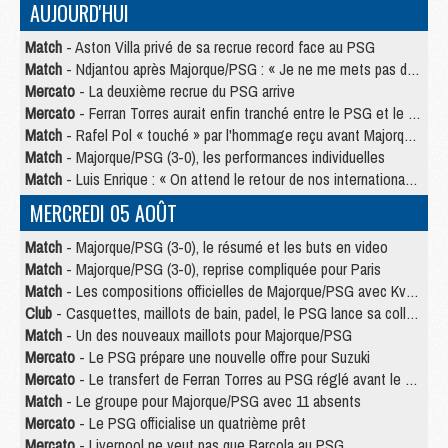
AUJOURD'HUI
Match
- Aston Villa privé de sa recrue record face au PSG
Match
- Ndjantou après Majorque/PSG : « Je ne me mets pas de plafond »
Mercato
- La deuxième recrue du PSG arrive
Mercato
- Ferran Torres aurait enfin tranché entre le PSG et le Barça
Match
- Rafel Pol « touché » par l'hommage reçu avant Majorque/PSG
Match
- Majorque/PSG (3-0), les performances individuelles
Match
- Luis Enrique : « On attend le retour de nos internationaux »
MERCREDI 05 AOÛT
Match
- Majorque/PSG (3-0), le résumé et les buts en video
Match
- Majorque/PSG (3-0), reprise compliquée pour Paris
Match
- Les compositions officielles de Majorque/PSG avec Kvara et de nombreux jeunes
Club
- Casquettes, maillots de bain, padel, le PSG lance sa collection été
Match
- Un des nouveaux maillots pour Majorque/PSG
Mercato
- Le PSG prépare une nouvelle offre pour Suzuki
Mercato
- Le transfert de Ferran Torres au PSG réglé avant le 12 août ?
Match
- Le groupe pour Majorque/PSG avec 11 absents
Mercato
- Le PSG officialise un quatrième prêt
Mercato
- Liverpool ne veut pas que Barcola au PSG