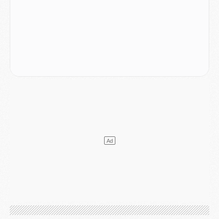
Match
- Majorque/PSG, quelle compo pour le premier match de la saison 2026/27 ?
MARDI 04 AOÛT
Europe
- Les chapeaux provisoires de la Ligue des champions 2026/27
Podcast
- Podcast CulturePSG : Akliouche présenté par un fan de Monaco
Club
- Le PSG dévoile sa première collection d'entraînement pour 2026/2027
Discipline
- Un arbitre inattendu, mais porte-bonheur pour Lens/PSG
Match
- Majorque/PSG, sur quelle chaine et à quelle heure regarder le match ?
Mercato
- Le plan du PSG pour Suzuki et Chevalier se précise
Mercato
- L'Ajax refuse la première offre du PSG pour Godts
Mercato
- Le PSG veut accélérer, Ferran Torres temporise
Mercato
- Liverpool encore très loin du compte pour Barcola
LUNDI 03 AOÛT
Match
- Podcast CulturePSG : Mercato (Godts, Suzuki, Akliouche, Barcola, etc)
Mercato
- L'Ajax attend bien plus de 45M pour Mika Godts
Club
- Quatre retours importants dans le groupe du PSG, et un plus discret
Mercato
- Ayari file en Ligue 2
Club
- Le PSG s'associe avec un géant de la tech
Mercato
- Vu d'Italie, le transfert de Suzuki au PSG est bien engagé
Mercato
- Ferran Torres ne serait pas à vendre, mais...