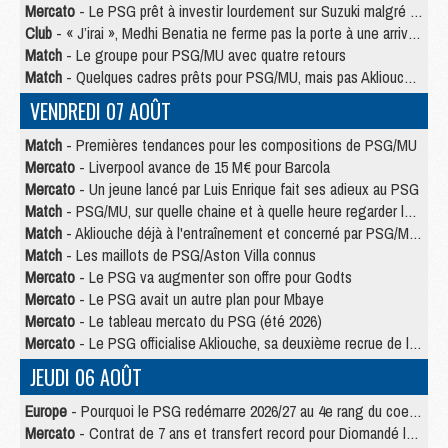
Mercato
- Le PSG prêt à investir lourdement sur Suzuki malgré Safonov et Chevalier
Club
- « J’irai », Medhi Benatia ne ferme pas la porte à une arrivée au PSG
Match
- Le groupe pour PSG/MU avec quatre retours
Match
- Quelques cadres prêts pour PSG/MU, mais pas Akliouche ?
VENDREDI 07 AOÛT
Match
- Premières tendances pour les compositions de PSG/MU
Mercato
- Liverpool avance de 15 M€ pour Barcola
Mercato
- Un jeune lancé par Luis Enrique fait ses adieux au PSG
Match
- PSG/MU, sur quelle chaine et à quelle heure regarder le match ?
Match
- Akliouche déjà à l'entraînement et concerné par PSG/MU ?
Match
- Les maillots de PSG/Aston Villa connus
Mercato
- Le PSG va augmenter son offre pour Godts
Mercato
- Le PSG avait un autre plan pour Mbaye
Mercato
- Le tableau mercato du PSG (été 2026)
Mercato
- Le PSG officialise Akliouche, sa deuxième recrue de l’été
JEUDI 06 AOÛT
Europe
- Pourquoi le PSG redémarre 2026/27 au 4e rang du coefficient UEFA
Mercato
- Contrat de 7 ans et transfert record pour Diomandé loin du PSG