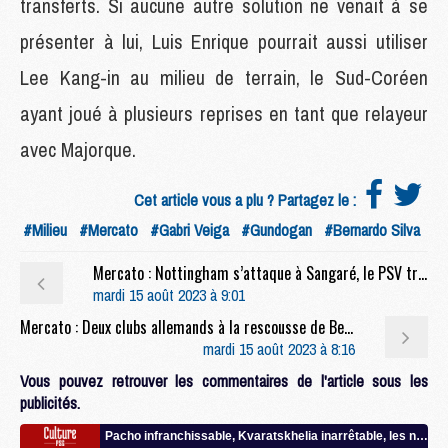
transferts. Si aucune autre solution ne venait à se
présenter à lui, Luis Enrique pourrait aussi utiliser
Lee Kang-in au milieu de terrain, le Sud-Coréen
ayant joué à plusieurs reprises en tant que relayeur
avec Majorque.
Cet article vous a plu ? Partagez le :
#Milieu
#Mercato
#Gabri Veiga
#Gundogan
#Bernardo Silva
Mercato : Nottingham s’attaque à Sangaré, le PSV très clair sur ses exigences
mardi 15 août 2023 à 9:01
Mercato : Deux clubs allemands à la rescousse de Bernat ?
mardi 15 août 2023 à 8:16
Vous pouvez retrouver les commentaires de l'article sous les
publicités.