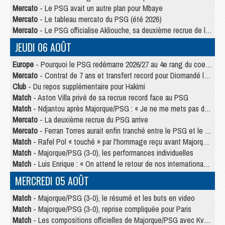
Mercato
- Le PSG avait un autre plan pour Mbaye
Mercato
- Le tableau mercato du PSG (été 2026)
Mercato
- Le PSG officialise Akliouche, sa deuxième recrue de l’été
JEUDI 06 AOÛT
Europe
- Pourquoi le PSG redémarre 2026/27 au 4e rang du coefficient UEFA
Mercato
- Contrat de 7 ans et transfert record pour Diomandé loin du PSG
Club
- Du repos supplémentaire pour Hakimi
Match
- Aston Villa privé de sa recrue record face au PSG
Match
- Ndjantou après Majorque/PSG : « Je ne me mets pas de plafond »
Mercato
- La deuxième recrue du PSG arrive
Mercato
- Ferran Torres aurait enfin tranché entre le PSG et le Barça
Match
- Rafel Pol « touché » par l'hommage reçu avant Majorque/PSG
Match
- Majorque/PSG (3-0), les performances individuelles
Match
- Luis Enrique : « On attend le retour de nos internationaux »
MERCREDI 05 AOÛT
Match
- Majorque/PSG (3-0), le résumé et les buts en video
Match
- Majorque/PSG (3-0), reprise compliquée pour Paris
Match
- Les compositions officielles de Majorque/PSG avec Kvara et de nombreux jeunes