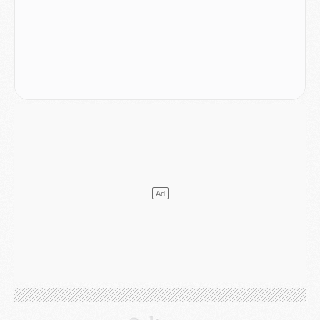
Match
- Podcast CulturePSG : Mercato (Godts, Suzuki, Akliouche, Barcola, etc)
Mercato
- L'Ajax attend bien plus de 45M pour Mika Godts
Club
- Quatre retours importants dans le groupe du PSG, et un plus discret
Mercato
- Ayari file en Ligue 2
Club
- Le PSG s'associe avec un géant de la tech
Mercato
- Vu d'Italie, le transfert de Suzuki au PSG est bien engagé
Mercato
- Ferran Torres ne serait pas à vendre, mais...
Europe
- Gros coup dur pour Aston Villa avant de croiser le PSG
DIMANCHE 02 AOÛT
Mercato
- Le transfert de Kolo Muani à la Juventus est officiel
Mercato
- [MAJ] Le PSG a fait une grosse offre à Parme pour Suzuki
Mercato
- Le PSG a envoyé une première offre pour Mika Godts
Club
- Après Pacho, d'autres retours en vue
Mercato
- Changement de dernière minute pour Kolo Muani
SAMEDI 01 AOÛT
Mercato
- L'agent de Mika Godts confirme un accord avec le PSG
Club
- Quels numéros de maillot pour Akliouche et Digne au PSG ?