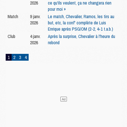
2026
ce qu'ils veulent, ça ne changera rien
pour moi »
Match
9 janv.
Le match, Chevalier, Ramos, les tirs au
2026
but, etc, la conf' complète de Luis
Enrique après PSG/OM (2-2, 4-1 t.a.b.)
Club
4 janv.
Après la surprise, Chevalier à l'heure du
2026
rebond
1
2
3
4