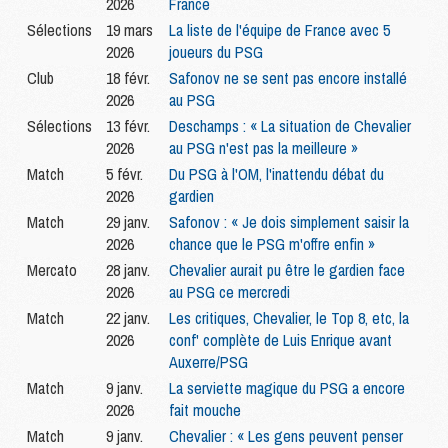
2026
France
Sélections
19 mars
La liste de l'équipe de France avec 5
2026
joueurs du PSG
Club
18 févr.
Safonov ne se sent pas encore installé
2026
au PSG
Sélections
13 févr.
Deschamps : « La situation de Chevalier
2026
au PSG n'est pas la meilleure »
Match
5 févr.
Du PSG à l'OM, l'inattendu débat du
2026
gardien
Match
29 janv.
Safonov : « Je dois simplement saisir la
2026
chance que le PSG m'offre enfin »
Mercato
28 janv.
Chevalier aurait pu être le gardien face
2026
au PSG ce mercredi
Match
22 janv.
Les critiques, Chevalier, le Top 8, etc, la
2026
conf' complète de Luis Enrique avant
Auxerre/PSG
Match
9 janv.
La serviette magique du PSG a encore
2026
fait mouche
Match
9 janv.
Chevalier : « Les gens peuvent penser