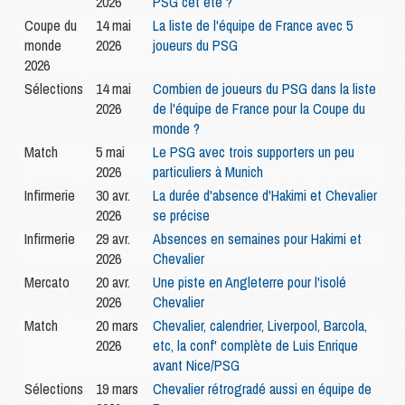
2026
PSG cet été ?
Coupe du
14 mai
La liste de l'équipe de France avec 5
monde
2026
joueurs du PSG
2026
Sélections
14 mai
Combien de joueurs du PSG dans la liste
2026
de l'équipe de France pour la Coupe du
monde ?
Match
5 mai
Le PSG avec trois supporters un peu
2026
particuliers à Munich
Infirmerie
30 avr.
La durée d'absence d'Hakimi et Chevalier
2026
se précise
Infirmerie
29 avr.
Absences en semaines pour Hakimi et
2026
Chevalier
Mercato
20 avr.
Une piste en Angleterre pour l'isolé
2026
Chevalier
Match
20 mars
Chevalier, calendrier, Liverpool, Barcola,
2026
etc, la conf' complète de Luis Enrique
avant Nice/PSG
Sélections
19 mars
Chevalier rétrogradé aussi en équipe de