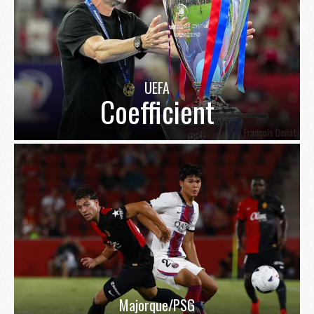
UEFA
Coefficient
Majorque/PSG