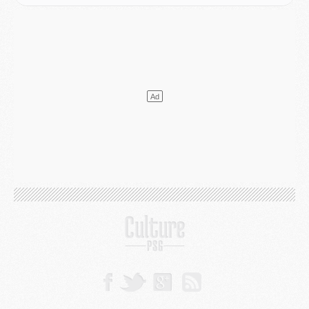
Mercato
- Le PSG a envoyé une première offre pour Mika Godts
Club
- Après Pacho, d'autres retours en vue
Mercato
- Changement de dernière minute pour Kolo Muani
SAMEDI 01 AOÛT
Mercato
- L'agent de Mika Godts confirme un accord avec le PSG
Club
- Quels numéros de maillot pour Akliouche et Digne au PSG ?
Match
- Un hommage prévu lors de Brest/PSG
Mercato
- Le PSG et le Barça ont rendez-vous pour Ferran Torres
Mercato
- Guéla Doué dans les listes du PSG
Mercato
- Le transfert de Mika Godts au PSG en bonne voie
VENDREDI 31 JUILLET
Match
- Un diffuseur annoncé pour les deux premiers matchs amicaux du PSG
Mercato
- Le transfert d'Akliouche au PSG bouclé, le montant se précise
Club
- Un retour majeur dans le groupe du PSG
Club
- [MAJ] Ndjantou et deux jeunes du PSG annoncés dans un tournoi U21
Mercato
- L'étonnante piste Suzuki confirmée et onéreuse
JEUDI 30 JUILLET