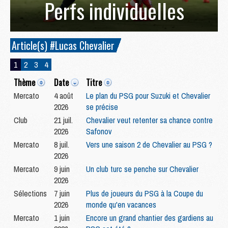
Perfs individuelles
Article(s) #Lucas Chevalier
1
2
3
4
Thème
Date
Titre
Mercato
4 août
Le plan du PSG pour Suzuki et Chevalier
2026
se précise
Club
21 juil.
Chevalier veut retenter sa chance contre
2026
Safonov
Mercato
8 juil.
Vers une saison 2 de Chevalier au PSG ?
2026
Mercato
9 juin
Un club turc se penche sur Chevalier
2026
Sélections
7 juin
Plus de joueurs du PSG à la Coupe du
2026
monde qu'en vacances
Mercato
1 juin
Encore un grand chantier des gardiens au