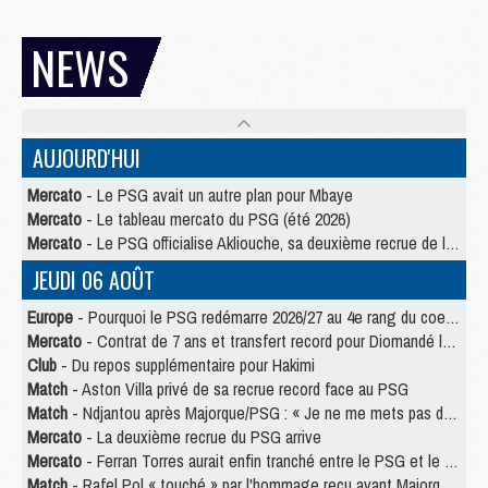
NEWS
AUJOURD'HUI
Mercato
- Le PSG avait un autre plan pour Mbaye
Mercato
- Le tableau mercato du PSG (été 2026)
Mercato
- Le PSG officialise Akliouche, sa deuxième recrue de l’été
JEUDI 06 AOÛT
Europe
- Pourquoi le PSG redémarre 2026/27 au 4e rang du coefficient UEFA
Mercato
- Contrat de 7 ans et transfert record pour Diomandé loin du PSG
Club
- Du repos supplémentaire pour Hakimi
Match
- Aston Villa privé de sa recrue record face au PSG
Match
- Ndjantou après Majorque/PSG : « Je ne me mets pas de plafond »
Mercato
- La deuxième recrue du PSG arrive
Mercato
- Ferran Torres aurait enfin tranché entre le PSG et le Barça
Match
- Rafel Pol « touché » par l'hommage reçu avant Majorque/PSG