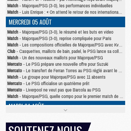
Match
- Majorque/PSG (3-0), les performances individuelles
Match
- Luis Enrique : « On attend le retour de nos internationaux »
MERCREDI 05 AOÛT
Match
- Majorque/PSG (3-0), le résumé et les buts en video
Match
- Majorque/PSG (3-0), reprise compliquée pour Paris
Match
- Les compositions officielles de Majorque/PSG avec Kvara et de nombreux jeunes
Club
- Casquettes, maillots de bain, padel, le PSG lance sa collection été
Match
- Un des nouveaux maillots pour Majorque/PSG
Mercato
- Le PSG prépare une nouvelle offre pour Suzuki
Mercato
- Le transfert de Ferran Torres au PSG réglé avant le 12 août ?
Match
- Le groupe pour Majorque/PSG avec 11 absents
Mercato
- Le PSG officialise un quatrième prêt
Mercato
- Liverpool ne veut pas que Barcola au PSG
Match
- Majorque/PSG, quelle compo pour le premier match de la saison 2026/27 ?
MARDI 04 AOÛT
Europe
- Les chapeaux provisoires de la Ligue des champions 2026/27
Podcast
- Podcast CulturePSG : Akliouche présenté par un fan de Monaco
SOUTENEZ NOUS
Club
- Le PSG dévoile sa première collection d'entraînement pour 2026/2027