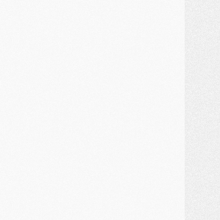
ercato
- Kroupi retiré du mercato
ercato
- Enfin une avancée dans le transfert d'Akliouche
MERCREDI 29 JUILLET
ercato
- Ferran Torres priorité du PSG, mais ouvert à tout
ercato
- Première offre de Liverpool en approche pour Barcola
ercato
- Le montant du transfert de Kolo Muani se précise, la formule aussi
ercato
- Kolo Muani attendu en Italie, son transfert débloqué
ercato
- Monaco a encore repoussé une offre du PSG pour Akliouche
ercato
- Liverpool presque d'accord avec Barcola, le PSG pas du tout
ercato
- Moment décisif pour le transfert de Kolo Muani
MARDI 28 JUILLET
ercato
- Des intermédiaires ont tenté de relancer Diomande au PSG
lub
- Au moins neuf jeunes conviés à l'entraînement des pros
ercato
- Une partie du communiqué du PSG sur Diomande expliquée
ercato
- Barcola futur plus gros transfert de l'été ?
ormation
- Retour sur la saison des U17 du PSG en 7 chiffres clés
lub
- Le PSG connaît ses premiers matches de septembre
ercato
- Un troisième prêt bouclé par le PSG