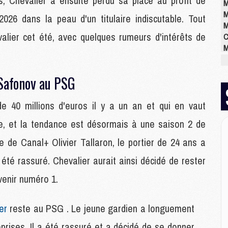
, Chevalier a ensuite perdu sa place au profit de
M
M
2026 dans la peau d'un titulaire indiscutable. Tout
M
alier cet été, avec quelques rumeurs d'intérêts de
C
M
M
M
 Safonov au PSG
M
M
M
e 40 millions d'euros il y a un an et qui en vaut
M
, et la tendance est désormais à une saison 2 de
e de Canal+ Olivier Tallaron, le portier de 24 ans a
E
té rassuré. Chevalier aurait ainsi décidé de rester
P
C
venir numéro 1.
D
M
M
er
reste au PSG . Le jeune gardien a longuement
M
prises. Il a été rassuré et a décidé de se donner