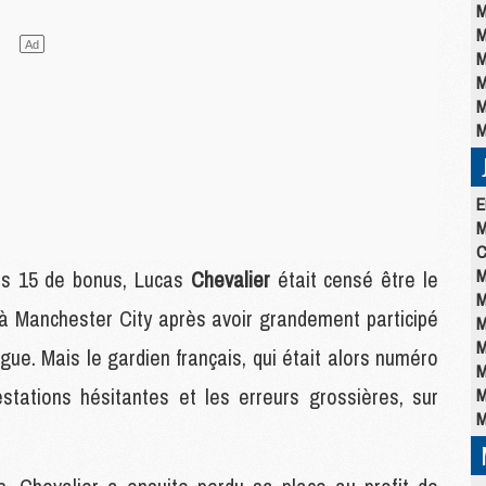
M
M
M
M
M
M
E
M
C
M
plus 15 de bonus, Lucas
Chevalier
était censé être le
M
à Manchester City après avoir grandement participé
M
M
e. Mais le gardien français, qui était alors numéro
M
stations hésitantes et les erreurs grossières, sur
M
M