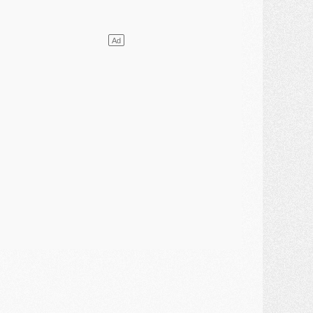
ercato
- L'agent de Mika Godts confirme un accord avec le PSG
lub
- Quels numéros de maillot pour Akliouche et Digne au PSG ?
atch
- Un hommage prévu lors de Brest/PSG
ercato
- Le PSG et le Barça ont rendez-vous pour Ferran Torres
ercato
- Guéla Doué dans les listes du PSG
ercato
- Le transfert de Mika Godts au PSG en bonne voie
VENDREDI 31 JUILLET
atch
- Un diffuseur annoncé pour les deux premiers matchs amicaux du PSG
ercato
- Le transfert d'Akliouche au PSG bouclé, le montant se précise
lub
- Un retour majeur dans le groupe du PSG
lub
- [MAJ] Ndjantou et deux jeunes du PSG annoncés dans un tournoi U21
ercato
- L'étonnante piste Suzuki confirmée et onéreuse
JEUDI 30 JUILLET
élections
- Ancelotti fait le ménage au Brésil mais veut garder Marquinhos
ercato
- Le statu quo du milieu du PSG se précise
lub
- Le PSG plutôt que la FIFA pour Al-Khelaïfi, poussé par l'UEFA ?
ercato
- Le PSG presserait Ferran Torres de se décider, deux pistes de secours
lub
- Déguisements, shopping, double scouting, Luis Campos dévoile ses méthodes