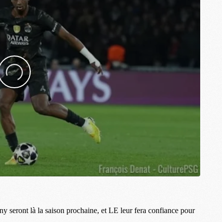
M
M
M
M
M
M
M
M
M
M
C
M
M
F
C
M