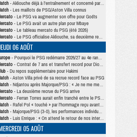
atch
- Akliouche déjà à l'entraînement et concerné par PSG/MU ?
atch
- Les maillots de PSG/Aston Villa connus
ercato
- Le PSG va augmenter son offre pour Godts
ercato
- Le PSG avait un autre plan pour Mbaye
ercato
- Le tableau mercato du PSG (été 2026)
ercato
- Le PSG officialise Akliouche, sa deuxième recrue de l’été
JEUDI 06 AOÛT
urope
- Pourquoi le PSG redémarre 2026/27 au 4e rang du coefficient UEFA
ercato
- Contrat de 7 ans et transfert record pour Diomandé loin du PSG
lub
- Du repos supplémentaire pour Hakimi
atch
- Aston Villa privé de sa recrue record face au PSG
atch
- Ndjantou après Majorque/PSG : « Je ne me mets pas de plafond »
ercato
- La deuxième recrue du PSG arrive
ercato
- Ferran Torres aurait enfin tranché entre le PSG et le Barça
atch
- Rafel Pol « touché » par l'hommage reçu avant Majorque/PSG
atch
- Majorque/PSG (3-0), les performances individuelles
atch
- Luis Enrique : « On attend le retour de nos internationaux »
MERCREDI 05 AOÛT