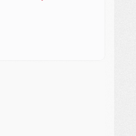
ercato
- Le PSG veut accélérer, Ferran Torres temporise
ercato
- Liverpool encore très loin du compte pour Barcola
LUNDI 03 AOÛT
atch
- Podcast CulturePSG : Mercato (Godts, Suzuki, Akliouche, Barcola, etc)
ercato
- L'Ajax attend bien plus de 45M pour Mika Godts
lub
- Quatre retours importants dans le groupe du PSG, et un plus discret
ercato
- Ayari file en Ligue 2
lub
- Le PSG s'associe avec un géant de la tech
ercato
- Vu d'Italie, le transfert de Suzuki au PSG est bien engagé
ercato
- Ferran Torres ne serait pas à vendre, mais...
urope
- Gros coup dur pour Aston Villa avant de croiser le PSG
DIMANCHE 02 AOÛT
ercato
- Le transfert de Kolo Muani à la Juventus est officiel
ercato
- [MAJ] Le PSG a fait une grosse offre à Parme pour Suzuki
ercato
- Le PSG a envoyé une première offre pour Mika Godts
lub
- Après Pacho, d'autres retours en vue
ercato
- Changement de dernière minute pour Kolo Muani
SAMEDI 01 AOÛT