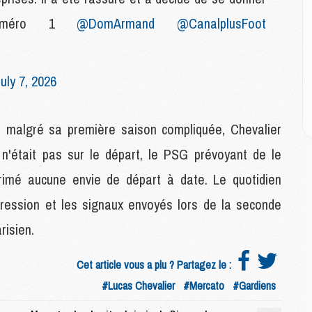
M
M
 numéro 1
@DomArmand
@CanalplusFoot
M
M
uly 7, 2026
C
M
C
ue malgré sa première saison compliquée, Chevalier
M
 n'était pas sur le départ, le PSG prévoyant de le
M
E
primé aucune envie de départ à date. Le quotidien
ogression et les signaux envoyés lors de la seconde
M
risien.
M
M
C
Cet article vous a plu ? Partagez le :
M
#Lucas Chevalier
#Mercato
#Gardiens