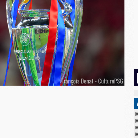
M
M
M
M