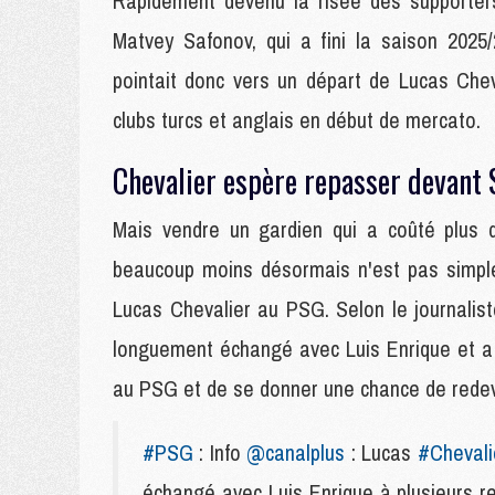
Rapidement devenu la risée des supporters
Matvey Safonov, qui a fini la saison 2025/
pointait donc vers un départ de Lucas Chev
clubs turcs et anglais en début de mercato.
Chevalier espère repasser devant
Mais vendre un gardien qui a coûté plus d
beaucoup moins désormais n'est pas simple
Lucas Chevalier au PSG. Selon le journalist
longuement échangé avec Luis Enrique et a é
au PSG et de se donner une chance de rede
#PSG
: Info
@canalplus
: Lucas
#Chevali
échangé avec Luis Enrique à plusieurs re