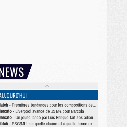
NEWS
AUJOURD'HUI
atch
- Premières tendances pour les compositions de PSG/MU
ercato
- Liverpool avance de 15 M€ pour Barcola
ercato
- Un jeune lancé par Luis Enrique fait ses adieux au PSG
atch
- PSG/MU, sur quelle chaine et à quelle heure regarder le match ?