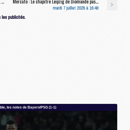
Mercato : La Juventus piétine pour Kolo Muani, un autre club à l'affût
Mercato : Le chapitre Leipzig de Diomande pas si fermé ?
M
mardi 7 juillet 2026 à 16:49
C
les publicités.
M
M
M
M
M
M
C
C
M
S
M
C
M
C