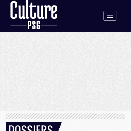
Toggle
navigation
DOSSIERS