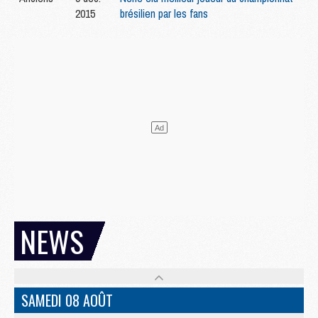
2015
brésilien par les fans
NEWS
SAMEDI 08 AOÛT