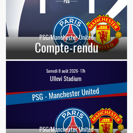
PSG/Manchester United
Compte-rendu
PSG/Manchester United