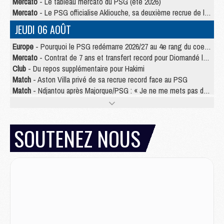
Mercato
- Le tableau mercato du PSG (été 2026)
Mercato
- Le PSG officialise Akliouche, sa deuxième recrue de l’été
JEUDI 06 AOÛT
Europe
- Pourquoi le PSG redémarre 2026/27 au 4e rang du coefficient UEFA
Mercato
- Contrat de 7 ans et transfert record pour Diomandé loin du PSG
Club
- Du repos supplémentaire pour Hakimi
Match
- Aston Villa privé de sa recrue record face au PSG
Match
- Ndjantou après Majorque/PSG : « Je ne me mets pas de plafond »
Mercato
- La deuxième recrue du PSG arrive
Mercato
- Ferran Torres aurait enfin tranché entre le PSG et le Barça
Match
- Rafel Pol « touché » par l'hommage reçu avant Majorque/PSG
SOUTENEZ NOUS
Match
- Majorque/PSG (3-0), les performances individuelles
Match
- Luis Enrique : « On attend le retour de nos internationaux »
MERCREDI 05 AOÛT
Match
- Majorque/PSG (3-0), le résumé et les buts en video
Match
- Majorque/PSG (3-0), reprise compliquée pour Paris
Match
- Les compositions officielles de Majorque/PSG avec Kvara et de nombreux jeunes
Club
- Casquettes, maillots de bain, padel, le PSG lance sa collection été
Match
- Un des nouveaux maillots pour Majorque/PSG