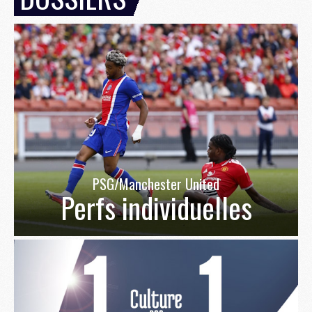
PSG/Manchester United
Perfs individuelles