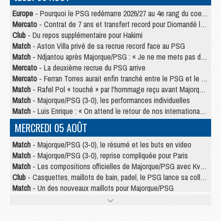
Europe
- Pourquoi le PSG redémarre 2026/27 au 4e rang du coefficient UEFA
Mercato
- Contrat de 7 ans et transfert record pour Diomandé loin du PSG
Club
- Du repos supplémentaire pour Hakimi
Match
- Aston Villa privé de sa recrue record face au PSG
Match
- Ndjantou après Majorque/PSG : « Je ne me mets pas de plafond »
Mercato
- La deuxième recrue du PSG arrive
Mercato
- Ferran Torres aurait enfin tranché entre le PSG et le Barça
Match
- Rafel Pol « touché » par l'hommage reçu avant Majorque/PSG
Match
- Majorque/PSG (3-0), les performances individuelles
Match
- Luis Enrique : « On attend le retour de nos internationaux »
MERCREDI 05 AOÛT
Match
- Majorque/PSG (3-0), le résumé et les buts en video
Match
- Majorque/PSG (3-0), reprise compliquée pour Paris
Match
- Les compositions officielles de Majorque/PSG avec Kvara et de nombreux jeunes
Club
- Casquettes, maillots de bain, padel, le PSG lance sa collection été
Match
- Un des nouveaux maillots pour Majorque/PSG
Mercato
- Le PSG prépare une nouvelle offre pour Suzuki
Mercato
- Le transfert de Ferran Torres au PSG réglé avant le 12 août ?
Match
- Le groupe pour Majorque/PSG avec 11 absents