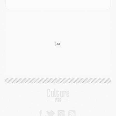
Club
- Le PSG s'associe avec un géant de la tech
Mercato
- Vu d'Italie, le transfert de Suzuki au PSG est bien engagé
Mercato
- Ferran Torres ne serait pas à vendre, mais...
Europe
- Gros coup dur pour Aston Villa avant de croiser le PSG
DIMANCHE 02 AOÛT
Mercato
- Le transfert de Kolo Muani à la Juventus est officiel
Mercato
- [MAJ] Le PSG a fait une grosse offre à Parme pour Suzuki
Mercato
- Le PSG a envoyé une première offre pour Mika Godts
Club
- Après Pacho, d'autres retours en vue
Mercato
- Changement de dernière minute pour Kolo Muani
SAMEDI 01 AOÛT
Mercato
- L'agent de Mika Godts confirme un accord avec le PSG
Club
- Quels numéros de maillot pour Akliouche et Digne au PSG ?
Match
- Un hommage prévu lors de Brest/PSG
Mercato
- Le PSG et le Barça ont rendez-vous pour Ferran Torres
Mercato
- Guéla Doué dans les listes du PSG
Mercato
- Le transfert de Mika Godts au PSG en bonne voie