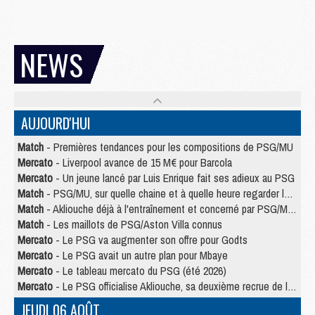
NEWS
AUJOURD'HUI
Match
- Premières tendances pour les compositions de PSG/MU
Mercato
- Liverpool avance de 15 M€ pour Barcola
Mercato
- Un jeune lancé par Luis Enrique fait ses adieux au PSG
Match
- PSG/MU, sur quelle chaine et à quelle heure regarder le match ?
Match
- Akliouche déjà à l'entraînement et concerné par PSG/MU ?
Match
- Les maillots de PSG/Aston Villa connus
Mercato
- Le PSG va augmenter son offre pour Godts
Mercato
- Le PSG avait un autre plan pour Mbaye
Mercato
- Le tableau mercato du PSG (été 2026)
Mercato
- Le PSG officialise Akliouche, sa deuxième recrue de l’été
JEUDI 06 AOÛT