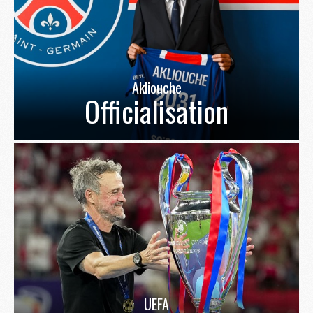
Akliouche
Officialisation
UEFA