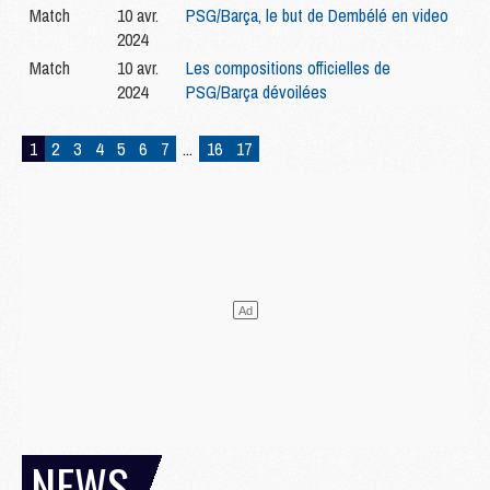
Match
10 avr.
PSG/Barça, le but de Dembélé en video
2024
Match
10 avr.
Les compositions officielles de
2024
PSG/Barça dévoilées
1
2
3
4
5
6
7
...
16
17
NEWS