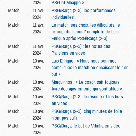
2024
PSG et Mbappé »
Match
11 avr.
PSG/Barça (2-3), les performances
2024
individuelles
Match
11 avr.
Le match, ses choix, les difficultés, le
2024
retour, etc, la conf' complète de Luis
Enrique après PSG/Barça (2-3)
Match
11 avr.
PSG/Barça (2-3) : les notes des
2024
Parisiens en video
Match
10 avr.
Luis Enrique : « Nous nous sommes
2024
compliqués le match en encaissant le 1er
but »
Match
10 avr.
Marquinhos : « Le coach sait toujours
2024
faire des ajustements qui sont utiles »
Match
10 avr.
PSG/Barça (2-3), le résumé et les buts
2024
en video
Match
10 avr.
PSG/Barça (2-3), cinq minutes de folie
2024
n'ont pas suffi
Match
10 avr.
PSG/Barça, le but de Vitinha en video
2024