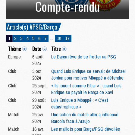
Compte-rendu
Article(s) #PSG/Barça
1
2
3
4
5
6
7
...
16
17
Thème
Date
Titre
Europe
6 août
Le Barça rêve de se frotter au PSG
2025
Club
3 oct.
Quand Luis Enrique se servait de Michael
2024
Jordan pour motiver Mbappé à défendre
Club
25 sept.
« Ils jouent comme Eibar » : quand Luis
2024
Enrique se payait le Barça de Xavi
Club
29 août
Luis Enrique à Mbappé : « C'est
2024
catastrophique »
Match
25 avr.
Une action du match aller a influencé
2024
Barcola face à Araujo
Match
16 avr.
Les maillots pour Barça/PSG dévoilés