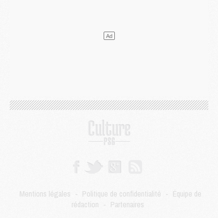
Mercato
- Le transfert de Ferran Torres au PSG réglé avant le 12 août ?
Match
- Le groupe pour Majorque/PSG avec 11 absents
Mercato
- Le PSG officialise un quatrième prêt
Mercato
- Liverpool ne veut pas que Barcola au PSG
Match
- Majorque/PSG, quelle compo pour le premier match de la saison 2026/27 ?
MARDI 04 AOÛT
Europe
- Les chapeaux provisoires de la Ligue des champions 2026/27
Podcast
- Podcast CulturePSG : Akliouche présenté par un fan de Monaco
Club
- Le PSG dévoile sa première collection d'entraînement pour 2026/2027
Discipline
- Un arbitre inattendu, mais porte-bonheur pour Lens/PSG
Match
- Majorque/PSG, sur quelle chaine et à quelle heure regarder le match ?
Mercato
- Le plan du PSG pour Suzuki et Chevalier se précise
Mercato
- L'Ajax refuse la première offre du PSG pour Godts
Mercato
- Le PSG veut accélérer, Ferran Torres temporise
Mercato
- Liverpool encore très loin du compte pour Barcola
LUNDI 03 AOÛT
Mentions légales
-
Politique de confidentialité
-
Équipe de
Match
- Podcast CulturePSG : Mercato (Godts, Suzuki, Akliouche, Barcola, etc)
rédaction
-
Partenaires
Mercato
- L'Ajax attend bien plus de 45M pour Mika Godts