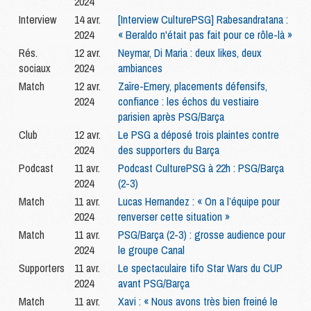
2024
Interview
14 avr.
[Interview CulturePSG] Rabesandratana :
2024
« Beraldo n'était pas fait pour ce rôle-là »
Rés.
12 avr.
Neymar, Di Maria : deux likes, deux
sociaux
2024
ambiances
Match
12 avr.
Zaïre-Emery, placements défensifs,
2024
confiance : les échos du vestiaire
parisien après PSG/Barça
Club
12 avr.
Le PSG a déposé trois plaintes contre
2024
des supporters du Barça
Podcast
11 avr.
Podcast CulturePSG à 22h : PSG/Barça
2024
(2-3)
Match
11 avr.
Lucas Hernandez : « On a l’équipe pour
2024
renverser cette situation »
Match
11 avr.
PSG/Barça (2-3) : grosse audience pour
2024
le groupe Canal
Supporters
11 avr.
Le spectaculaire tifo Star Wars du CUP
2024
avant PSG/Barça
Match
11 avr.
Xavi : « Nous avons très bien freiné le