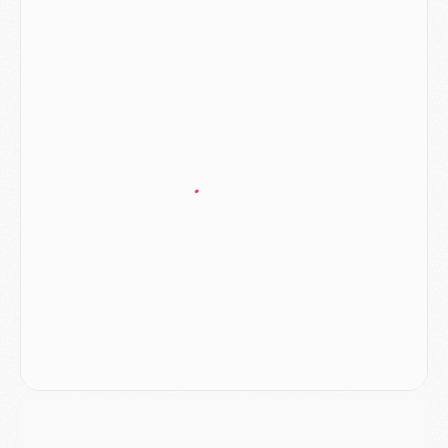
JEUDI 06 AOÛT
Europe
- Pourquoi le PSG redémarre 2026/27 au 4e rang du coefficient UEFA
Mercato
- Contrat de 7 ans et transfert record pour Diomandé loin du PSG
Club
- Du repos supplémentaire pour Hakimi
Match
- Aston Villa privé de sa recrue record face au PSG
Match
- Ndjantou après Majorque/PSG : « Je ne me mets pas de plafond »
Mercato
- La deuxième recrue du PSG arrive
Mercato
- Ferran Torres aurait enfin tranché entre le PSG et le Barça
Match
- Rafel Pol « touché » par l'hommage reçu avant Majorque/PSG
Match
- Majorque/PSG (3-0), les performances individuelles
Match
- Luis Enrique : « On attend le retour de nos internationaux »
MERCREDI 05 AOÛT
Match
- Majorque/PSG (3-0), le résumé et les buts en video
Match
- Majorque/PSG (3-0), reprise compliquée pour Paris
Match
- Les compositions officielles de Majorque/PSG avec Kvara et de nombreux jeunes
Club
- Casquettes, maillots de bain, padel, le PSG lance sa collection été
Match
- Un des nouveaux maillots pour Majorque/PSG
Mercato
- Le PSG prépare une nouvelle offre pour Suzuki