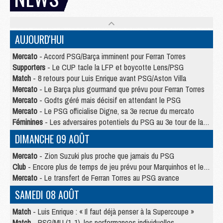
AUJOURD'HUI
Mercato
- Accord PSG/Barça imminent pour Ferran Torres
Supporters
- Le CUP tacle la LFP et boycotte Lens/PSG
Match
- 8 retours pour Luis Enrique avant PSG/Aston Villa
Mercato
- Le Barça plus gourmand que prévu pour Ferran Torres
Mercato
- Godts géré mais décisif en attendant le PSG
Mercato
- Le PSG officialise Digne, sa 3e recrue du mercato
Féminines
- Les adversaires potentiels du PSG au 3e tour de la Ligue des Champions féminine
DIMANCHE 09 AOÛT
Mercato
- Zion Suzuki plus proche que jamais du PSG
Club
- Encore plus de temps de jeu prévu pour Marquinhos et les Portugais en Supercoupe
Mercato
- Le transfert de Ferran Torres au PSG avance
SAMEDI 08 AOÛT
Match
- Luis Enrique : « Il faut déjà penser à la Supercoupe »
Match
- PSG/MU (1-1), les performances individuelles