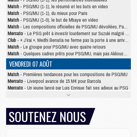
Match
- PSG/MU (1-1), le résumé et les buts en video
Match
- PSG/MU (1-1), du mieux pour Paris
Match
- PSG/MU (1-0), le but de Mbaye en video
Match
- Les compositions officielles de PSG/MU dévoilées, Pacho titulaire
Mercato
- Le PSG prêt à investir lourdement sur Suzuki malgré Safonov et Chevalier
Club
- « J’irai », Medhi Benatia ne ferme pas la porte à une arrivée au PSG
Match
- Le groupe pour PSG/MU avec quatre retours
Match
- Quelques cadres prêts pour PSG/MU, mais pas Akliouche ?
VENDREDI 07 AOÛT
Match
- Premières tendances pour les compositions de PSG/MU
Mercato
- Liverpool avance de 15 M€ pour Barcola
Mercato
- Un jeune lancé par Luis Enrique fait ses adieux au PSG
Match
- PSG/MU, sur quelle chaine et à quelle heure regarder le match ?
Match
- Akliouche déjà à l'entraînement et concerné par PSG/MU ?
Match
- Les maillots de PSG/Aston Villa connus
SOUTENEZ NOUS
Mercato
- Le PSG va augmenter son offre pour Godts
Mercato
- Le PSG avait un autre plan pour Mbaye
Mercato
- Le tableau mercato du PSG (été 2026)
Mercato
- Le PSG officialise Akliouche, sa deuxième recrue de l’été