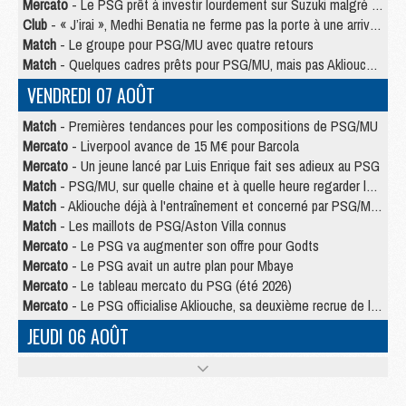
Mercato
- Le PSG prêt à investir lourdement sur Suzuki malgré Safonov et Chevalier
Club
- « J’irai », Medhi Benatia ne ferme pas la porte à une arrivée au PSG
Match
- Le groupe pour PSG/MU avec quatre retours
Match
- Quelques cadres prêts pour PSG/MU, mais pas Akliouche ?
VENDREDI 07 AOÛT
Match
- Premières tendances pour les compositions de PSG/MU
Mercato
- Liverpool avance de 15 M€ pour Barcola
Mercato
- Un jeune lancé par Luis Enrique fait ses adieux au PSG
Match
- PSG/MU, sur quelle chaine et à quelle heure regarder le match ?
Match
- Akliouche déjà à l'entraînement et concerné par PSG/MU ?
Match
- Les maillots de PSG/Aston Villa connus
Mercato
- Le PSG va augmenter son offre pour Godts
Mercato
- Le PSG avait un autre plan pour Mbaye
Mercato
- Le tableau mercato du PSG (été 2026)
Mercato
- Le PSG officialise Akliouche, sa deuxième recrue de l’été
JEUDI 06 AOÛT
Europe
- Pourquoi le PSG redémarre 2026/27 au 4e rang du coefficient UEFA
Mercato
- Contrat de 7 ans et transfert record pour Diomandé loin du PSG