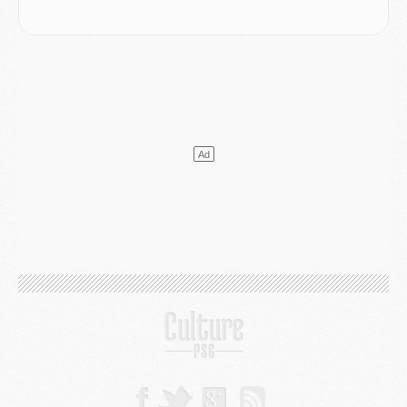
MARDI 04 AOÛT
Europe
- Les chapeaux provisoires de la Ligue des champions 2026/27
Podcast
- Podcast CulturePSG : Akliouche présenté par un fan de Monaco
Club
- Le PSG dévoile sa première collection d'entraînement pour 2026/2027
Discipline
- Un arbitre inattendu, mais porte-bonheur pour Lens/PSG
Match
- Majorque/PSG, sur quelle chaine et à quelle heure regarder le match ?
Mercato
- Le plan du PSG pour Suzuki et Chevalier se précise
Mercato
- L'Ajax refuse la première offre du PSG pour Godts
Mercato
- Le PSG veut accélérer, Ferran Torres temporise
Mercato
- Liverpool encore très loin du compte pour Barcola
LUNDI 03 AOÛT
Match
- Podcast CulturePSG : Mercato (Godts, Suzuki, Akliouche, Barcola, etc)
Mercato
- L'Ajax attend bien plus de 45M pour Mika Godts
Club
- Quatre retours importants dans le groupe du PSG, et un plus discret
Mercato
- Ayari file en Ligue 2
Club
- Le PSG s'associe avec un géant de la tech
Mercato
- Vu d'Italie, le transfert de Suzuki au PSG est bien engagé
Mercato
- Ferran Torres ne serait pas à vendre, mais...