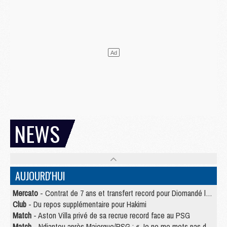
NEWS
AUJOURD'HUI
Mercato
- Contrat de 7 ans et transfert record pour Diomandé loin du PSG
Club
- Du repos supplémentaire pour Hakimi
Match
- Aston Villa privé de sa recrue record face au PSG
Match
- Ndjantou après Majorque/PSG : « Je ne me mets pas de plafond »