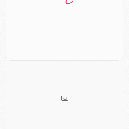
DIMANCHE 02 AOÛT
Mercato
- Le transfert de Kolo Muani à la Juventus est officiel
Mercato
- [MAJ] Le PSG a fait une grosse offre à Parme pour Suzuki
Mercato
- Le PSG a envoyé une première offre pour Mika Godts
Club
- Après Pacho, d'autres retours en vue
Mercato
- Changement de dernière minute pour Kolo Muani
SAMEDI 01 AOÛT
Mercato
- L'agent de Mika Godts confirme un accord avec le PSG
Club
- Quels numéros de maillot pour Akliouche et Digne au PSG ?
Match
- Un hommage prévu lors de Brest/PSG
Mercato
- Le PSG et le Barça ont rendez-vous pour Ferran Torres
Mercato
- Guéla Doué dans les listes du PSG
Mercato
- Le transfert de Mika Godts au PSG en bonne voie
VENDREDI 31 JUILLET
Match
- Un diffuseur annoncé pour les deux premiers matchs amicaux du PSG
Mercato
- Le transfert d'Akliouche au PSG bouclé, le montant se précise
Club
- Un retour majeur dans le groupe du PSG