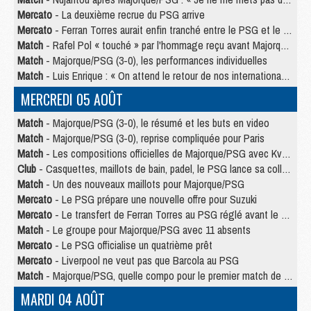
Mercato
- La deuxième recrue du PSG arrive
Mercato
- Ferran Torres aurait enfin tranché entre le PSG et le Barça
Match
- Rafel Pol « touché » par l'hommage reçu avant Majorque/PSG
Match
- Majorque/PSG (3-0), les performances individuelles
Match
- Luis Enrique : « On attend le retour de nos internationaux »
MERCREDI 05 AOÛT
Match
- Majorque/PSG (3-0), le résumé et les buts en video
Match
- Majorque/PSG (3-0), reprise compliquée pour Paris
Match
- Les compositions officielles de Majorque/PSG avec Kvara et de nombreux jeunes
Club
- Casquettes, maillots de bain, padel, le PSG lance sa collection été
Match
- Un des nouveaux maillots pour Majorque/PSG
Mercato
- Le PSG prépare une nouvelle offre pour Suzuki
Mercato
- Le transfert de Ferran Torres au PSG réglé avant le 12 août ?
Match
- Le groupe pour Majorque/PSG avec 11 absents
Mercato
- Le PSG officialise un quatrième prêt
Mercato
- Liverpool ne veut pas que Barcola au PSG
Match
- Majorque/PSG, quelle compo pour le premier match de la saison 2026/27 ?
MARDI 04 AOÛT