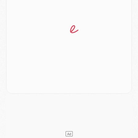
Club
- Le PSG s'associe avec un géant de la tech
Mercato
- Vu d'Italie, le transfert de Suzuki au PSG est bien engagé
Mercato
- Ferran Torres ne serait pas à vendre, mais...
Europe
- Gros coup dur pour Aston Villa avant de croiser le PSG
DIMANCHE 02 AOÛT
Mercato
- Le transfert de Kolo Muani à la Juventus est officiel
Mercato
- [MAJ] Le PSG a fait une grosse offre à Parme pour Suzuki
Mercato
- Le PSG a envoyé une première offre pour Mika Godts
Club
- Après Pacho, d'autres retours en vue
Mercato
- Changement de dernière minute pour Kolo Muani
SAMEDI 01 AOÛT
Mercato
- L'agent de Mika Godts confirme un accord avec le PSG
Club
- Quels numéros de maillot pour Akliouche et Digne au PSG ?
Match
- Un hommage prévu lors de Brest/PSG
Mercato
- Le PSG et le Barça ont rendez-vous pour Ferran Torres
Mercato
- Guéla Doué dans les listes du PSG
Mercato
- Le transfert de Mika Godts au PSG en bonne voie