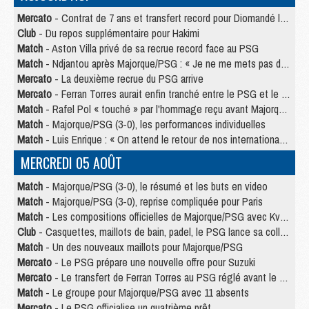
Mercato
- Contrat de 7 ans et transfert record pour Diomandé loin du PSG
Club
- Du repos supplémentaire pour Hakimi
Match
- Aston Villa privé de sa recrue record face au PSG
Match
- Ndjantou après Majorque/PSG : « Je ne me mets pas de plafond »
Mercato
- La deuxième recrue du PSG arrive
Mercato
- Ferran Torres aurait enfin tranché entre le PSG et le Barça
Match
- Rafel Pol « touché » par l'hommage reçu avant Majorque/PSG
Match
- Majorque/PSG (3-0), les performances individuelles
Match
- Luis Enrique : « On attend le retour de nos internationaux »
MERCREDI 05 AOÛT
Match
- Majorque/PSG (3-0), le résumé et les buts en video
Match
- Majorque/PSG (3-0), reprise compliquée pour Paris
Match
- Les compositions officielles de Majorque/PSG avec Kvara et de nombreux jeunes
Club
- Casquettes, maillots de bain, padel, le PSG lance sa collection été
Match
- Un des nouveaux maillots pour Majorque/PSG
Mercato
- Le PSG prépare une nouvelle offre pour Suzuki
Mercato
- Le transfert de Ferran Torres au PSG réglé avant le 12 août ?
Match
- Le groupe pour Majorque/PSG avec 11 absents
Mercato
- Le PSG officialise un quatrième prêt