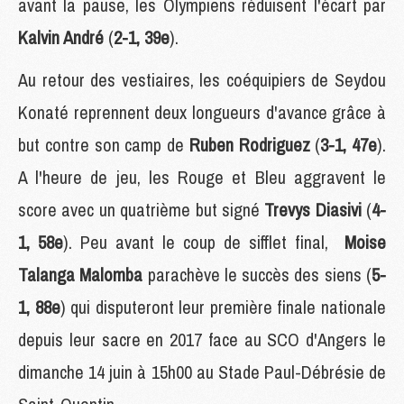
avant la pause, les Olympiens réduisent l'écart par
Kalvin André
(
2-1, 39e
).
Au retour des vestiaires, les coéquipiers de Seydou
Konaté reprennent deux longueurs d'avance grâce à
but contre son camp de
Ruben Rodriguez
(
3-1, 47e
).
A l'heure de jeu, les Rouge et Bleu aggravent le
score avec un quatrième but signé
Trevys Diasivi
(
4-
1, 58e
). Peu avant le coup de sifflet final,
Moise
Talanga Malomba
parachève le succès des siens (
5-
1, 88e
) qui disputeront leur première finale nationale
depuis leur sacre en 2017 face au SCO d'Angers le
dimanche 14 juin à 15h00 au Stade Paul-Débrésie de