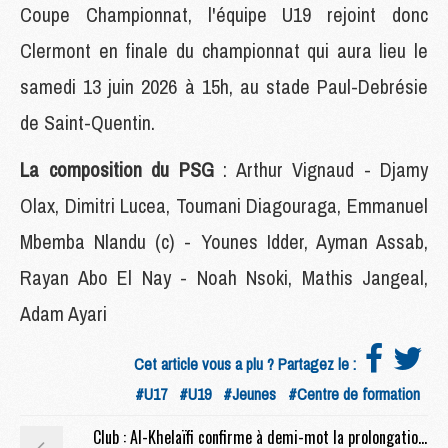
Coupe Championnat, l'équipe U19 rejoint donc
Clermont en finale du championnat qui aura lieu le
samedi 13 juin 2026 à 15h, au stade Paul-Debrésie
de Saint-Quentin.
La composition du PSG
: Arthur Vignaud - Djamy
Olax, Dimitri Lucea, Toumani Diagouraga, Emmanuel
Mbemba Nlandu (c) - Younes Idder, Ayman Assab,
Rayan Abo El Nay - Noah Nsoki, Mathis Jangeal,
Adam Ayari
Cet article vous a plu ? Partagez le :
#U17
#U19
#Jeunes
#Centre de formation
Club : Al-Khelaïfi confirme à demi-mot la prolongation de Luis Enrique