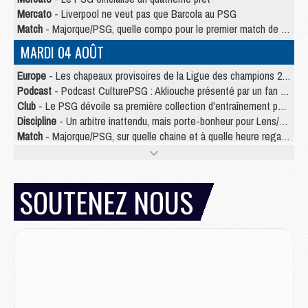
Mercato
- Liverpool ne veut pas que Barcola au PSG
Match
- Majorque/PSG, quelle compo pour le premier match de la saison 2026/27 ?
MARDI 04 AOÛT
Europe
- Les chapeaux provisoires de la Ligue des champions 2026/27
Podcast
- Podcast CulturePSG : Akliouche présenté par un fan de Monaco
Club
- Le PSG dévoile sa première collection d'entraînement pour 2026/2027
Discipline
- Un arbitre inattendu, mais porte-bonheur pour Lens/PSG
Match
- Majorque/PSG, sur quelle chaine et à quelle heure regarder le match ?
Mercato
- Le plan du PSG pour Suzuki et Chevalier se précise
Mercato
- Le tableau mercato du PSG (été 2026)
Mercato
- L'Ajax refuse la première offre du PSG pour Godts
SOUTENEZ NOUS
Mercato
- Le PSG veut accélérer, Ferran Torres temporise
Mercato
- Liverpool encore très loin du compte pour Barcola
LUNDI 03 AOÛT
Match
- Podcast CulturePSG : Mercato (Godts, Suzuki, Akliouche, Barcola, etc)
Mercato
- L'Ajax attend bien plus de 45M pour Mika Godts
Club
- Quatre retours importants dans le groupe du PSG, et un plus discret
Mercato
- Ayari file en Ligue 2